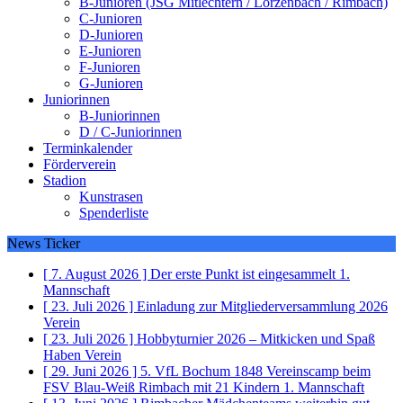
B-Junioren (JSG Mitlechtern / Lörzenbach / Rimbach)
C-Junioren
D-Junioren
E-Junioren
F-Junioren
G-Junioren
Juniorinnen
B-Juniorinnen
D / C-Juniorinnen
Terminkalender
Förderverein
Stadion
Kunstrasen
Spenderliste
News Ticker
[ 7. August 2026 ]
Der erste Punkt ist eingesammelt
1.
Mannschaft
[ 23. Juli 2026 ]
Einladung zur Mitgliederversammlung 2026
Verein
[ 23. Juli 2026 ]
Hobbyturnier 2026 – Mitkicken und Spaß
Haben
Verein
[ 29. Juni 2026 ]
5. VfL Bochum 1848 Vereinscamp beim
FSV Blau-Weiß Rimbach mit 21 Kindern
1. Mannschaft