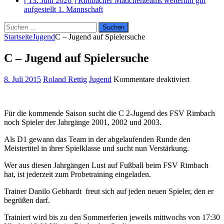
[ 13. Juni 2026 ]
Rimbacher Mädchenteams weiterhin gut
aufgestellt
1. Mannschaft
Suchen
nach:
Startseite
Jugend
C – Jugend auf Spielersuche
C – Jugend auf Spielersuche
für
8. Juli 2015
Roland Rettig
Jugend
Kommentare deaktiviert
C
–
Jugend
Für die kommende Saison sucht die C 2-Jugend des FSV Rimbach
auf
noch Spieler der Jahrgänge 2001, 2002 und 2003.
Spielersuc
Als D1 gewann das Team in der abgelaufenden Runde den
Meistertitel in ihrer Spielklasse und sucht nun Verstärkung.
Wer aus diesen Jahrgängen Lust auf Fußball beim FSV Rimbach
hat, ist jederzeit zum Probetraining eingeladen.
Trainer Danilo Gebhardt freut sich auf jeden neuen Spieler, den er
begrüßen darf.
Trainiert wird bis zu den Sommerferien jeweils mittwochs von 17:30