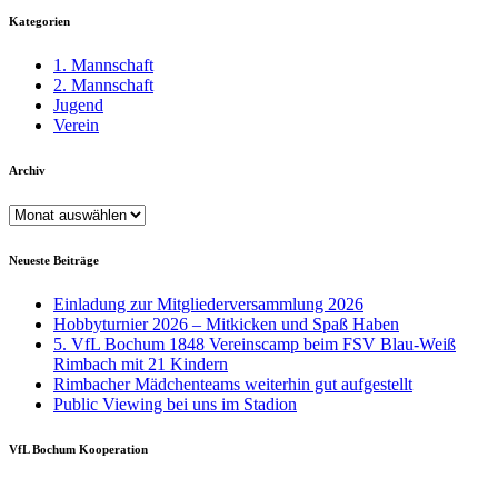
Kategorien
1. Mannschaft
2. Mannschaft
Jugend
Verein
Archiv
Archiv
Neueste Beiträge
Einladung zur Mitgliederversammlung 2026
Hobbyturnier 2026 – Mitkicken und Spaß Haben
5. VfL Bochum 1848 Vereinscamp beim FSV Blau-Weiß
Rimbach mit 21 Kindern
Rimbacher Mädchenteams weiterhin gut aufgestellt
Public Viewing bei uns im Stadion
VfL Bochum Kooperation