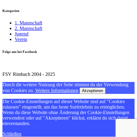
Kategorien
1. Mannschaft
2. Mannschaft
Jugend
Verein
Folge uns bei Facebook
FSV Rimbach 2004 - 2025
Durch die weitere Nutzung der Seite stimmst du der Verwendung
von Cookies zu.
Weitere Informationen
Akzeptieren
Die Cookie-Einstellungen auf dieser Website sind auf "Cookies
zulassen" eingestellt, um das beste Surferlebnis zu ermöglichen.
Wenn du diese Website ohne Änderung der Cookie-Einstellungen
verwendest oder auf "Akzeptieren" klickst, erklärst du sich damit
einverstanden.
Schließen