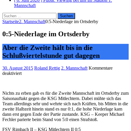
[ 6. Juni 2026 ]
Public Viewing bei uns im Stadion
1.
Mannschaft
Suchen
nach:
Startseite
2. Mannschaft
0:5-Niederlage im Ortsderby
0:5-Niederlage im Ortsderby
Aber die Zweite hält bis in die
Schlußviertelstunde gut dagegen
30. August 2015
Roland Rettig
2. Mannschaft
Kommentare
für
deaktiviert
0:5-
Niederlage
im
Nichts zu erben gab es für die Zweite Mannschaft im Ortsderby zum
Ortsderby
Saisonauftakt gegen die KSG Mitlechtern. Dabei mühte sich das
Team allerdings sehr und wehrte sich nach Kräften, bis Mitten in die
zweite Halbzeit hinein stand es nur 0:1, die hohe Niederlage kam
dann erst gegen Ende der Partie zustande. KSG – Keeper Michael
Fechler parierte beim Stand von 5:0 einen Strafstoß.
FSV Rimbach II – KSG Mitlechtern II 0:5