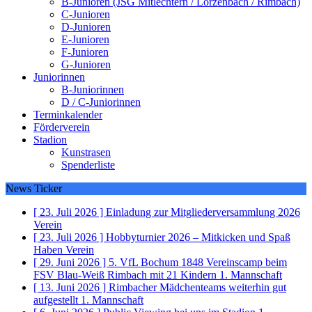
B-Junioren (JSG Mitlechtern / Lörzenbach / Rimbach)
C-Junioren
D-Junioren
E-Junioren
F-Junioren
G-Junioren
Juniorinnen
B-Juniorinnen
D / C-Juniorinnen
Terminkalender
Förderverein
Stadion
Kunstrasen
Spenderliste
News Ticker
[ 23. Juli 2026 ]
Einladung zur Mitgliederversammlung 2026
Verein
[ 23. Juli 2026 ]
Hobbyturnier 2026 – Mitkicken und Spaß
Haben
Verein
[ 29. Juni 2026 ]
5. VfL Bochum 1848 Vereinscamp beim
FSV Blau-Weiß Rimbach mit 21 Kindern
1. Mannschaft
[ 13. Juni 2026 ]
Rimbacher Mädchenteams weiterhin gut
aufgestellt
1. Mannschaft