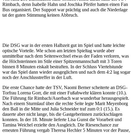
Rimbach, denn Isabelle Hahn und Joschka Pfeifer hatten einen Fan
Bus organisiert. Der Support war prächtig und auch die Niederlage
tat der guten Stimmung keinen Abbruch.
Die DSG war in der ersten Halbzeit gut im Spiel und hatte leichte
optische Vorteile. Wie schon am letzten Spieltag wurde aber
unmittelbar nach dem Seitenwechsel etwas der Faden verloren, was
die Höchsterinnen im Stile einer Spitzenmannschaft mit 3 Toren
binnen 8 Minuten eiskalt bestraften. In der Schluss Viertelstunde
war das Spiel dann wieder ausgeglichen und nach dem 4:2 lag sogar
noch der Anschlusstreffer in der Luft.
Die erste Chance hatte der TSV, Naomi Berner scheiterte an DSG-
Torfrau Lorena Gorr, die mit einer Fußabwehr klären konnte (10.).
Die Führung für Rimbach/Auerbach war wunderbar herausgespielt.
Nach einem Sturmlauf über die rechte Seite legte Marit Meyenborg
den Ball in die Mitte und Julia Schneider traf zum 0:1 (15.). Es
dauerte aber nicht lange, bis die Gastgeberinnen zurückschlagen
konnten. In der 18. Minute lieferte Lisa Gunst die Vorarbeit und
Tamina Weichel erzielte den Ausgleich. Die Riesenchance zur
erneuten Führung vergab Theresa Hechler 5 Minuten vor der Pause,