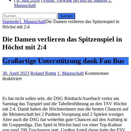
[ 6. Juni 2026 ]
Public Viewing bei uns im Stadion
1.
Mannschaft
Suchen
nach:
Startseite
1. Mannschaft
Die Damen verlieren das Spitzenspiel in
Höchst mit 2:4
Die Damen verlieren das Spitzenspiel in
Höchst mit 2:4
Großartige Unterstützung dank Fan Bus
30. April 2023
Roland Rettig
1. Mannschaft
Kommentare
für
deaktiviert
Die
Damen
verlieren
Es hat nicht sollen sein, die DSG Rimbach/Auerbach verlor am
das
Samstag das Topspiel und die Tabellenführung an den TSV Höchst
Spitzenspiel
mit 2:4. Damit haben die Höchsterinnen nun die besten Chancen auf
in
die Meisterschaft bei 2 Punkten Vorsprung und 2 Spielen weniger.
Höchst
Aber auch die DSG hat weiterhin gute Chancen auf den Aufstieg in
mit
die Gruppenliga. Das Spiel in Höchst fand vor einer Top-Kulisse
2:4
von rund 200 Zuschauern statt. Großen Anteil daran hatte der FSV