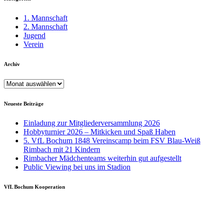
1. Mannschaft
2. Mannschaft
Jugend
Verein
Archiv
Archiv
Neueste Beiträge
Einladung zur Mitgliederversammlung 2026
Hobbyturnier 2026 – Mitkicken und Spaß Haben
5. VfL Bochum 1848 Vereinscamp beim FSV Blau-Weiß
Rimbach mit 21 Kindern
Rimbacher Mädchenteams weiterhin gut aufgestellt
Public Viewing bei uns im Stadion
VfL Bochum Kooperation