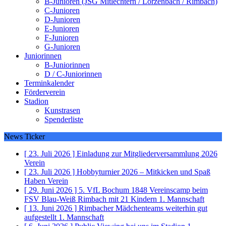
B-Junioren (JSG Mitlechtern / Lörzenbach / Rimbach)
C-Junioren
D-Junioren
E-Junioren
F-Junioren
G-Junioren
Juniorinnen
B-Juniorinnen
D / C-Juniorinnen
Terminkalender
Förderverein
Stadion
Kunstrasen
Spenderliste
News Ticker
[ 23. Juli 2026 ]
Einladung zur Mitgliederversammlung 2026
Verein
[ 23. Juli 2026 ]
Hobbyturnier 2026 – Mitkicken und Spaß
Haben
Verein
[ 29. Juni 2026 ]
5. VfL Bochum 1848 Vereinscamp beim
FSV Blau-Weiß Rimbach mit 21 Kindern
1. Mannschaft
[ 13. Juni 2026 ]
Rimbacher Mädchenteams weiterhin gut
aufgestellt
1. Mannschaft