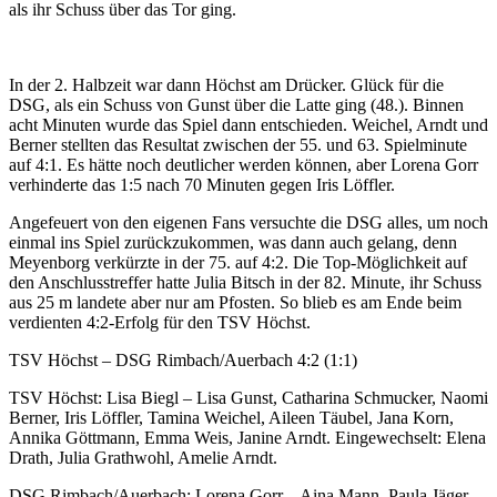
als ihr Schuss über das Tor ging.
In der 2. Halbzeit war dann Höchst am Drücker. Glück für die
DSG, als ein Schuss von Gunst über die Latte ging (48.). Binnen
acht Minuten wurde das Spiel dann entschieden. Weichel, Arndt und
Berner stellten das Resultat zwischen der 55. und 63. Spielminute
auf 4:1. Es hätte noch deutlicher werden können, aber Lorena Gorr
verhinderte das 1:5 nach 70 Minuten gegen Iris Löffler.
Angefeuert von den eigenen Fans versuchte die DSG alles, um noch
einmal ins Spiel zurückzukommen, was dann auch gelang, denn
Meyenborg verkürzte in der 75. auf 4:2. Die Top-Möglichkeit auf
den Anschlusstreffer hatte Julia Bitsch in der 82. Minute, ihr Schuss
aus 25 m landete aber nur am Pfosten. So blieb es am Ende beim
verdienten 4:2-Erfolg für den TSV Höchst.
TSV Höchst – DSG Rimbach/Auerbach 4:2 (1:1)
TSV Höchst: Lisa Biegl – Lisa Gunst, Catharina Schmucker, Naomi
Berner, Iris Löffler, Tamina Weichel, Aileen Täubel, Jana Korn,
Annika Göttmann, Emma Weis, Janine Arndt. Eingewechselt: Elena
Drath, Julia Grathwohl, Amelie Arndt.
DSG Rimbach/Auerbach: Lorena Gorr – Aina Mann, Paula Jäger,