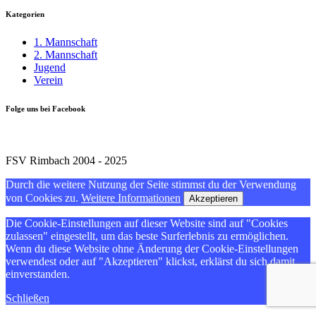
Kategorien
1. Mannschaft
2. Mannschaft
Jugend
Verein
Folge uns bei Facebook
FSV Rimbach 2004 - 2025
Durch die weitere Nutzung der Seite stimmst du der Verwendung
von Cookies zu.
Weitere Informationen
Akzeptieren
Die Cookie-Einstellungen auf dieser Website sind auf "Cookies
zulassen" eingestellt, um das beste Surferlebnis zu ermöglichen.
Wenn du diese Website ohne Änderung der Cookie-Einstellungen
verwendest oder auf "Akzeptieren" klickst, erklärst du sich damit
einverstanden.
Schließen