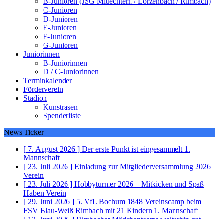
B-Junioren (JSG Mitlechtern / Lörzenbach / Rimbach)
C-Junioren
D-Junioren
E-Junioren
F-Junioren
G-Junioren
Juniorinnen
B-Juniorinnen
D / C-Juniorinnen
Terminkalender
Förderverein
Stadion
Kunstrasen
Spenderliste
News Ticker
[ 7. August 2026 ]
Der erste Punkt ist eingesammelt
1.
Mannschaft
[ 23. Juli 2026 ]
Einladung zur Mitgliederversammlung 2026
Verein
[ 23. Juli 2026 ]
Hobbyturnier 2026 – Mitkicken und Spaß
Haben
Verein
[ 29. Juni 2026 ]
5. VfL Bochum 1848 Vereinscamp beim
FSV Blau-Weiß Rimbach mit 21 Kindern
1. Mannschaft