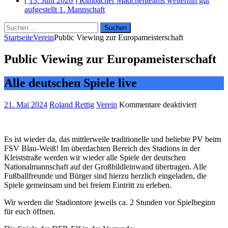
[ 13. Juni 2026 ]
Rimbacher Mädchenteams weiterhin gut
aufgestellt
1. Mannschaft
Suchen
nach:
Startseite
Verein
Public Viewing zur Europameisterschaft
Public Viewing zur Europameisterschaft
Alle deutschen Spiele live
für
21. Mai 2024
Roland Rettig
Verein
Kommentare deaktiviert
Public
Viewing
zur
Es ist wieder da, das mittlerweile traditionelle und beliebte PV beim
Europamei
FSV Blau-Weiß! Im überdachten Bereich des Stadions in der
Kleiststraße werden wir wieder alle Spiele der deutschen
Nationalmannschaft auf der Großbildleinwand übertragen. Alle
Fußballfreunde und Bürger sind hierzu herzlich eingeladen, die
Spiele gemeinsam und bei freiem Eintritt zu erleben.
Wir werden die Stadiontore jeweils ca. 2 Stunden vor Spielbeginn
für euch öffnen.