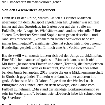
die Rimbacherin niemals verloren gehen.
Von den Geschwistern angesteckt
Denn das ist der Grund, warum Linßen als kleines Mädchen
überhaupt mit dem Ballsport angefangen hat. „Früher war ich fast
immer auf dem Sportplatz, im Garten oder auf der Straße am
Fußballspielen“, sagt sie. Wie hätte es auch anders sein sollen? Ihre
älteren Geschwister Sven und Sophie taten genau dasselbe – und
Jana stets mittendrin. „Vor allem zu meiner Schwester habe ich
immer hochgeguckt“, erzählt sie. „Sie hat schon früh in der Jugend-
Bundesliga gespielt und ist für mich eine Art Vorbild gewesen.“
Bis sie zwölf war, musste Linßen sich bei den Jungs durchkämpfen.
Eine Mädchenmannschaft gab es in Rimbach damals noch nicht.
Mit ihren „besonderen Finten“ und einer „Technik, die ihresgleichen
sucht“, wie Bruder Sven es beschreibt, konnte sie sich aber selbst
bei den Jungs behaupten. 2013 wurde die erste Mädchenmannschaft
in Rimbach gegründet. Trainerin war damals unter anderem ihre
große Schwester. Mit 13 Jahren folgte dann der Wechsel nach
Pfungstadt, der Linßen letztlich dazu bewegte, eine Pause vom
Fußball zu nehmen. „Mir stand der ständige Konkurrenzkampf zu
sehr im Vordergrund“, bedauert sie. „Dadurch habe ich schnell den
Spaß verloren.“