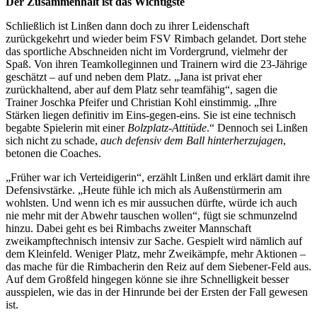
Der Zusammenhalt ist das Wichtigste
Schließlich ist Linßen dann doch zu ihrer Leidenschaft
zurückgekehrt und wieder beim FSV Rimbach gelandet. Dort stehe
das sportliche Abschneiden nicht im Vordergrund, vielmehr der
Spaß. Von ihren Teamkolleginnen und Trainern wird die 23-Jährige
geschätzt – auf und neben dem Platz. „Jana ist privat eher
zurückhaltend, aber auf dem Platz sehr teamfähig“, sagen die
Trainer Joschka Pfeifer und Christian Kohl einstimmig. „Ihre
Stärken liegen definitiv im Eins-gegen-eins. Sie ist eine technisch
begabte Spielerin mit einer
Bolzplatz-Attitüde
.“ Dennoch sei Linßen
sich nicht zu schade,
auch defensiv dem Ball hinterherzujagen
,
betonen die Coaches.
„Früher war ich Verteidigerin“, erzählt Linßen und erklärt damit ihre
Defensivstärke. „Heute fühle ich mich als Außenstürmerin am
wohlsten. Und wenn ich es mir aussuchen dürfte, würde ich auch
nie mehr mit der Abwehr tauschen wollen“, fügt sie schmunzelnd
hinzu. Dabei geht es bei Rimbachs zweiter Mannschaft
zweikampftechnisch intensiv zur Sache. Gespielt wird nämlich auf
dem Kleinfeld. Weniger Platz, mehr Zweikämpfe, mehr Aktionen –
das mache für die Rimbacherin den Reiz auf dem Siebener-Feld aus.
Auf dem Großfeld hingegen könne sie ihre Schnelligkeit besser
ausspielen, wie das in der Hinrunde bei der Ersten der Fall gewesen
ist.