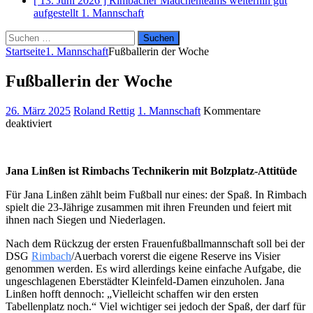
[ 13. Juni 2026 ]
Rimbacher Mädchenteams weiterhin gut
aufgestellt
1. Mannschaft
Suchen
nach:
Startseite
1. Mannschaft
Fußballerin der Woche
Fußballerin der Woche
26. März 2025
Roland Rettig
1. Mannschaft
Kommentare
für
deaktiviert
Fußballerin
der
Woche
Jana Linßen ist Rimbachs Technikerin mit Bolzplatz-Attitüde
Für Jana Linßen zählt beim Fußball nur eines: der Spaß. In Rimbach
spielt die 23-Jährige zusammen mit ihren Freunden und feiert mit
ihnen nach Siegen und Niederlagen.
Nach dem Rückzug der ersten Frauenfußballmannschaft soll bei der
DSG
Rimbach
/Auerbach vorerst die eigene Reserve ins Visier
genommen werden. Es wird allerdings keine einfache Aufgabe, die
ungeschlagenen Eberstädter Kleinfeld-Damen einzuholen. Jana
Linßen hofft dennoch: „Vielleicht schaffen wir den ersten
Tabellenplatz noch.“ Viel wichtiger sei jedoch der Spaß, der darf für