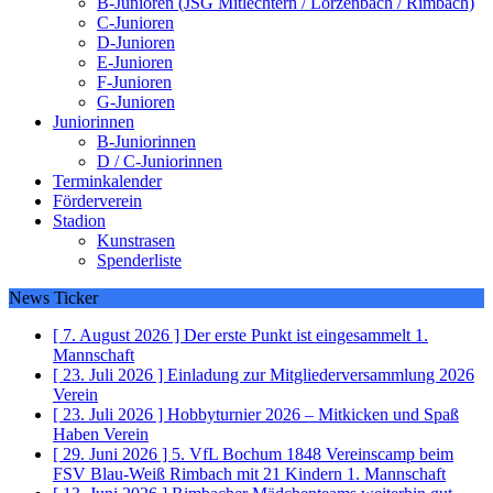
B-Junioren (JSG Mitlechtern / Lörzenbach / Rimbach)
C-Junioren
D-Junioren
E-Junioren
F-Junioren
G-Junioren
Juniorinnen
B-Juniorinnen
D / C-Juniorinnen
Terminkalender
Förderverein
Stadion
Kunstrasen
Spenderliste
News Ticker
[ 7. August 2026 ]
Der erste Punkt ist eingesammelt
1.
Mannschaft
[ 23. Juli 2026 ]
Einladung zur Mitgliederversammlung 2026
Verein
[ 23. Juli 2026 ]
Hobbyturnier 2026 – Mitkicken und Spaß
Haben
Verein
[ 29. Juni 2026 ]
5. VfL Bochum 1848 Vereinscamp beim
FSV Blau-Weiß Rimbach mit 21 Kindern
1. Mannschaft