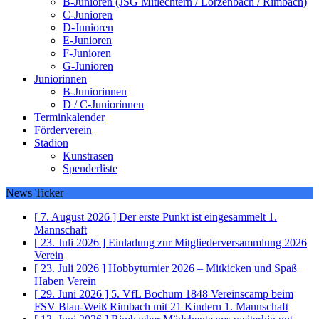
B-Junioren (JSG Mitlechtern / Lörzenbach / Rimbach)
C-Junioren
D-Junioren
E-Junioren
F-Junioren
G-Junioren
Juniorinnen
B-Juniorinnen
D / C-Juniorinnen
Terminkalender
Förderverein
Stadion
Kunstrasen
Spenderliste
News Ticker
[ 7. August 2026 ]
Der erste Punkt ist eingesammelt
1.
Mannschaft
[ 23. Juli 2026 ]
Einladung zur Mitgliederversammlung 2026
Verein
[ 23. Juli 2026 ]
Hobbyturnier 2026 – Mitkicken und Spaß
Haben
Verein
[ 29. Juni 2026 ]
5. VfL Bochum 1848 Vereinscamp beim
FSV Blau-Weiß Rimbach mit 21 Kindern
1. Mannschaft