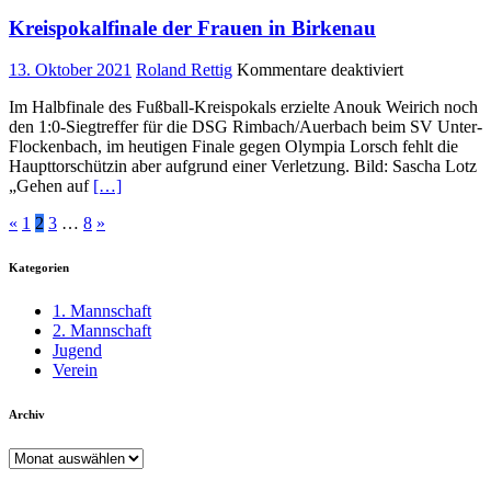
Kreispokalfinale der Frauen in Birkenau
für
13. Oktober 2021
Roland Rettig
Kommentare deaktiviert
Kreispokalfi
Im Halbfinale des Fußball-Kreispokals erzielte Anouk Weirich noch
der
den 1:0-Siegtreffer für die DSG Rimbach/Auerbach beim SV Unter-
Frauen
Flockenbach, im heutigen Finale gegen Olympia Lorsch fehlt die
in
Haupttorschützin aber aufgrund einer Verletzung. Bild: Sascha Lotz
Birkenau
„Gehen auf
[…]
Seitennummerierung
«
1
2
3
…
8
»
der
Kategorien
Beiträge
1. Mannschaft
2. Mannschaft
Jugend
Verein
Archiv
Archiv