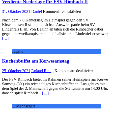
Verdiente Niederlage für FSV Rimbach II
für
31. Oktober 2021
Daniel
Kommentare deaktiviert
Verdiente
Nach dem 7:0 Kantersieg im Heimspiel gegen den SV
Niederlage
Kirschhausen II stand die nächste Auswärtspartie beim SV
für
Lindenfels II an. Von Beginn an taten sich die Rimbacher dabei
FSV
gegen die zweikampfstarken und ballsicheren Lindenfelser schwer,
Rimbach
[…]
II
Jugend
Kuchenbuffet am Kerwesamstag
für
25. Oktober 2021
Roland Rettig
Kommentare deaktiviert
Kuchenbuffe
Der FSV Rimbach bietet im Rahmen seiner Heimspiele am Kerwe-
am
Samstag (30.) ein reichhaltiges Kuchenbuffet an. Los geht es mit
Kerwesamst
dem Spiel der 2. Mannschaft gegen die SG Lautern um 14.00 Uhr,
danach spielt Rimbach 1
[…]
1. Mannschaft