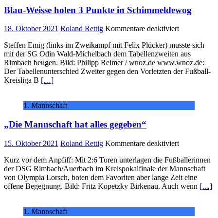
Blau-Weisse holen 3 Punkte in Schimmeldewog
für
18. Oktober 2021
Roland Rettig
Kommentare deaktiviert
Blau-
Steffen Emig (links im Zweikampf mit Felix Plücker) musste sich
Weisse
mit der SG Odin Wald-Michelbach dem Tabellenzweiten aus
holen
Rimbach beugen. Bild: Philipp Reimer / wnoz.de www.wnoz.de:
3
Der Tabellenunterschied Zweiter gegen den Vorletzten der Fußball-
Punkte
Kreisliga B
[…]
in
Schimmeld
1. Mannschaft
„Die Mannschaft hat alles gegeben“
für
15. Oktober 2021
Roland Rettig
Kommentare deaktiviert
„Die
Kurz vor dem Anpfiff: Mit 2:6 Toren unterlagen die Fußballerinnen
Mannschaft
der DSG Rimbach/Auerbach im Kreispokalfinale der Mannschaft
hat
von Olympia Lorsch, boten dem Favoriten aber lange Zeit eine
alles
offene Begegnung. Bild: Fritz Kopetzky Birkenau. Auch wenn
[…]
gegeben“
1. Mannschaft