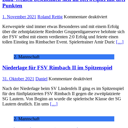
Punkten
für
1. November 2021
Roland Rettig
Kommentare deaktiviert
Blau-
Kerwespiele sind immer etwas Besonderes und mit einem Erfolg
Weißen
über die zehntplatzierte Riedroder Gruppenligareserve belohnte sich
beschenken
der FSV selbst mit einem verdienten 2:0 Erfolg und feierte einen
sich
tollen Einstieg ins Rimbacher Event. Spielertrainer Amir Duric
[…]
im
Kerwespiel
mit
2. Mannschaft
drei
Punkten
Niederlage für FSV Rimbach II im Spitzenspiel
für
31. Oktober 2021
Daniel
Kommentare deaktiviert
Niederlage
Nach der Niederlage beim SV Lindenfels II ging es im Spitzenspiel
für
für den fünftplatzierten FSV Rimbach II gegen die zweitplatzierte
FSV
SG Lautern. Von Beginn an wurde die spielerische Klasse der SG
Rimbach
Lautern deutlich. Ein ums
[…]
II
im
Spitzenspiel
2. Mannschaft