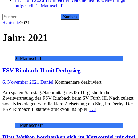
[ 13. Juni 2026 ]
Rimbacher Mädchenteams weiterhin gut
aufgestellt
1. Mannschaft
Suchen
nach:
Startseite
2021
Jahr:
2021
2. Mannschaft
FSV Rimbach II mit Derbysieg
für
6. November 2021
Daniel
Kommentare deaktiviert
FSV
Am späten Samstag-Nachmittag des 06.11. gastierte die
Rimbach
Zweitvertretung des FSV Rimbach beim SV Fürth III. Nach zuletzt
II
zwei Niederlagen war die klare Zielsetzung ein Sieg im Derby. Der
mit
FSV Rimbach II startete druckvoll ins Spiel
[…]
Derbysieg
1. Mannschaft
Blau-Weißen beschenken sich im Kerwespiel mit drei