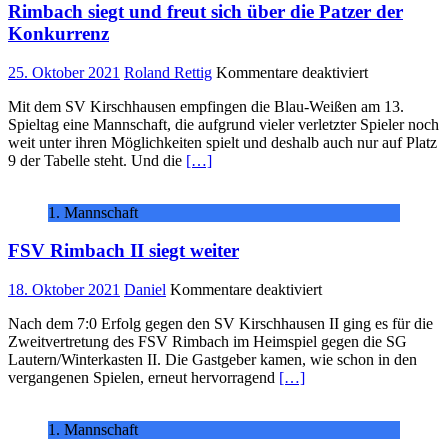
Rimbach siegt und freut sich über die Patzer der
Konkurrenz
für
25. Oktober 2021
Roland Rettig
Kommentare deaktiviert
Rimbach
Mit dem SV Kirschhausen empfingen die Blau-Weißen am 13.
siegt
Spieltag eine Mannschaft, die aufgrund vieler verletzter Spieler noch
und
weit unter ihren Möglichkeiten spielt und deshalb auch nur auf Platz
freut
9 der Tabelle steht. Und die
[…]
sich
über
die
1. Mannschaft
Patzer
der
FSV Rimbach II siegt weiter
Konkurrenz
für
18. Oktober 2021
Daniel
Kommentare deaktiviert
FSV
Nach dem 7:0 Erfolg gegen den SV Kirschhausen II ging es für die
Rimbach
Zweitvertretung des FSV Rimbach im Heimspiel gegen die SG
II
Lautern/Winterkasten II. Die Gastgeber kamen, wie schon in den
siegt
vergangenen Spielen, erneut hervorragend
[…]
weiter
1. Mannschaft