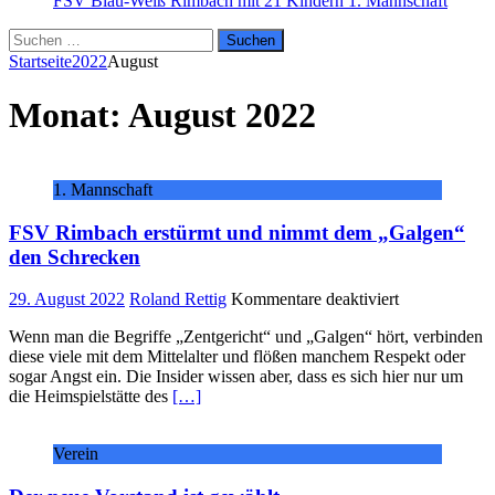
FSV Blau-Weiß Rimbach mit 21 Kindern
1. Mannschaft
Suchen
nach:
Startseite
2022
August
Monat:
August 2022
1. Mannschaft
FSV Rimbach erstürmt und nimmt dem „Galgen“
den Schrecken
für
29. August 2022
Roland Rettig
Kommentare deaktiviert
FSV
Wenn man die Begriffe „Zentgericht“ und „Galgen“ hört, verbinden
Rimbach
diese viele mit dem Mittelalter und flößen manchem Respekt oder
erstürmt
sogar Angst ein. Die Insider wissen aber, dass es sich hier nur um
und
die Heimspielstätte des
[…]
nimmt
dem
„Galgen“
Verein
den
Schrecken