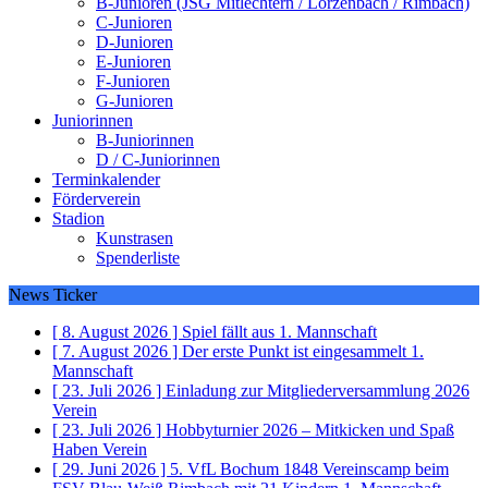
B-Junioren (JSG Mitlechtern / Lörzenbach / Rimbach)
C-Junioren
D-Junioren
E-Junioren
F-Junioren
G-Junioren
Juniorinnen
B-Juniorinnen
D / C-Juniorinnen
Terminkalender
Förderverein
Stadion
Kunstrasen
Spenderliste
News Ticker
[ 8. August 2026 ]
Spiel fällt aus
1. Mannschaft
[ 7. August 2026 ]
Der erste Punkt ist eingesammelt
1.
Mannschaft
[ 23. Juli 2026 ]
Einladung zur Mitgliederversammlung 2026
Verein
[ 23. Juli 2026 ]
Hobbyturnier 2026 – Mitkicken und Spaß
Haben
Verein
[ 29. Juni 2026 ]
5. VfL Bochum 1848 Vereinscamp beim