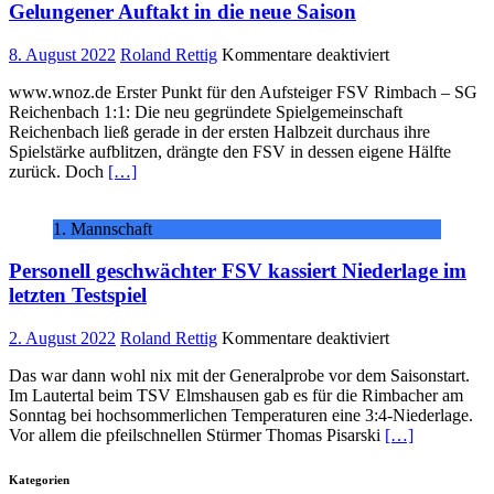
Gelungener Auftakt in die neue Saison
für
8. August 2022
Roland Rettig
Kommentare deaktiviert
Gelungener
www.wnoz.de Erster Punkt für den Aufsteiger FSV Rimbach – SG
Auftakt
Reichenbach 1:1: Die neu gegründete Spielgemeinschaft
in
Reichenbach ließ gerade in der ersten Halbzeit durchaus ihre
die
Spielstärke aufblitzen, drängte den FSV in dessen eigene Hälfte
neue
zurück. Doch
[…]
Saison
1. Mannschaft
Personell geschwächter FSV kassiert Niederlage im
letzten Testspiel
für
2. August 2022
Roland Rettig
Kommentare deaktiviert
Personell
Das war dann wohl nix mit der Generalprobe vor dem Saisonstart.
geschwächter
Im Lautertal beim TSV Elmshausen gab es für die Rimbacher am
FSV
Sonntag bei hochsommerlichen Temperaturen eine 3:4-Niederlage.
kassiert
Vor allem die pfeilschnellen Stürmer Thomas Pisarski
[…]
Niederlage
im
letzten
Kategorien