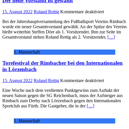
Der neue Vorstand ist gewählt
für
15. August 2022
Roland Rettig
Kommentare deaktiviert
Der
Bei der Jahreshauptversammlung des Fußballsport Vereins Rimbach
neue
wurde ein neuer Gesamtvorstand gewählt. An der Spitze des Vereins
Vorstand
bleibt weiterhin Steffen Dörr als 1. Vorsitzender. Ihm zur Seite im
ist
Gesamtvorstand stehen Roland Rettig als 2. Vorsitzender,
[…]
gewählt
1. Mannschaft
Torefestival der Rimbacher bei den Internationalen
in Lörzenbach
für
15. August 2022
Roland Rettig
Kommentare deaktiviert
Torefestival
Eine Woche nach dem verdienten Punktgewinn zum Auftakt der
der
neuen Saison gegen die SG Reichenbach, muss der Aufsteiger aus
Rimbacher
Rimbach zum Derby nach Lörzenbach gegen den Internationalen
bei
Sportclub aus Fürth. Die Gastgeber, die in der
[…]
den
Internationale
in
1. Mannschaft
Lörzenbach