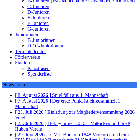
B-Junioren (JSG Mitlechtern / Lörzenbach / Rimbach)
C-Junioren
D-Junioren
E-Junioren
F-Junioren
G-Junioren
Juniorinnen
B-Juniorinnen
D / C-Juniorinnen
Terminkalender
Förderverein
Stadion
Kunstrasen
Spenderliste
News Ticker
[ 8. August 2026 ]
Spiel fällt aus
1. Mannschaft
[ 7. August 2026 ]
Der erste Punkt ist eingesammelt
1.
Mannschaft
[ 23. Juli 2026 ]
Einladung zur Mitgliederversammlung 2026
Verein
[ 23. Juli 2026 ]
Hobbyturnier 2026 – Mitkicken und Spaß
Haben
Verein
[ 29. Juni 2026 ]
5. VfL Bochum 1848 Vereinscamp beim