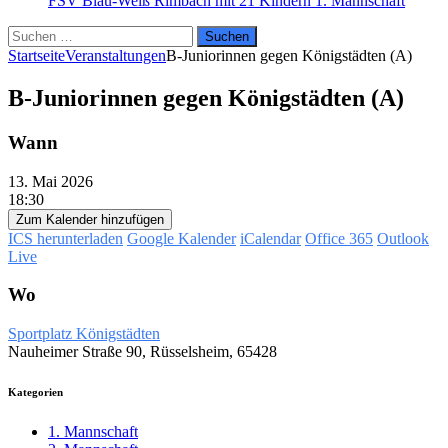
FSV Blau-Weiß Rimbach mit 21 Kindern
1. Mannschaft
Suchen
nach:
Startseite
Veranstaltungen
B-Juniorinnen gegen Königstädten (A)
B-Juniorinnen gegen Königstädten (A)
Wann
13. Mai 2026
18:30
Zum Kalender hinzufügen
ICS herunterladen
Google Kalender
iCalendar
Office 365
Outlook
Live
Wo
Sportplatz Königstädten
Nauheimer Straße 90, Rüsselsheim, 65428
Kategorien
1. Mannschaft