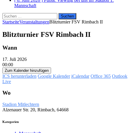
[ 6. Juni 2026 ]
Public Viewing bei uns im Stadion
1.
Mannschaft
Suchen
nach:
Startseite
Veranstaltungen
Blitzturnier FSV Rimbach II
Blitzturnier FSV Rimbach II
Wann
17. Juli 2026
00:00
Zum Kalender hinzufügen
ICS herunterladen
Google Kalender
iCalendar
Office 365
Outlook
Live
Wo
Stadion Mitlechtern
Alzenauer Str. 20, Rimbach, 64668
Kategorien