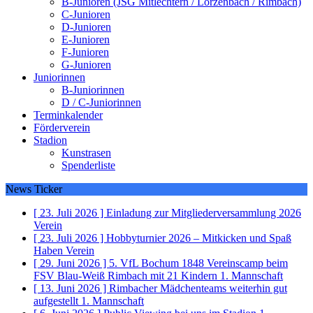
B-Junioren (JSG Mitlechtern / Lörzenbach / Rimbach)
C-Junioren
D-Junioren
E-Junioren
F-Junioren
G-Junioren
Juniorinnen
B-Juniorinnen
D / C-Juniorinnen
Terminkalender
Förderverein
Stadion
Kunstrasen
Spenderliste
News Ticker
[ 23. Juli 2026 ]
Einladung zur Mitgliederversammlung 2026
Verein
[ 23. Juli 2026 ]
Hobbyturnier 2026 – Mitkicken und Spaß
Haben
Verein
[ 29. Juni 2026 ]
5. VfL Bochum 1848 Vereinscamp beim
FSV Blau-Weiß Rimbach mit 21 Kindern
1. Mannschaft
[ 13. Juni 2026 ]
Rimbacher Mädchenteams weiterhin gut
aufgestellt
1. Mannschaft