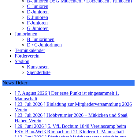
B-Junioren (JSG Mitlechtern / Lörzenbach / Rimbach)
C-Junioren
D-Junioren
E-Junioren
F-Junioren
G-Junioren
Juniorinnen
B-Juniorinnen
D / C-Juniorinnen
Terminkalender
Förderverein
Stadion
Kunstrasen
Spenderliste
News Ticker
[ 7. August 2026 ]
Der erste Punkt ist eingesammelt
1.
Mannschaft
[ 23. Juli 2026 ]
Einladung zur Mitgliederversammlung 2026
Verein
[ 23. Juli 2026 ]
Hobbyturnier 2026 – Mitkicken und Spaß
Haben
Verein
[ 29. Juni 2026 ]
5. VfL Bochum 1848 Vereinscamp beim
FSV Blau-Weiß Rimbach mit 21 Kindern
1. Mannschaft