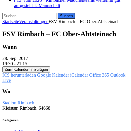
[ 13. Juni 2026 ]
Rimbacher Mädchenteams weiterhin gut
aufgestellt
1. Mannschaft
Suchen
nach:
Startseite
Veranstaltungen
FSV Rimbach – FC Ober-Abtsteinach
FSV Rimbach – FC Ober-Abtsteinach
Wann
28. Sep. 2017
19:30 - 21:15
Zum Kalender hinzufügen
ICS herunterladen
Google Kalender
iCalendar
Office 365
Outlook
Live
Wo
Stadion Rimbach
Kleiststr, Rimbach, 64668
Kategorien