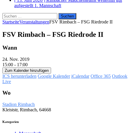
[ 13. Juni 2026 ]
Rimbacher Mädchenteams weiterhin gut
aufgestellt
1. Mannschaft
Suchen
nach:
Startseite
Veranstaltungen
FSV Rimbach – FSG Riedrode II
FSV Rimbach – FSG Riedrode II
Wann
24. Nov. 2019
15:00 - 17:00
Zum Kalender hinzufügen
ICS herunterladen
Google Kalender
iCalendar
Office 365
Outlook
Live
Wo
Stadion Rimbach
Kleiststr, Rimbach, 64668
Kategorien