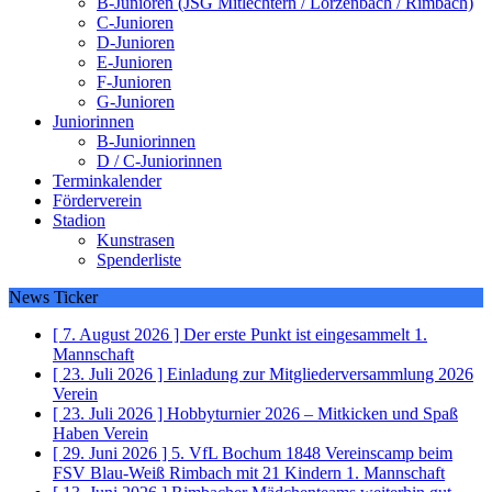
B-Junioren (JSG Mitlechtern / Lörzenbach / Rimbach)
C-Junioren
D-Junioren
E-Junioren
F-Junioren
G-Junioren
Juniorinnen
B-Juniorinnen
D / C-Juniorinnen
Terminkalender
Förderverein
Stadion
Kunstrasen
Spenderliste
News Ticker
[ 7. August 2026 ]
Der erste Punkt ist eingesammelt
1.
Mannschaft
[ 23. Juli 2026 ]
Einladung zur Mitgliederversammlung 2026
Verein
[ 23. Juli 2026 ]
Hobbyturnier 2026 – Mitkicken und Spaß
Haben
Verein
[ 29. Juni 2026 ]
5. VfL Bochum 1848 Vereinscamp beim
FSV Blau-Weiß Rimbach mit 21 Kindern
1. Mannschaft