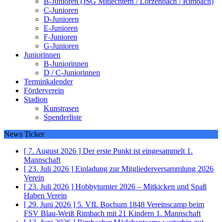
B-Junioren (JSG Mitlechtern / Lörzenbach / Rimbach)
C-Junioren
D-Junioren
E-Junioren
F-Junioren
G-Junioren
Juniorinnen
B-Juniorinnen
D / C-Juniorinnen
Terminkalender
Förderverein
Stadion
Kunstrasen
Spenderliste
News Ticker
[ 7. August 2026 ]
Der erste Punkt ist eingesammelt
1.
Mannschaft
[ 23. Juli 2026 ]
Einladung zur Mitgliederversammlung 2026
Verein
[ 23. Juli 2026 ]
Hobbyturnier 2026 – Mitkicken und Spaß
Haben
Verein
[ 29. Juni 2026 ]
5. VfL Bochum 1848 Vereinscamp beim
FSV Blau-Weiß Rimbach mit 21 Kindern
1. Mannschaft