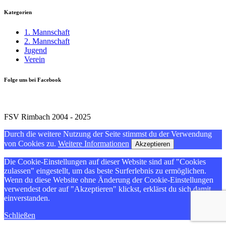
Kategorien
1. Mannschaft
2. Mannschaft
Jugend
Verein
Folge uns bei Facebook
FSV Rimbach 2004 - 2025
Durch die weitere Nutzung der Seite stimmst du der Verwendung
von Cookies zu.
Weitere Informationen
Akzeptieren
Die Cookie-Einstellungen auf dieser Website sind auf "Cookies
zulassen" eingestellt, um das beste Surferlebnis zu ermöglichen.
Wenn du diese Website ohne Änderung der Cookie-Einstellungen
verwendest oder auf "Akzeptieren" klickst, erklärst du sich damit
einverstanden.
Schließen