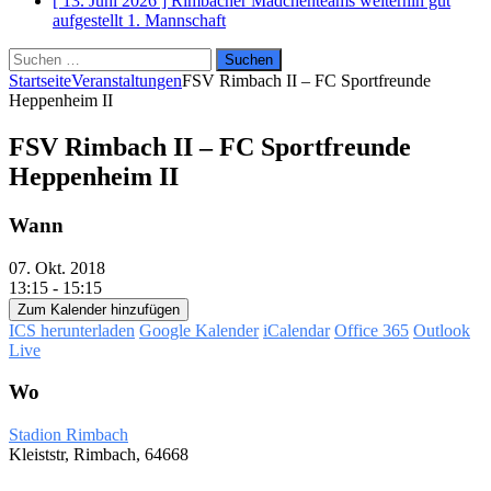
[ 13. Juni 2026 ]
Rimbacher Mädchenteams weiterhin gut
aufgestellt
1. Mannschaft
Suchen
nach:
Startseite
Veranstaltungen
FSV Rimbach II – FC Sportfreunde
Heppenheim II
FSV Rimbach II – FC Sportfreunde
Heppenheim II
Wann
07. Okt. 2018
13:15 - 15:15
Zum Kalender hinzufügen
ICS herunterladen
Google Kalender
iCalendar
Office 365
Outlook
Live
Wo
Stadion Rimbach
Kleiststr, Rimbach, 64668