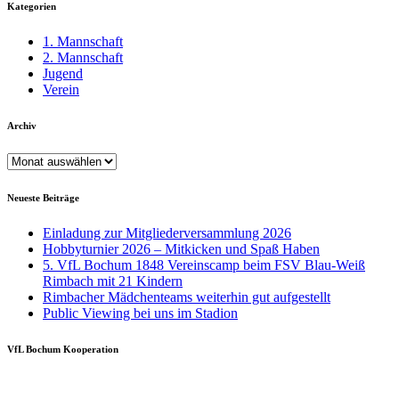
Kategorien
1. Mannschaft
2. Mannschaft
Jugend
Verein
Archiv
Archiv
Neueste Beiträge
Einladung zur Mitgliederversammlung 2026
Hobbyturnier 2026 – Mitkicken und Spaß Haben
5. VfL Bochum 1848 Vereinscamp beim FSV Blau-Weiß
Rimbach mit 21 Kindern
Rimbacher Mädchenteams weiterhin gut aufgestellt
Public Viewing bei uns im Stadion
VfL Bochum Kooperation