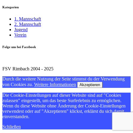
Kategorien
1. Mannschaft
2. Mannschaft
Jugend
Verein
Folge uns bei Facebook
FSV Rimbach 2004 - 2025
Durch die weitere Nutzung der Seite stimmst du der Verwendung
von Cookies zu.
Weitere Informationen
Akzeptieren
Die Cookie-Einstellungen auf dieser Website sind auf "Cookies
zulassen" eingestellt, um das beste Surferlebnis zu ermöglichen.
Wenn du diese Website ohne Änderung der Cookie-Einstellungen
verwendest oder auf "Akzeptieren" klickst, erklärst du sich damit
einverstanden.
Schließen