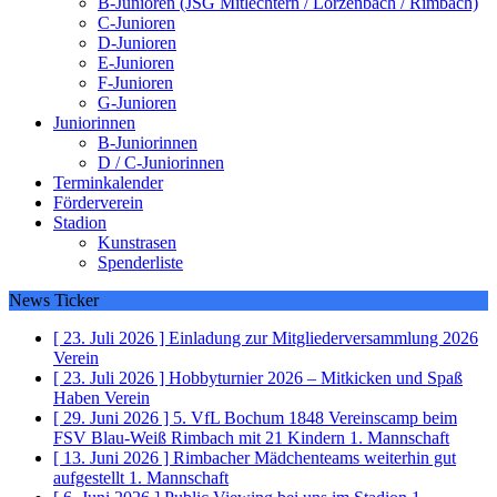
B-Junioren (JSG Mitlechtern / Lörzenbach / Rimbach)
C-Junioren
D-Junioren
E-Junioren
F-Junioren
G-Junioren
Juniorinnen
B-Juniorinnen
D / C-Juniorinnen
Terminkalender
Förderverein
Stadion
Kunstrasen
Spenderliste
News Ticker
[ 23. Juli 2026 ]
Einladung zur Mitgliederversammlung 2026
Verein
[ 23. Juli 2026 ]
Hobbyturnier 2026 – Mitkicken und Spaß
Haben
Verein
[ 29. Juni 2026 ]
5. VfL Bochum 1848 Vereinscamp beim
FSV Blau-Weiß Rimbach mit 21 Kindern
1. Mannschaft
[ 13. Juni 2026 ]
Rimbacher Mädchenteams weiterhin gut
aufgestellt
1. Mannschaft