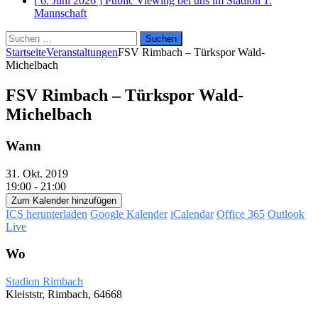
[ 6. Juni 2026 ]
Public Viewing bei uns im Stadion
1.
Mannschaft
Suchen
nach:
Startseite
Veranstaltungen
FSV Rimbach – Türkspor Wald-
Michelbach
FSV Rimbach – Türkspor Wald-
Michelbach
Wann
31. Okt. 2019
19:00 - 21:00
Zum Kalender hinzufügen
ICS herunterladen
Google Kalender
iCalendar
Office 365
Outlook
Live
Wo
Stadion Rimbach
Kleiststr, Rimbach, 64668