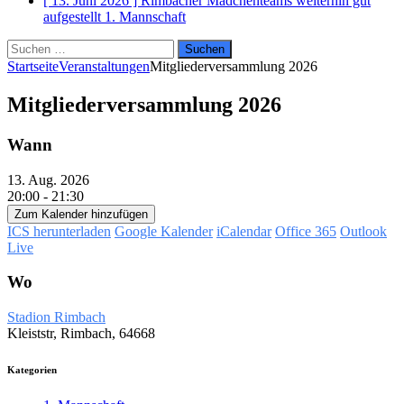
[ 13. Juni 2026 ]
Rimbacher Mädchenteams weiterhin gut
aufgestellt
1. Mannschaft
Suchen
nach:
Startseite
Veranstaltungen
Mitgliederversammlung 2026
Mitgliederversammlung 2026
Wann
13. Aug. 2026
20:00 - 21:30
Zum Kalender hinzufügen
ICS herunterladen
Google Kalender
iCalendar
Office 365
Outlook
Live
Wo
Stadion Rimbach
Kleiststr, Rimbach, 64668
Kategorien