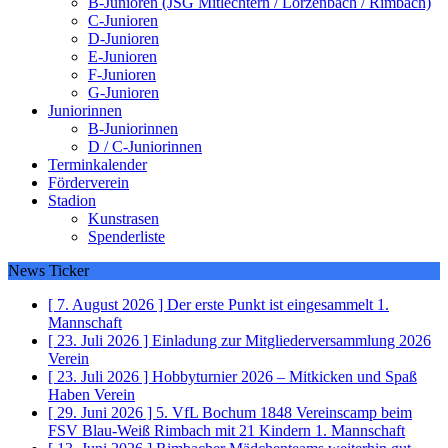
B-Junioren (JSG Mitlechtern / Lörzenbach / Rimbach)
C-Junioren
D-Junioren
E-Junioren
F-Junioren
G-Junioren
Juniorinnen
B-Juniorinnen
D / C-Juniorinnen
Terminkalender
Förderverein
Stadion
Kunstrasen
Spenderliste
News Ticker
[ 7. August 2026 ]
Der erste Punkt ist eingesammelt
1.
Mannschaft
[ 23. Juli 2026 ]
Einladung zur Mitgliederversammlung 2026
Verein
[ 23. Juli 2026 ]
Hobbyturnier 2026 – Mitkicken und Spaß
Haben
Verein
[ 29. Juni 2026 ]
5. VfL Bochum 1848 Vereinscamp beim
FSV Blau-Weiß Rimbach mit 21 Kindern
1. Mannschaft