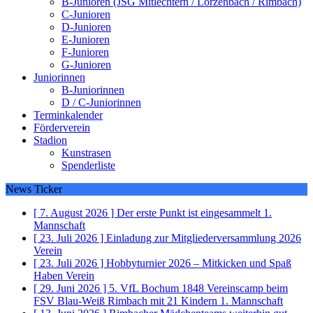
B-Junioren (JSG Mitlechtern / Lörzenbach / Rimbach)
C-Junioren
D-Junioren
E-Junioren
F-Junioren
G-Junioren
Juniorinnen
B-Juniorinnen
D / C-Juniorinnen
Terminkalender
Förderverein
Stadion
Kunstrasen
Spenderliste
News Ticker
[ 7. August 2026 ]
Der erste Punkt ist eingesammelt
1.
Mannschaft
[ 23. Juli 2026 ]
Einladung zur Mitgliederversammlung 2026
Verein
[ 23. Juli 2026 ]
Hobbyturnier 2026 – Mitkicken und Spaß
Haben
Verein
[ 29. Juni 2026 ]
5. VfL Bochum 1848 Vereinscamp beim
FSV Blau-Weiß Rimbach mit 21 Kindern
1. Mannschaft