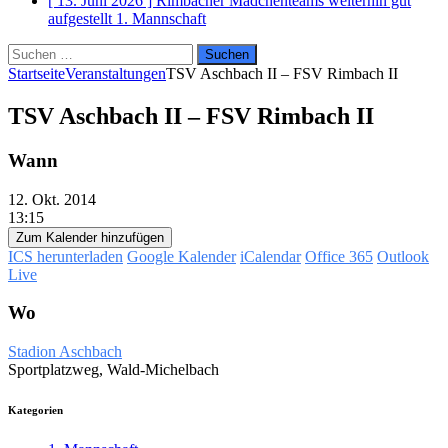
[ 13. Juni 2026 ]
Rimbacher Mädchenteams weiterhin gut
aufgestellt
1. Mannschaft
Suchen
nach:
Startseite
Veranstaltungen
TSV Aschbach II – FSV Rimbach II
TSV Aschbach II – FSV Rimbach II
Wann
12. Okt. 2014
13:15
Zum Kalender hinzufügen
ICS herunterladen
Google Kalender
iCalendar
Office 365
Outlook
Live
Wo
Stadion Aschbach
Sportplatzweg, Wald-Michelbach
Kategorien