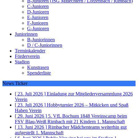
B-Junioren (JSG Mitlechtern / Lörzenbach / Rimbach)
C-Junioren
D-Junioren
E-Junioren
F-Junioren
G-Junioren
Juniorinnen
B-Juniorinnen
D / C-Juniorinnen
Terminkalender
Förderverein
Stadion
Kunstrasen
Spenderliste
News Ticker
[ 23. Juli 2026 ]
Einladung zur Mitgliederversammlung 2026
Verein
[ 23. Juli 2026 ]
Hobbyturnier 2026 – Mitkicken und Spaß
Haben
Verein
[ 29. Juni 2026 ]
5. VfL Bochum 1848 Vereinscamp beim
FSV Blau-Weiß Rimbach mit 21 Kindern
1. Mannschaft
[ 13. Juni 2026 ]
Rimbacher Mädchenteams weiterhin gut
aufgestellt
1. Mannschaft