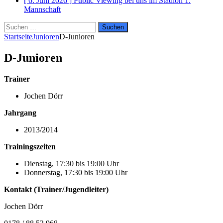
[ 6. Juni 2026 ]
Public Viewing bei uns im Stadion
1.
Mannschaft
Suchen
nach:
Startseite
Junioren
D-Junioren
D-Junioren
Trainer
Jochen Dörr
Jahrgang
2013/2014
Trainingszeiten
Dienstag, 17:30 bis 19:00 Uhr
Donnerstag, 17:30 bis 19:00 Uhr
Kontakt (Trainer/Jugendleiter)
Jochen Dörr