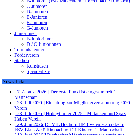
B-Junioren (JSG Mitlechtern / Lörzenbach / Rimbach)
C-Junioren
D-Junioren
E-Junioren
F-Junioren
G-Junioren
Juniorinnen
B-Juniorinnen
D / C-Juniorinnen
Terminkalender
Förderverein
Stadion
Kunstrasen
Spenderliste
News Ticker
[ 7. August 2026 ]
Der erste Punkt ist eingesammelt
1.
Mannschaft
[ 23. Juli 2026 ]
Einladung zur Mitgliederversammlung 2026
Verein
[ 23. Juli 2026 ]
Hobbyturnier 2026 – Mitkicken und Spaß
Haben
Verein
[ 29. Juni 2026 ]
5. VfL Bochum 1848 Vereinscamp beim
FSV Blau-Weiß Rimbach mit 21 Kindern
1. Mannschaft