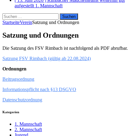
[ 13. Juni 2026 ]
Rimbacher Mädchenteams weiterhin gut
aufgestellt
1. Mannschaft
Suchen
nach:
Startseite
Verein
Satzung und Ordnungen
Satzung und Ordnungen
Die Satzung des FSV Rimbach ist nachfolgend als PDF abrufbar.
Satzung FSV Rimbach (gültig ab 22.08.2024)
Ordnungen
Beitragsordnung
Informationspflicht nach §13 DSGVO
Datenschutzordnung
Kategorien
1. Mannschaft
2. Mannschaft
Jugend