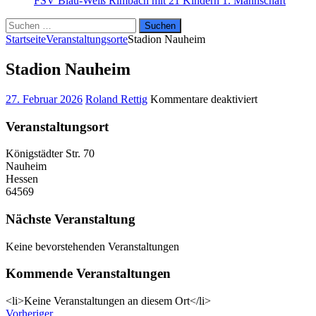
FSV Blau-Weiß Rimbach mit 21 Kindern
1. Mannschaft
Suchen
nach:
Startseite
Veranstaltungsorte
Stadion Nauheim
Stadion Nauheim
für
27. Februar 2026
Roland Rettig
Kommentare deaktiviert
Stadion
Nauheim
Veranstaltungsort
Königstädter Str. 70
Nauheim
Hessen
64569
Nächste Veranstaltung
Keine bevorstehenden Veranstaltungen
Kommende Veranstaltungen
<li>Keine Veranstaltungen an diesem Ort</li>
Vorheriger