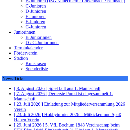
B-Junioren (JSG Mitlechtern / Lörzenbach / Rimbach)
C-Junioren
D-Junioren
E-Junioren
F-Junioren
G-Junioren
Juniorinnen
B-Juniorinnen
D / C-Juniorinnen
Terminkalender
Förderverein
Stadion
Kunstrasen
Spenderliste
News Ticker
[ 8. August 2026 ]
Spiel fällt aus
1. Mannschaft
[ 7. August 2026 ]
Der erste Punkt ist eingesammelt
1.
Mannschaft
[ 23. Juli 2026 ]
Einladung zur Mitgliederversammlung 2026
Verein
[ 23. Juli 2026 ]
Hobbyturnier 2026 – Mitkicken und Spaß
Haben
Verein
[ 29. Juni 2026 ]
5. VfL Bochum 1848 Vereinscamp beim