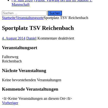
[ 6. Juni 2026 ]
Public Viewing bei uns im Stadion
1.
Mannschaft
Suchen
nach:
Startseite
Veranstaltungsorte
Sportplatz TSV Reichenbach
Sportplatz TSV Reichenbach
für
4. August 2014
Daniel
Kommentare deaktiviert
Sportplatz
TSV
Veranstaltungsort
Reichenbach
Falltorweg
Reichenbach
Nächste Veranstaltung
Keine bevorstehenden Veranstaltungen
Kommende Veranstaltungen
<li>Keine Veranstaltungen an diesem Ort</li>
Vorheriger