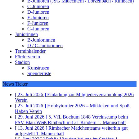
B-Junioren (JSG Mitlechtern / Lörzenbach / Rimbach)
C-Junioren
D-Junioren
E-Junioren
F-Junioren
G-Junioren
Juniorinnen
B-Juniorinnen
D / C-Juniorinnen
Terminkalender
Förderverein
Stadion
Kunstrasen
Spenderliste
News Ticker
[ 23. Juli 2026 ]
Einladung zur Mitgliederversammlung 2026
Verein
[ 23. Juli 2026 ]
Hobbyturnier 2026 – Mitkicken und Spaß
Haben
Verein
[ 29. Juni 2026 ]
5. VfL Bochum 1848 Vereinscamp beim
FSV Blau-Weiß Rimbach mit 21 Kindern
1. Mannschaft
[ 13. Juni 2026 ]
Rimbacher Mädchenteams weiterhin gut
aufgestellt
1. Mannschaft