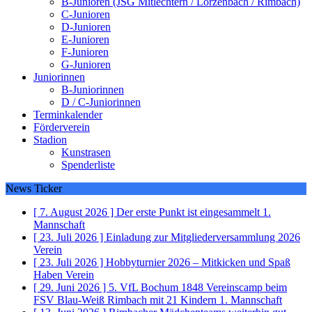
B-Junioren (JSG Mitlechtern / Lörzenbach / Rimbach)
C-Junioren
D-Junioren
E-Junioren
F-Junioren
G-Junioren
Juniorinnen
B-Juniorinnen
D / C-Juniorinnen
Terminkalender
Förderverein
Stadion
Kunstrasen
Spenderliste
News Ticker
[ 7. August 2026 ]
Der erste Punkt ist eingesammelt
1.
Mannschaft
[ 23. Juli 2026 ]
Einladung zur Mitgliederversammlung 2026
Verein
[ 23. Juli 2026 ]
Hobbyturnier 2026 – Mitkicken und Spaß
Haben
Verein
[ 29. Juni 2026 ]
5. VfL Bochum 1848 Vereinscamp beim
FSV Blau-Weiß Rimbach mit 21 Kindern
1. Mannschaft