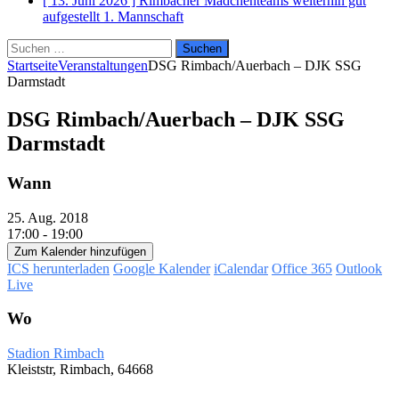
[ 13. Juni 2026 ]
Rimbacher Mädchenteams weiterhin gut
aufgestellt
1. Mannschaft
Suchen
nach:
Startseite
Veranstaltungen
DSG Rimbach/Auerbach – DJK SSG
Darmstadt
DSG Rimbach/Auerbach – DJK SSG
Darmstadt
Wann
25. Aug. 2018
17:00 - 19:00
Zum Kalender hinzufügen
ICS herunterladen
Google Kalender
iCalendar
Office 365
Outlook
Live
Wo
Stadion Rimbach
Kleiststr, Rimbach, 64668