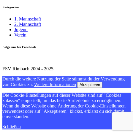
Kategorien
1. Mannschaft
2. Mannschaft
Jugend
Verein
Folge uns bei Facebook
FSV Rimbach 2004 - 2025
Durch die weitere Nutzung der Seite stimmst du der Verwendung
von Cookies zu.
Weitere Informationen
Akzeptieren
Die Cookie-Einstellungen auf dieser Website sind auf "Cookies
zulassen" eingestellt, um das beste Surferlebnis zu ermöglichen.
Wenn du diese Website ohne Änderung der Cookie-Einstellungen
verwendest oder auf "Akzeptieren" klickst, erklärst du sich damit
einverstanden.
Schließen