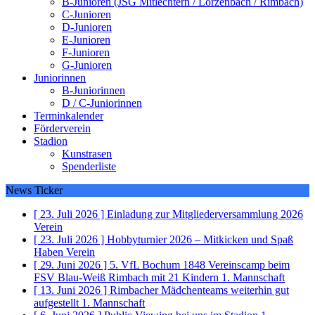
B-Junioren (JSG Mitlechtern / Lörzenbach / Rimbach)
C-Junioren
D-Junioren
E-Junioren
F-Junioren
G-Junioren
Juniorinnen
B-Juniorinnen
D / C-Juniorinnen
Terminkalender
Förderverein
Stadion
Kunstrasen
Spenderliste
News Ticker
[ 23. Juli 2026 ]
Einladung zur Mitgliederversammlung 2026
Verein
[ 23. Juli 2026 ]
Hobbyturnier 2026 – Mitkicken und Spaß
Haben
Verein
[ 29. Juni 2026 ]
5. VfL Bochum 1848 Vereinscamp beim
FSV Blau-Weiß Rimbach mit 21 Kindern
1. Mannschaft
[ 13. Juni 2026 ]
Rimbacher Mädchenteams weiterhin gut
aufgestellt
1. Mannschaft