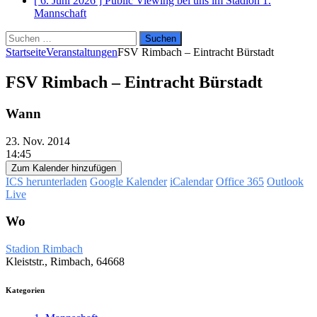
[ 6. Juni 2026 ]
Public Viewing bei uns im Stadion
1.
Mannschaft
Suchen
nach:
Startseite
Veranstaltungen
FSV Rimbach – Eintracht Bürstadt
FSV Rimbach – Eintracht Bürstadt
Wann
23. Nov. 2014
14:45
Zum Kalender hinzufügen
ICS herunterladen
Google Kalender
iCalendar
Office 365
Outlook
Live
Wo
Stadion Rimbach
Kleiststr., Rimbach, 64668
Kategorien