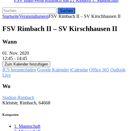
FSV Blau-Weiß Rimbach mit 21 Kindern
1. Mannschaft
Suchen
nach:
Startseite
Veranstaltungen
FSV Rimbach II – SV Kirschhausen II
FSV Rimbach II – SV Kirschhausen II
Wann
01. Nov. 2020
12:45 - 14:45
Zum Kalender hinzufügen
ICS herunterladen
Google Kalender
iCalendar
Office 365
Outlook
Live
Wo
Stadion Rimbach
Kleiststr, Rimbach, 64668
Kategorien
1. Mannschaft