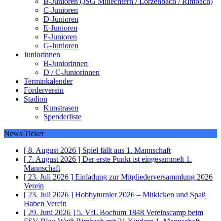
B-Junioren (JSG Mitlechtern / Lörzenbach / Rimbach)
C-Junioren
D-Junioren
E-Junioren
F-Junioren
G-Junioren
Juniorinnen
B-Juniorinnen
D / C-Juniorinnen
Terminkalender
Förderverein
Stadion
Kunstrasen
Spenderliste
News Ticker
[ 8. August 2026 ]
Spiel fällt aus
1. Mannschaft
[ 7. August 2026 ]
Der erste Punkt ist eingesammelt
1.
Mannschaft
[ 23. Juli 2026 ]
Einladung zur Mitgliederversammlung 2026
Verein
[ 23. Juli 2026 ]
Hobbyturnier 2026 – Mitkicken und Spaß
Haben
Verein
[ 29. Juni 2026 ]
5. VfL Bochum 1848 Vereinscamp beim