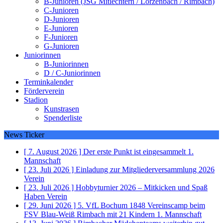
B-Junioren (JSG Mitlechtern / Lörzenbach / Rimbach)
C-Junioren
D-Junioren
E-Junioren
F-Junioren
G-Junioren
Juniorinnen
B-Juniorinnen
D / C-Juniorinnen
Terminkalender
Förderverein
Stadion
Kunstrasen
Spenderliste
News Ticker
[ 7. August 2026 ]
Der erste Punkt ist eingesammelt
1.
Mannschaft
[ 23. Juli 2026 ]
Einladung zur Mitgliederversammlung 2026
Verein
[ 23. Juli 2026 ]
Hobbyturnier 2026 – Mitkicken und Spaß
Haben
Verein
[ 29. Juni 2026 ]
5. VfL Bochum 1848 Vereinscamp beim
FSV Blau-Weiß Rimbach mit 21 Kindern
1. Mannschaft