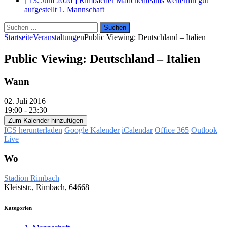
[ 13. Juni 2026 ]
Rimbacher Mädchenteams weiterhin gut
aufgestellt
1. Mannschaft
Suchen
nach:
Startseite
Veranstaltungen
Public Viewing: Deutschland – Italien
Public Viewing: Deutschland – Italien
Wann
02. Juli 2016
19:00 - 23:30
Zum Kalender hinzufügen
ICS herunterladen
Google Kalender
iCalendar
Office 365
Outlook
Live
Wo
Stadion Rimbach
Kleiststr., Rimbach, 64668
Kategorien