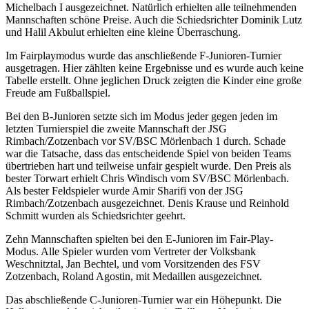
Michelbach I ausgezeichnet. Natürlich erhielten alle teilnehmenden
Mannschaften schöne Preise. Auch die Schiedsrichter Dominik Lutz
und Halil Akbulut erhielten eine kleine Überraschung.
Im Fairplaymodus wurde das anschließende F-Junioren-Turnier
ausgetragen. Hier zählten keine Ergebnisse und es wurde auch keine
Tabelle erstellt. Ohne jeglichen Druck zeigten die Kinder eine große
Freude am Fußballspiel.
Bei den B-Junioren setzte sich im Modus jeder gegen jeden im
letzten Turnierspiel die zweite Mannschaft der JSG
Rimbach/Zotzenbach vor SV/BSC Mörlenbach 1 durch. Schade
war die Tatsache, dass das entscheidende Spiel von beiden Teams
übertrieben hart und teilweise unfair gespielt wurde. Den Preis als
bester Torwart erhielt Chris Windisch vom SV/BSC Mörlenbach.
Als bester Feldspieler wurde Amir Sharifi von der JSG
Rimbach/Zotzenbach ausgezeichnet. Denis Krause und Reinhold
Schmitt wurden als Schiedsrichter geehrt.
Zehn Mannschaften spielten bei den E-Junioren im Fair-Play-
Modus. Alle Spieler wurden vom Vertreter der Volksbank
Weschnitztal, Jan Bechtel, und vom Vorsitzenden des FSV
Zotzenbach, Roland Agostin, mit Medaillen ausgezeichnet.
Das abschließende C-Junioren-Turnier war ein Höhepunkt. Die