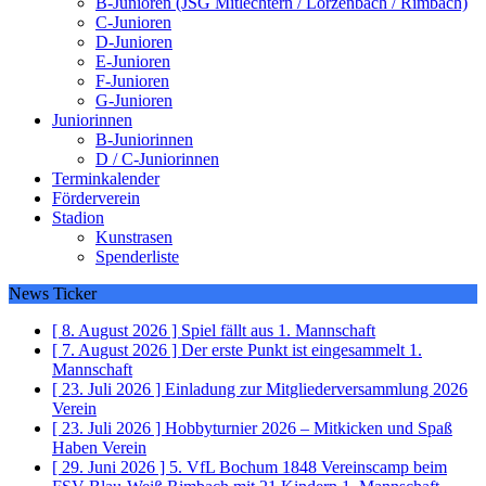
B-Junioren (JSG Mitlechtern / Lörzenbach / Rimbach)
C-Junioren
D-Junioren
E-Junioren
F-Junioren
G-Junioren
Juniorinnen
B-Juniorinnen
D / C-Juniorinnen
Terminkalender
Förderverein
Stadion
Kunstrasen
Spenderliste
News Ticker
[ 8. August 2026 ]
Spiel fällt aus
1. Mannschaft
[ 7. August 2026 ]
Der erste Punkt ist eingesammelt
1.
Mannschaft
[ 23. Juli 2026 ]
Einladung zur Mitgliederversammlung 2026
Verein
[ 23. Juli 2026 ]
Hobbyturnier 2026 – Mitkicken und Spaß
Haben
Verein
[ 29. Juni 2026 ]
5. VfL Bochum 1848 Vereinscamp beim