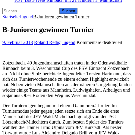
FSV Blau-Weiß Rimbach mit 21 Kindern
1. Mannschaft
Suchen
nach:
Startseite
Jugend
B-Junioren gewinnen Turnier
B-Junioren gewinnen Turnier
für
9. Februar 2018
Roland Rettig
Jugend
Kommentare deaktiviert
B-
Junior
gewin
Zotzenbach. 40 Jugendmannschaften traten in der Odenwaldhalle
Turnie
Rimbach beim 3. Weschnitztal-Cup des FSV Eintracht Zotzenbach
an. Nicht ohne Stolz berichtete Jugendleiter Torsten Hartmann, dass
sich das Turnierwochenende zu einem echten Highlight entwickelt
hat. Neben vielen Mannschaften aus der näheren Umgebung fanden
wieder einige Teams aus Mannheim, Ludwigshafen, Arheilgen und
sogar aus Ober-Roden den Weg ins Weschnitztal.
Der Turnierreigen begann mit einem D-Junioren-Turnier. Im
Turniermodus jeder gegen jeden setzte sich am Ende die erste
Mannschaft des JFV Wald-Michelbach gefolgt von der JSG
Lörzenbach/Mitlechtern durch. Zum besten Spieler des Turniers
wählten die Trainer Timo Ulpins vom JFV Bürstadt. Als bester
Torwart wurde Luis Alejandro Delgado Brill vom JFV Wald-