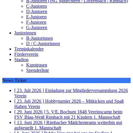
B-Junioren (JSG Mitlechtern / Lörzenbach / Rimbach)
C-Junioren
D-Junioren
E-Junioren
F-Junioren
G-Junioren
Juniorinnen
B-Juniorinnen
D / C-Juniorinnen
Terminkalender
Förderverein
Stadion
Kunstrasen
Spenderliste
News Ticker
[ 23. Juli 2026 ]
Einladung zur Mitgliederversammlung 2026
Verein
[ 23. Juli 2026 ]
Hobbyturnier 2026 – Mitkicken und Spaß
Haben
Verein
[ 29. Juni 2026 ]
5. VfL Bochum 1848 Vereinscamp beim
FSV Blau-Weiß Rimbach mit 21 Kindern
1. Mannschaft
[ 13. Juni 2026 ]
Rimbacher Mädchenteams weiterhin gut
aufgestellt
1. Mannschaft