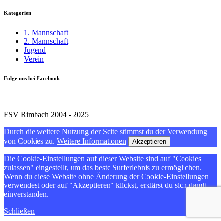
Kategorien
1. Mannschaft
2. Mannschaft
Jugend
Verein
Folge uns bei Facebook
FSV Rimbach 2004 - 2025
Durch die weitere Nutzung der Seite stimmst du der Verwendung
von Cookies zu.
Weitere Informationen
Akzeptieren
Die Cookie-Einstellungen auf dieser Website sind auf "Cookies
zulassen" eingestellt, um das beste Surferlebnis zu ermöglichen.
Wenn du diese Website ohne Änderung der Cookie-Einstellungen
verwendest oder auf "Akzeptieren" klickst, erklärst du sich damit
einverstanden.
Schließen