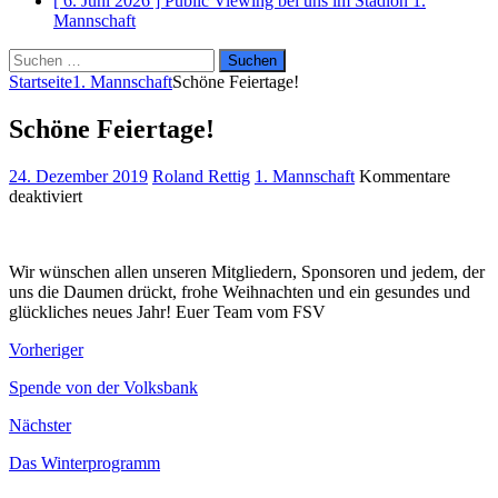
[ 6. Juni 2026 ]
Public Viewing bei uns im Stadion
1.
Mannschaft
Suchen
nach:
Startseite
1. Mannschaft
Schöne Feiertage!
Schöne Feiertage!
24. Dezember 2019
Roland Rettig
1. Mannschaft
Kommentare
für
deaktiviert
Schöne
Feiertage!
Wir wünschen allen unseren Mitgliedern, Sponsoren und jedem, der
uns die Daumen drückt, frohe Weihnachten und ein gesundes und
glückliches neues Jahr! Euer Team vom FSV
Vorheriger
Spende von der Volksbank
Nächster
Das Winterprogramm