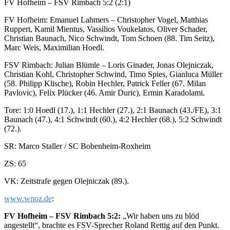
FV Hofheim – FSV Rimbach 5:2 (2:1)
FV Hofheim: Emanuel Lahmers – Christopher Vogel, Matthias
Ruppert, Kamil Mientus, Vassilios Voukelatos, Oliver Schader,
Christian Baunach, Nico Schwindt, Tom Schoen (88. Tim Seitz),
Marc Weis, Maximilian Hoedl.
FSV Rimbach: Julian Blümle – Loris Ginader, Jonas Olejniczak,
Christian Kohl, Christopher Schwind, Timo Spies, Gianluca Müller
(58. Philipp Klische), Robin Hechler, Patrick Feller (67. Milan
Pavlovic), Felix Plücker (46. Amir Duric), Ermin Karadolami.
Tore: 1:0 Hoedl (17.), 1:1 Hechler (27.), 2:1 Baunach (43./FE), 3:1
Baunach (47.), 4:1 Schwindt (60.), 4:2 Hechler (68.), 5:2 Schwindt
(72.).
SR: Marco Staller / SC Bobenheim-Roxheim
ZS: 65
VK: Zeitstrafe gegen Olejniczak (89.).
www.wnoz.de
:
FV Hofheim – FSV Rimbach 5:2:
„Wir haben uns zu blöd
angestellt“, brachte es FSV-Sprecher Roland Rettig auf den Punkt.