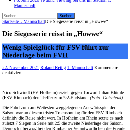
[ 6. Juni 2026 ]
Public Viewing bei uns im Stadion
1.
Mannschaft
Suchen
nach:
Startseite
1. Mannschaft
Die Siegesserie reisst in „Howwe“
Die Siegesserie reisst in „Howwe“
Wenig Spielglück für FSV führt zur
Niederlage beim FVH
22. November 2021
Roland Rettig
1. Mannschaft
Kommentare
für
deaktiviert
Die
Siegesserie
reisst
Nico Schwindt (FV Hofheim) erzielt gegen Torwart Julian Blümle
in
(FSV Rimbach) den Treffer zum 5:2-Endstand.
(Foto: Gutschalk)
„Howwe“
Die Fahrt zum am Weitesten weggelegenen Auswärtsspiel der
Saison war an diesem tristen Totensonntag für den FSV Rimbach
definitiv die Reise nicht wert. In Hofheim am Rhein setzte es nach
zuletzt 7 Siegen in Serie mit 2:5 die zweite Niederlage der Saison.
Dennoch überwog bei den Rimbacher Verantwortlichen die Freude