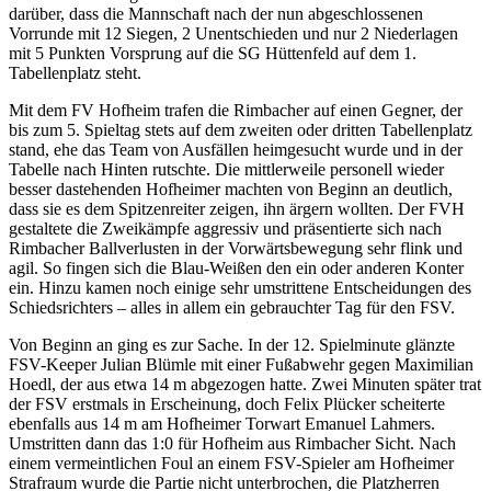
darüber, dass die Mannschaft nach der nun abgeschlossenen
Vorrunde mit 12 Siegen, 2 Unentschieden und nur 2 Niederlagen
mit 5 Punkten Vorsprung auf die SG Hüttenfeld auf dem 1.
Tabellenplatz steht.
Mit dem FV Hofheim trafen die Rimbacher auf einen Gegner, der
bis zum 5. Spieltag stets auf dem zweiten oder dritten Tabellenplatz
stand, ehe das Team von Ausfällen heimgesucht wurde und in der
Tabelle nach Hinten rutschte. Die mittlerweile personell wieder
besser dastehenden Hofheimer machten von Beginn an deutlich,
dass sie es dem Spitzenreiter zeigen, ihn ärgern wollten. Der FVH
gestaltete die Zweikämpfe aggressiv und präsentierte sich nach
Rimbacher Ballverlusten in der Vorwärtsbewegung sehr flink und
agil. So fingen sich die Blau-Weißen den ein oder anderen Konter
ein. Hinzu kamen noch einige sehr umstrittene Entscheidungen des
Schiedsrichters – alles in allem ein gebrauchter Tag für den FSV.
Von Beginn an ging es zur Sache. In der 12. Spielminute glänzte
FSV-Keeper Julian Blümle mit einer Fußabwehr gegen Maximilian
Hoedl, der aus etwa 14 m abgezogen hatte. Zwei Minuten später trat
der FSV erstmals in Erscheinung, doch Felix Plücker scheiterte
ebenfalls aus 14 m am Hofheimer Torwart Emanuel Lahmers.
Umstritten dann das 1:0 für Hofheim aus Rimbacher Sicht. Nach
einem vermeintlichen Foul an einem FSV-Spieler am Hofheimer
Strafraum wurde die Partie nicht unterbrochen, die Platzherren