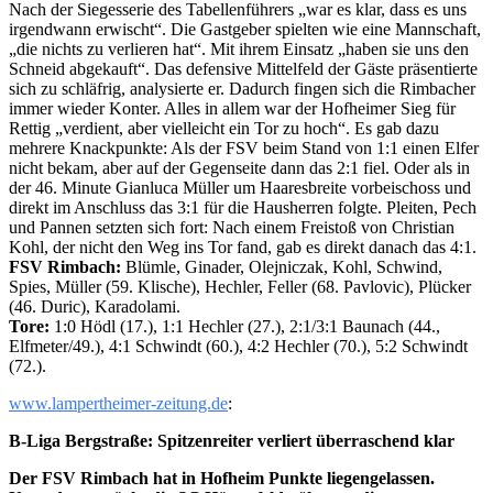
Nach der Siegesserie des Tabellenführers „war es klar, dass es uns
irgendwann erwischt“. Die Gastgeber spielten wie eine Mannschaft,
„die nichts zu verlieren hat“. Mit ihrem Einsatz „haben sie uns den
Schneid abgekauft“. Das defensive Mittelfeld der Gäste präsentierte
sich zu schläfrig, analysierte er. Dadurch fingen sich die Rimbacher
immer wieder Konter. Alles in allem war der Hofheimer Sieg für
Rettig „verdient, aber vielleicht ein Tor zu hoch“. Es gab dazu
mehrere Knackpunkte: Als der FSV beim Stand von 1:1 einen Elfer
nicht bekam, aber auf der Gegenseite dann das 2:1 fiel. Oder als in
der 46. Minute Gianluca Müller um Haaresbreite vorbeischoss und
direkt im Anschluss das 3:1 für die Hausherren folgte. Pleiten, Pech
und Pannen setzten sich fort: Nach einem Freistoß von Christian
Kohl, der nicht den Weg ins Tor fand, gab es direkt danach das 4:1.
FSV Rimbach:
Blümle, Ginader, Olejniczak, Kohl, Schwind,
Spies, Müller (59. Klische), Hechler, Feller (68. Pavlovic), Plücker
(46. Duric), Karadolami.
Tore:
1:0 Hödl (17.), 1:1 Hechler (27.), 2:1/3:1 Baunach (44.,
Elfmeter/49.), 4:1 Schwindt (60.), 4:2 Hechler (70.), 5:2 Schwindt
(72.).
www.lampertheimer-zeitung.de
:
B-Liga Bergstraße: Spitzenreiter verliert überraschend klar
Der FSV Rimbach hat in Hofheim Punkte liegengelassen.