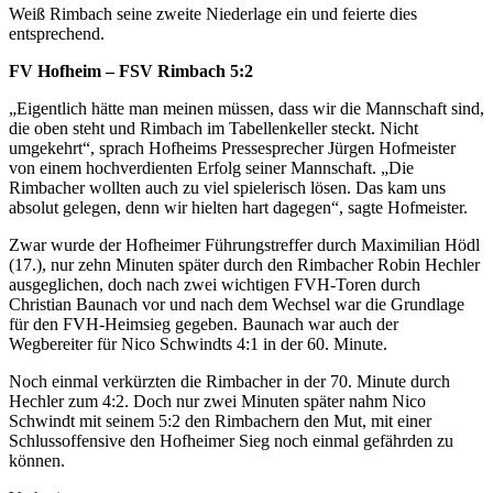
Weiß Rimbach seine zweite Niederlage ein und feierte dies
entsprechend.
FV Hofheim – FSV Rimbach 5:2
„Eigentlich hätte man meinen müssen, dass wir die Mannschaft sind,
die oben steht und Rimbach im Tabellenkeller steckt. Nicht
umgekehrt“, sprach Hofheims Pressesprecher Jürgen Hofmeister
von einem hochverdienten Erfolg seiner Mannschaft. „Die
Rimbacher wollten auch zu viel spielerisch lösen. Das kam uns
absolut gelegen, denn wir hielten hart dagegen“, sagte Hofmeister.
Zwar wurde der Hofheimer Führungstreffer durch Maximilian Hödl
(17.), nur zehn Minuten später durch den Rimbacher Robin Hechler
ausgeglichen, doch nach zwei wichtigen FVH-Toren durch
Christian Baunach vor und nach dem Wechsel war die Grundlage
für den FVH-Heimsieg gegeben. Baunach war auch der
Wegbereiter für Nico Schwindts 4:1 in der 60. Minute.
Noch einmal verkürzten die Rimbacher in der 70. Minute durch
Hechler zum 4:2. Doch nur zwei Minuten später nahm Nico
Schwindt mit seinem 5:2 den Rimbachern den Mut, mit einer
Schlussoffensive den Hofheimer Sieg noch einmal gefährden zu
können.