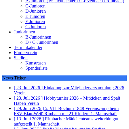
B-Junioren (JSG Mitlechtern / Lörzenbach / Rimbach)
C-Junioren
D-Junioren
E-Junioren
F-Junioren
G-Junioren
Juniorinnen
B-Juniorinnen
D / C-Juniorinnen
Terminkalender
Förderverein
Stadion
Kunstrasen
Spenderliste
News Ticker
[ 23. Juli 2026 ]
Einladung zur Mitgliederversammlung 2026
Verein
[ 23. Juli 2026 ]
Hobbyturnier 2026 – Mitkicken und Spaß
Haben
Verein
[ 29. Juni 2026 ]
5. VfL Bochum 1848 Vereinscamp beim
FSV Blau-Weiß Rimbach mit 21 Kindern
1. Mannschaft
[ 13. Juni 2026 ]
Rimbacher Mädchenteams weiterhin gut
aufgestellt
1. Mannschaft