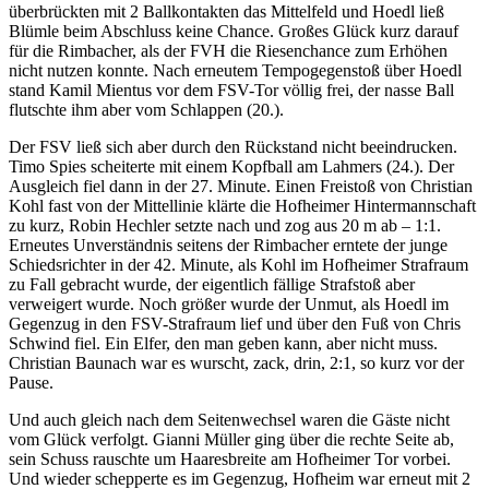
überbrückten mit 2 Ballkontakten das Mittelfeld und Hoedl ließ
Blümle beim Abschluss keine Chance. Großes Glück kurz darauf
für die Rimbacher, als der FVH die Riesenchance zum Erhöhen
nicht nutzen konnte. Nach erneutem Tempogegenstoß über Hoedl
stand Kamil Mientus vor dem FSV-Tor völlig frei, der nasse Ball
flutschte ihm aber vom Schlappen (20.).
Der FSV ließ sich aber durch den Rückstand nicht beeindrucken.
Timo Spies scheiterte mit einem Kopfball am Lahmers (24.). Der
Ausgleich fiel dann in der 27. Minute. Einen Freistoß von Christian
Kohl fast von der Mittellinie klärte die Hofheimer Hintermannschaft
zu kurz, Robin Hechler setzte nach und zog aus 20 m ab – 1:1.
Erneutes Unverständnis seitens der Rimbacher erntete der junge
Schiedsrichter in der 42. Minute, als Kohl im Hofheimer Strafraum
zu Fall gebracht wurde, der eigentlich fällige Strafstoß aber
verweigert wurde. Noch größer wurde der Unmut, als Hoedl im
Gegenzug in den FSV-Strafraum lief und über den Fuß von Chris
Schwind fiel. Ein Elfer, den man geben kann, aber nicht muss.
Christian Baunach war es wurscht, zack, drin, 2:1, so kurz vor der
Pause.
Und auch gleich nach dem Seitenwechsel waren die Gäste nicht
vom Glück verfolgt. Gianni Müller ging über die rechte Seite ab,
sein Schuss rauschte um Haaresbreite am Hofheimer Tor vorbei.
Und wieder schepperte es im Gegenzug, Hofheim war erneut mit 2