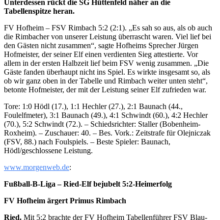
Unterdessen rückt die SG Hüttenfeld näher an die
Tabellenspitze heran.
FV Hofheim – FSV Rimbach 5:2 (2:1). „Es sah so aus, als ob auch
die Rimbacher von unserer Leistung überrascht waren. Viel lief bei
den Gästen nicht zusammen“, sagte Hofheims Sprecher Jürgen
Hofmeister, der seiner Elf einen verdienten Sieg attestierte. Vor
allem in der ersten Halbzeit lief beim FSV wenig zusammen. „Die
Gäste fanden überhaupt nicht ins Spiel. Es wirkte insgesamt so, als
ob wir ganz oben in der Tabelle und Rimbach weiter unten steht“,
betonte Hofmeister, der mit der Leistung seiner Elf zufrieden war.
Tore: 1:0 Hödl (17.), 1:1 Hechler (27.), 2:1 Baunach (44.,
Foulelfmeter), 3:1 Baunach (49.), 4:1 Schwindt (60.), 4:2 Hechler
(70.), 5:2 Schwindt (72.). – Schiedsrichter: Staller (Bobenheim-
Roxheim). – Zuschauer: 40. – Bes. Vork.: Zeitstrafe für Olejniczak
(FSV, 88.) nach Foulspiels. – Beste Spieler: Baunach,
Hödl/geschlossene Leistung.
www.morgenweb.de
:
Fußball-B-Liga – Ried-Elf bejubelt 5:2-Heimerfolg
FV Hofheim ärgert Primus Rimbach
Ried.
Mit 5:2 brachte der FV Hofheim Tabellenführer FSV Blau-