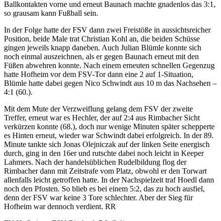
Ballkontakten vorne und erneut Baunach machte gnadenlos das 3:1,
so grausam kann Fußball sein.
In der Folge hatte der FSV dann zwei Freistöße in aussichtsreicher
Position, beide Male trat Christian Kohl an, die beiden Schüsse
gingen jeweils knapp daneben. Auch Julian Blümle konnte sich
noch einmal auszeichnen, als er gegen Baunach erneut mit den
Füßen abwehren konnte. Nach einem erneuten schnellen Gegenzug
hatte Hofheim vor dem FSV-Tor dann eine 2 auf 1-Situation,
Blümle hatte dabei gegen Nico Schwindt aus 10 m das Nachsehen –
4:1 (60.).
Mit dem Mute der Verzweiflung gelang dem FSV der zweite
Treffer, erneut war es Hechler, der auf 2:4 aus Rimbacher Sicht
verkürzen konnte (68.), doch nur wenige Minuten später schepperte
es Hinten erneut, wieder war Schwindt dabei erfolgreich. In der 89.
Minute tankte sich Jonas Olejniczak auf der linken Seite energisch
durch, ging in den 16er und rutschte dabei noch leicht in Keeper
Lahmers. Nach der handelsüblichen Rudelbildung flog der
Rimbacher dann mit Zeitstrafe vom Platz, obwohl er den Torwart
allenfalls leicht getroffen hatte. In der Nachspielzeit traf Hoedl dann
noch den Pfosten. So blieb es bei einem 5:2, das zu hoch ausfiel,
denn der FSV war keine 3 Tore schlechter. Aber der Sieg für
Hofheim war dennoch verdient. RR