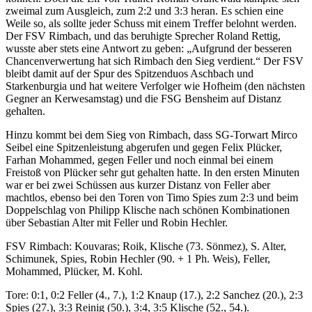
zweimal zum Ausgleich, zum 2:2 und 3:3 heran. Es schien eine
Weile so, als sollte jeder Schuss mit einem Treffer belohnt werden.
Der FSV Rimbach, und das beruhigte Sprecher Roland Rettig,
wusste aber stets eine Antwort zu geben: „Aufgrund der besseren
Chancenverwertung hat sich Rimbach den Sieg verdient.“ Der FSV
bleibt damit auf der Spur des Spitzenduos Aschbach und
Starkenburgia und hat weitere Verfolger wie Hofheim (den nächsten
Gegner an Kerwesamstag) und die FSG Bensheim auf Distanz
gehalten.
Hinzu kommt bei dem Sieg von Rimbach, dass SG-Torwart Mirco
Seibel eine Spitzenleistung abgerufen und gegen Felix Plücker,
Farhan Mohammed, gegen Feller und noch einmal bei einem
Freistoß von Plücker sehr gut gehalten hatte. In den ersten Minuten
war er bei zwei Schüssen aus kurzer Distanz von Feller aber
machtlos, ebenso bei den Toren von Timo Spies zum 2:3 und beim
Doppelschlag von Philipp Klische nach schönen Kombinationen
über Sebastian Alter mit Feller und Robin Hechler.
FSV Rimbach: Kouvaras; Roik, Klische (73. Sönmez), S. Alter,
Schimunek, Spies, Robin Hechler (90. + 1 Ph. Weis), Feller,
Mohammed, Plücker, M. Kohl.
Tore: 0:1, 0:2 Feller (4., 7.), 1:2 Knaup (17.), 2:2 Sanchez (20.), 2:3
Spies (27.), 3:3 Reinig (50.), 3:4, 3:5 Klische (52., 54.).