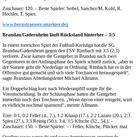
Zuschauer: 120. – Beste Spieler: Seibel, Sanchez/M. Kohl, R.
Hechler, T. Spies.
www.bergstraesser-anzeiger.de
:
Brandau/Gadernheim läuft Rückstand hinterher – 3:5
In einem torreichen Spiel der Fußball-Kreisliga hat die SG
Brandau/Gadernheim gegen den FSV Rimbach mit 3:5 (2:3)
verloren. Zwar kamen die Gastgeber in Brandau nach zwei
Gegentoren in der Anfangsphase des Spiels schnell zurück, „aber in
der Summe geht die Niederlage in Ordnung. Rimbach hat es in der
Offensive gut gemacht und sich viele Torchancen herausgespielt“,
sagte Brandaus Abteilungsleiter Michael Allmann.
Ein Doppelschlag kurz nach Wiederanpfiff sorgte für die
Vorentscheidung. In der Schlussphase hatten die Gastgeber
immerhin noch drei Torchancen. „Wenn davon einer reingeht, wird
es vielleicht nochmal spannend“, meinte Allmann.
Tore: 0:1, 0:2 Feller (4., 7.), 1:2 Knaup (17.), 2:2 Lazaro (20.), 2:3
Spies (27.), 3:3 Reinig (50.), 3:4, 3:5 Klische (52., 54.). –
Zuschauer: 150. – Beste Spieler: – / Feller, Klische, Plücker. maz
Quellen: www.wnoz.de und www.bergstraesser-anzeiger.de