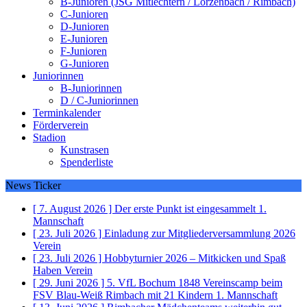
B-Junioren (JSG Mitlechtern / Lörzenbach / Rimbach)
C-Junioren
D-Junioren
E-Junioren
F-Junioren
G-Junioren
Juniorinnen
B-Juniorinnen
D / C-Juniorinnen
Terminkalender
Förderverein
Stadion
Kunstrasen
Spenderliste
News Ticker
[ 7. August 2026 ]
Der erste Punkt ist eingesammelt
1.
Mannschaft
[ 23. Juli 2026 ]
Einladung zur Mitgliederversammlung 2026
Verein
[ 23. Juli 2026 ]
Hobbyturnier 2026 – Mitkicken und Spaß
Haben
Verein
[ 29. Juni 2026 ]
5. VfL Bochum 1848 Vereinscamp beim
FSV Blau-Weiß Rimbach mit 21 Kindern
1. Mannschaft