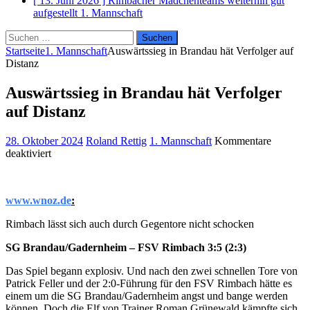
[ 13. Juni 2026 ]
Rimbacher Mädchenteams weiterhin gut
aufgestellt
1. Mannschaft
Suchen
nach:
Startseite
1. Mannschaft
Auswärtssieg in Brandau hät Verfolger auf
Distanz
Auswärtssieg in Brandau hät Verfolger
auf Distanz
28. Oktober 2024
Roland Rettig
1. Mannschaft
Kommentare
für
deaktiviert
Auswärtssieg
in
Brandau
www.wnoz.de
:
hät
Verfolger
Rimbach lässt sich auch durch Gegentore nicht schocken
auf
Distanz
SG Brandau/Gadernheim – FSV Rimbach 3:5 (2:3)
Das Spiel begann explosiv. Und nach den zwei schnellen Tore von
Patrick Feller und der 2:0-Führung für den FSV Rimbach hätte es
einem um die SG Brandau/Gadernheim angst und bange werden
können. Doch die Elf von Trainer Roman Grünewald kämpfte sich