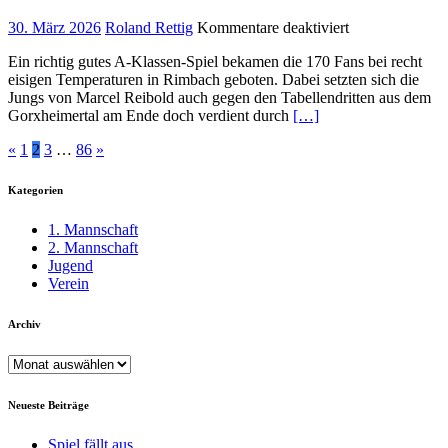
für
30. März 2026
Roland Rettig
Kommentare deaktiviert
Blau-
Ein richtig gutes A-Klassen-Spiel bekamen die 170 Fans bei recht
Weiße
eisigen Temperaturen in Rimbach geboten. Dabei setzten sich die
schlagen
Jungs von Marcel Reibold auch gegen den Tabellendritten aus dem
auch
Gorxheimertal am Ende doch verdient durch
[…]
die
TG
Seitennummerierung
«
1
2
3
…
86
»
Trösel
der
Kategorien
Beiträge
1. Mannschaft
2. Mannschaft
Jugend
Verein
Archiv
Archiv
Neueste Beiträge
Spiel fällt aus