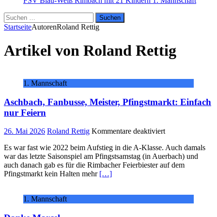
FSV Blau-Weiß Rimbach mit 21 Kindern
1. Mannschaft
Suchen
nach:
Startseite
Autoren
Roland Rettig
Artikel von
Roland Rettig
1. Mannschaft
Aschbach, Fanbusse, Meister, Pfingstmarkt: Einfach
nur Feiern
für
26. Mai 2026
Roland Rettig
Kommentare deaktiviert
Aschbach,
Es war fast wie 2022 beim Aufstieg in die A-Klasse. Auch damals
Fanbusse,
war das letzte Saisonspiel am Pfingstsamstag (in Auerbach) und
Meister,
auch danach gab es für die Rimbacher Feierbiester auf dem
Pfingstmarkt:
Pfingstmarkt kein Halten mehr
[…]
Einfach
nur
Feiern
1. Mannschaft