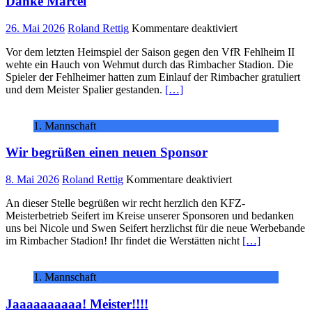
Danke Marcel
für
26. Mai 2026
Roland Rettig
Kommentare deaktiviert
Danke
Vor dem letzten Heimspiel der Saison gegen den VfR Fehlheim II
Marcel
wehte ein Hauch von Wehmut durch das Rimbacher Stadion. Die
Spieler der Fehlheimer hatten zum Einlauf der Rimbacher gratuliert
und dem Meister Spalier gestanden.
[…]
1. Mannschaft
Wir begrüßen einen neuen Sponsor
für
8. Mai 2026
Roland Rettig
Kommentare deaktiviert
Wir
An dieser Stelle begrüßen wir recht herzlich den KFZ-
begrüßen
Meisterbetrieb Seifert im Kreise unserer Sponsoren und bedanken
einen
uns bei Nicole und Swen Seifert herzlichst für die neue Werbebande
neuen
im Rimbacher Stadion! Ihr findet die Werstätten nicht
[…]
Sponsor
1. Mannschaft
Jaaaaaaaaaa! Meister!!!!