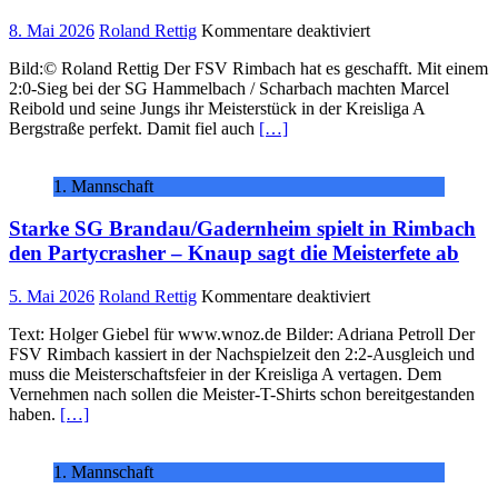
für
8. Mai 2026
Roland Rettig
Kommentare deaktiviert
Jaaaaaaaaaa!
Bild:© Roland Rettig Der FSV Rimbach hat es geschafft. Mit einem
Meister!!!!
2:0-Sieg bei der SG Hammelbach / Scharbach machten Marcel
Reibold und seine Jungs ihr Meisterstück in der Kreisliga A
Bergstraße perfekt. Damit fiel auch
[…]
1. Mannschaft
Starke SG Brandau/Gadernheim spielt in Rimbach
den Partycrasher – Knaup sagt die Meisterfete ab
für
5. Mai 2026
Roland Rettig
Kommentare deaktiviert
Starke
Text: Holger Giebel für www.wnoz.de Bilder: Adriana Petroll Der
SG
FSV Rimbach kassiert in der Nachspielzeit den 2:2-Ausgleich und
Brandau/Gadernh
muss die Meisterschaftsfeier in der Kreisliga A vertagen. Dem
spielt
Vernehmen nach sollen die Meister-T-Shirts schon bereitgestanden
in
haben.
[…]
Rimbach
den
Partycrasher
1. Mannschaft
–
Knaup