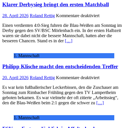
Klarer Derbysieg bringt den ersten Matchball
sagt
die
Meisterfete
für
28. April 2026
Roland Rettig
Kommentare deaktiviert
ab
Klarer
Einen verdienten 4:0-Sieg fuhren die Blau-Weißen am Sonntag im
Derbysieg
Derby gegen den SV/BSC Mörlenbach ein. In der ersten Halbzeit
bringt
waren sie dabei nicht die bessere Mannschaft, hatten aber die
den
besseren Chancen. Stand es in der
[…]
ersten
Matchball
1. Mannschaft
Philipp Klische macht den entscheidenden Treffer
für
20. April 2026
Roland Rettig
Kommentare deaktiviert
Philipp
Es war kein fußballerischer Leckerbissen, den die Zuschauer am
Klische
Sonntag zum Rimbacher Frühling gegen den TV Lampertheim
macht
geboten bekamen. Es war vielmehr der oft zitierte „Arbeitssieg“,
den
den die Blau-Weißen beim 2:1 gegen die schwer zu
[…]
entscheidenden
Treffer
1. Mannschaft