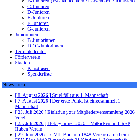
B-Junioren (JSG Mitlechtern / Lörzenbach / Rimbach)
C-Junioren
D-Junioren
E-Junioren
F-Junioren
G-Junioren
Juniorinnen
B-Juniorinnen
D / C-Juniorinnen
Terminkalender
Förderverein
Stadion
Kunstrasen
Spenderliste
News Ticker
[ 8. August 2026 ]
Spiel fällt aus
1. Mannschaft
[ 7. August 2026 ]
Der erste Punkt ist eingesammelt
1.
Mannschaft
[ 23. Juli 2026 ]
Einladung zur Mitgliederversammlung 2026
Verein
[ 23. Juli 2026 ]
Hobbyturnier 2026 – Mitkicken und Spaß
Haben
Verein
[ 29. Juni 2026 ]
5. VfL Bochum 1848 Vereinscamp beim