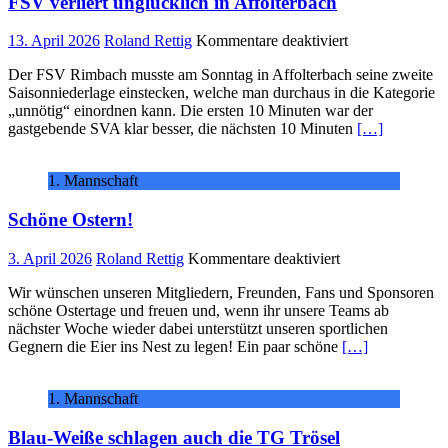
FSV verliert unglücklich in Affolterbach
für
13. April 2026
Roland Rettig
Kommentare deaktiviert
FSV
Der FSV Rimbach musste am Sonntag in Affolterbach seine zweite
verliert
Saisonniederlage einstecken, welche man durchaus in die Kategorie
unglücklich
„unnötig“ einordnen kann. Die ersten 10 Minuten war der
in
gastgebende SVA klar besser, die nächsten 10 Minuten
[…]
Affolterbach
1. Mannschaft
Schöne Ostern!
für
3. April 2026
Roland Rettig
Kommentare deaktiviert
Schöne
Wir wünschen unseren Mitgliedern, Freunden, Fans und Sponsoren
Ostern!
schöne Ostertage und freuen und, wenn ihr unsere Teams ab
nächster Woche wieder dabei unterstützt unseren sportlichen
Gegnern die Eier ins Nest zu legen! Ein paar schöne
[…]
1. Mannschaft
Blau-Weiße schlagen auch die TG Trösel