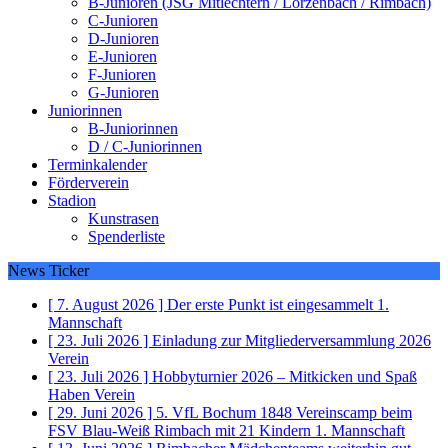
B-Junioren (JSG Mitlechtern / Lörzenbach / Rimbach)
C-Junioren
D-Junioren
E-Junioren
F-Junioren
G-Junioren
Juniorinnen
B-Juniorinnen
D / C-Juniorinnen
Terminkalender
Förderverein
Stadion
Kunstrasen
Spenderliste
News Ticker
[ 7. August 2026 ]
Der erste Punkt ist eingesammelt
1.
Mannschaft
[ 23. Juli 2026 ]
Einladung zur Mitgliederversammlung 2026
Verein
[ 23. Juli 2026 ]
Hobbyturnier 2026 – Mitkicken und Spaß
Haben
Verein
[ 29. Juni 2026 ]
5. VfL Bochum 1848 Vereinscamp beim
FSV Blau-Weiß Rimbach mit 21 Kindern
1. Mannschaft