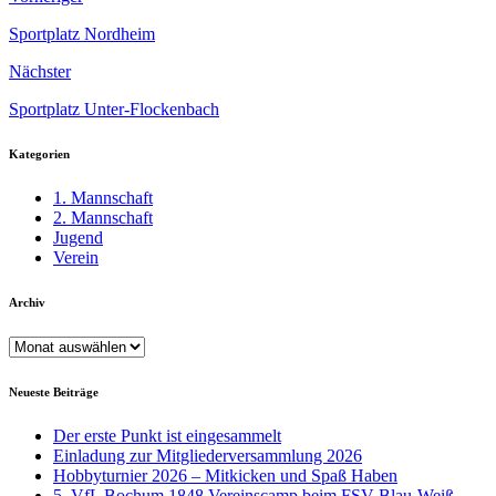
Sportplatz Nordheim
Nächster
Sportplatz Unter-Flockenbach
Kategorien
1. Mannschaft
2. Mannschaft
Jugend
Verein
Archiv
Archiv
Neueste Beiträge
Der erste Punkt ist eingesammelt
Einladung zur Mitgliederversammlung 2026
Hobbyturnier 2026 – Mitkicken und Spaß Haben
5. VfL Bochum 1848 Vereinscamp beim FSV Blau-Weiß