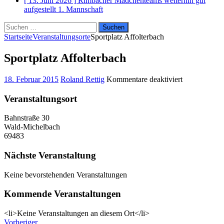
[ 13. Juni 2026 ]
Rimbacher Mädchenteams weiterhin gut
aufgestellt
1. Mannschaft
Suchen
nach:
Startseite
Veranstaltungsorte
Sportplatz Affolterbach
Sportplatz Affolterbach
für
18. Februar 2015
Roland Rettig
Kommentare deaktiviert
Sportplatz
Affolterbach
Veranstaltungsort
Bahnstraße 30
Wald-Michelbach
69483
Nächste Veranstaltung
Keine bevorstehenden Veranstaltungen
Kommende Veranstaltungen
<li>Keine Veranstaltungen an diesem Ort</li>
Vorheriger