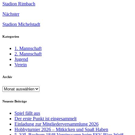
Stadion Rimbach
Nächster
Stadion Michelstadt
Kategorien
1. Mannschaft
2. Mannschaft
Jugend
Verein
Archiv
Archiv
Neueste Beiträge
Spiel fällt aus
Der erste Punkt ist eingesammelt
Einladung zur Mitgliederversammlung 2026
Hobbyturnier 2026 – Mitkicken und Spaß Haben
5. VfL Bochum 1848 Vereinscamp beim FSV Blau-Weiß