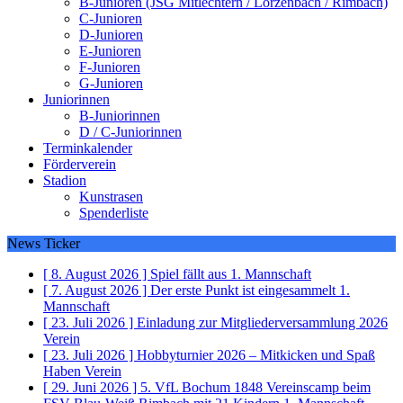
B-Junioren (JSG Mitlechtern / Lörzenbach / Rimbach)
C-Junioren
D-Junioren
E-Junioren
F-Junioren
G-Junioren
Juniorinnen
B-Juniorinnen
D / C-Juniorinnen
Terminkalender
Förderverein
Stadion
Kunstrasen
Spenderliste
News Ticker
[ 8. August 2026 ]
Spiel fällt aus
1. Mannschaft
[ 7. August 2026 ]
Der erste Punkt ist eingesammelt
1.
Mannschaft
[ 23. Juli 2026 ]
Einladung zur Mitgliederversammlung 2026
Verein
[ 23. Juli 2026 ]
Hobbyturnier 2026 – Mitkicken und Spaß
Haben
Verein
[ 29. Juni 2026 ]
5. VfL Bochum 1848 Vereinscamp beim