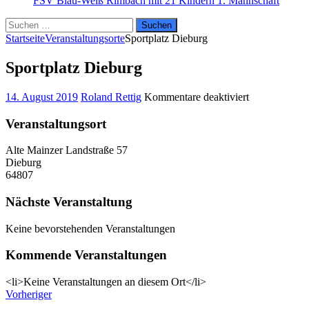
FSV Blau-Weiß Rimbach mit 21 Kindern
1. Mannschaft
Suchen
nach:
Startseite
Veranstaltungsorte
Sportplatz Dieburg
Sportplatz Dieburg
für
14. August 2019
Roland Rettig
Kommentare deaktiviert
Sportplatz
Dieburg
Veranstaltungsort
Alte Mainzer Landstraße 57
Dieburg
64807
Nächste Veranstaltung
Keine bevorstehenden Veranstaltungen
Kommende Veranstaltungen
<li>Keine Veranstaltungen an diesem Ort</li>
Vorheriger