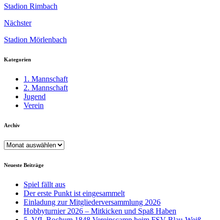
Stadion Rimbach
Nächster
Stadion Mörlenbach
Kategorien
1. Mannschaft
2. Mannschaft
Jugend
Verein
Archiv
Archiv
Neueste Beiträge
Spiel fällt aus
Der erste Punkt ist eingesammelt
Einladung zur Mitgliederversammlung 2026
Hobbyturnier 2026 – Mitkicken und Spaß Haben
5. VfL Bochum 1848 Vereinscamp beim FSV Blau-Weiß