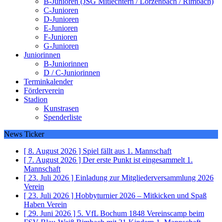
B-Junioren (JSG Mitlechtern / Lörzenbach / Rimbach)
C-Junioren
D-Junioren
E-Junioren
F-Junioren
G-Junioren
Juniorinnen
B-Juniorinnen
D / C-Juniorinnen
Terminkalender
Förderverein
Stadion
Kunstrasen
Spenderliste
News Ticker
[ 8. August 2026 ]
Spiel fällt aus
1. Mannschaft
[ 7. August 2026 ]
Der erste Punkt ist eingesammelt
1.
Mannschaft
[ 23. Juli 2026 ]
Einladung zur Mitgliederversammlung 2026
Verein
[ 23. Juli 2026 ]
Hobbyturnier 2026 – Mitkicken und Spaß
Haben
Verein
[ 29. Juni 2026 ]
5. VfL Bochum 1848 Vereinscamp beim