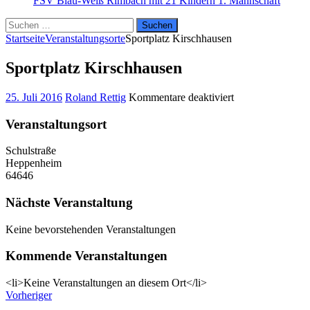
FSV Blau-Weiß Rimbach mit 21 Kindern
1. Mannschaft
Suchen
nach:
Startseite
Veranstaltungsorte
Sportplatz Kirschhausen
Sportplatz Kirschhausen
für
25. Juli 2016
Roland Rettig
Kommentare deaktiviert
Sportplatz
Kirschhausen
Veranstaltungsort
Schulstraße
Heppenheim
64646
Nächste Veranstaltung
Keine bevorstehenden Veranstaltungen
Kommende Veranstaltungen
<li>Keine Veranstaltungen an diesem Ort</li>
Vorheriger