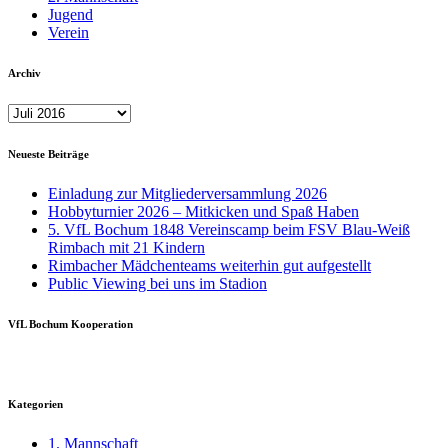
Jugend
Verein
Archiv
Archiv
Neueste Beiträge
Einladung zur Mitgliederversammlung 2026
Hobbyturnier 2026 – Mitkicken und Spaß Haben
5. VfL Bochum 1848 Vereinscamp beim FSV Blau-Weiß
Rimbach mit 21 Kindern
Rimbacher Mädchenteams weiterhin gut aufgestellt
Public Viewing bei uns im Stadion
VfL Bochum Kooperation
Kategorien
1. Mannschaft