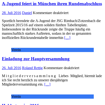
A-Jugend feiert in München ihren Rundenabschluss
für
28. Juli 2016
Daniel
Kommentare deaktiviert
A-
Sportlich beendete die A-Jugend der JSG Rimbach/Zotzenbach die
Jugend
Spielzeit 2015/16 auf einem soliden fünften Tabellenplatz.
feiert
Insbesondere in der Rückrunde zeigte die Truppe häufig ein
in
mannschaftlich starkes Auftreten, sodass in der so genannten
München
inoffiziellen Rückrundentabelle immerhin
[…]
ihren
Rundenabschluss
Verein
Einladung zur Hauptversammlung
für
26. Juli 2016
Roland Rettig
Kommentare deaktiviert
Einladung
M i t g l i e d e r v e r s a m m l u n g Liebes Mitglied, hiermit lade
zur
ich Sie recht herzlich zu unserer diesjährigen
Hauptversammlu
Mitgliederversammlung ein.
[…]
Verein