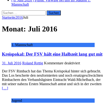
[ 6. Juni 2026 ]
Public Viewing bei uns im Stadion
1.
Mannschaft
Suchen
nach:
Startseite
2016
Juli
Monat:
Juli 2016
1. Mannschaft
Kreispokal: Der FSV hält eine Halbzeit lang gut mit
für
31. Juli 2016
Roland Rettig
Kommentare deaktiviert
Kreispokal:
Der FSV Rimbach hat das Thema Kreispokal hinter sich gebracht.
Der
Das Los bescherte den neuformierten und noch ersatzgeschwächten
FSV
Rimbachern den Verbandsligisten Eintracht Wald-Michelbach, der
hält
mit seiner nahezu Ersten Mannschaft antrat und sich in der zweiten
eine
[…]
Halbzeit
lang
gut
Jugend
mit