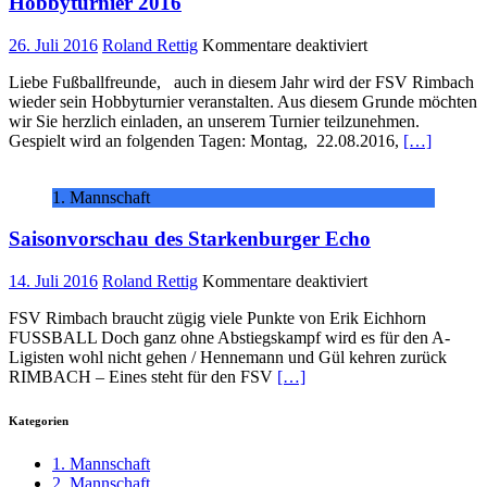
Hobbyturnier 2016
für
26. Juli 2016
Roland Rettig
Kommentare deaktiviert
Hobbyturnier
Liebe Fußballfreunde, auch in diesem Jahr wird der FSV Rimbach
2016
wieder sein Hobbyturnier veranstalten. Aus diesem Grunde möchten
wir Sie herzlich einladen, an unserem Turnier teilzunehmen.
Gespielt wird an folgenden Tagen: Montag, 22.08.2016,
[…]
1. Mannschaft
Saisonvorschau des Starkenburger Echo
für
14. Juli 2016
Roland Rettig
Kommentare deaktiviert
Saisonvorschau
FSV Rimbach braucht zügig viele Punkte von Erik Eichhorn
des
FUSSBALL Doch ganz ohne Abstiegskampf wird es für den A-
Starkenburger
Ligisten wohl nicht gehen / Hennemann und Gül kehren zurück
Echo
RIMBACH – Eines steht für den FSV
[…]
Kategorien
1. Mannschaft
2. Mannschaft