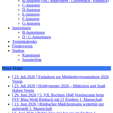
B-Junioren (JSG Mitlechtern / Lörzenbach / Rimbach)
C-Junioren
D-Junioren
E-Junioren
F-Junioren
G-Junioren
Juniorinnen
B-Juniorinnen
D / C-Juniorinnen
Terminkalender
Förderverein
Stadion
Kunstrasen
Spenderliste
News Ticker
[ 23. Juli 2026 ]
Einladung zur Mitgliederversammlung 2026
Verein
[ 23. Juli 2026 ]
Hobbyturnier 2026 – Mitkicken und Spaß
Haben
Verein
[ 29. Juni 2026 ]
5. VfL Bochum 1848 Vereinscamp beim
FSV Blau-Weiß Rimbach mit 21 Kindern
1. Mannschaft
[ 13. Juni 2026 ]
Rimbacher Mädchenteams weiterhin gut
aufgestellt
1. Mannschaft