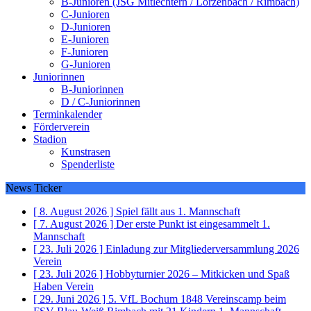
B-Junioren (JSG Mitlechtern / Lörzenbach / Rimbach)
C-Junioren
D-Junioren
E-Junioren
F-Junioren
G-Junioren
Juniorinnen
B-Juniorinnen
D / C-Juniorinnen
Terminkalender
Förderverein
Stadion
Kunstrasen
Spenderliste
News Ticker
[ 8. August 2026 ]
Spiel fällt aus
1. Mannschaft
[ 7. August 2026 ]
Der erste Punkt ist eingesammelt
1.
Mannschaft
[ 23. Juli 2026 ]
Einladung zur Mitgliederversammlung 2026
Verein
[ 23. Juli 2026 ]
Hobbyturnier 2026 – Mitkicken und Spaß
Haben
Verein
[ 29. Juni 2026 ]
5. VfL Bochum 1848 Vereinscamp beim