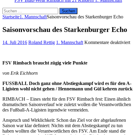
FSV Blau-Weiß Rimbach mit 21 Kindern
1. Mannschaft
Suchen
nach:
Startseite
1. Mannschaft
Saisonvorschau des Starkenburger Echo
Saisonvorschau des Starkenburger Echo
fü
14. Juli 2016
Roland Rettig
1. Mannschaft
Kommentare deaktiviert
Sa
de
St
FSV Rimbach braucht zügig viele Punkte
Ec
von Erik Eichhorn
FUSSBALL Doch ganz ohne Abstiegskampf wird es für den A-
Ligisten wohl nicht gehen / Hennemann und Gül kehren zurück
RIMBACH – Eines steht für den FSV Rimbach fest: Einen ähnlich
dramatischen Saisonverlauf wie zuletzt wollen die Verantwortlichen
des Fußball-A-Ligisten irgendwie vermeiden.
Anspruch und Wirklichkeit: Schon das Ziel vor der abgelaufenen
Saison war klar definiert: Nichts mit dem Abstiegskampf zu tun
haben wollten die Verantwortlichen des FSV. Am Ende stand die