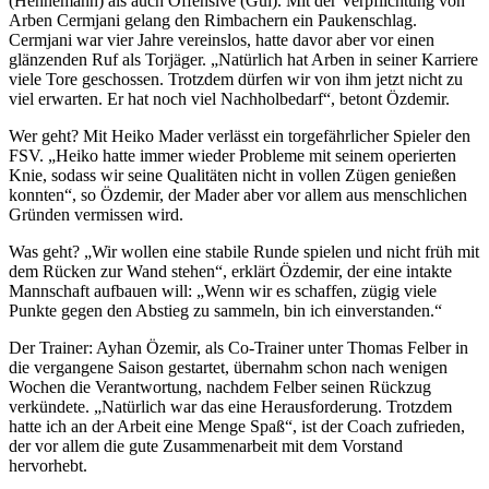
(Hennemann) als auch Offensive (Gül). Mit der Verpflichtung von
Arben Cermjani gelang den Rimbachern ein Paukenschlag.
Cermjani war vier Jahre vereinslos, hatte davor aber vor einen
glänzenden Ruf als Torjäger. „Natürlich hat Arben in seiner Karriere
viele Tore geschossen. Trotzdem dürfen wir von ihm jetzt nicht zu
viel erwarten. Er hat noch viel Nachholbedarf“, betont Özdemir.
Wer geht? Mit Heiko Mader verlässt ein torgefährlicher Spieler den
FSV. „Heiko hatte immer wieder Probleme mit seinem operierten
Knie, sodass wir seine Qualitäten nicht in vollen Zügen genießen
konnten“, so Özdemir, der Mader aber vor allem aus menschlichen
Gründen vermissen wird.
Was geht? „Wir wollen eine stabile Runde spielen und nicht früh mit
dem Rücken zur Wand stehen“, erklärt Özdemir, der eine intakte
Mannschaft aufbauen will: „Wenn wir es schaffen, zügig viele
Punkte gegen den Abstieg zu sammeln, bin ich einverstanden.“
Der Trainer: Ayhan Özemir, als Co-Trainer unter Thomas Felber in
die vergangene Saison gestartet, übernahm schon nach wenigen
Wochen die Verantwortung, nachdem Felber seinen Rückzug
verkündete. „Natürlich war das eine Herausforderung. Trotzdem
hatte ich an der Arbeit eine Menge Spaß“, ist der Coach zufrieden,
der vor allem die gute Zusammenarbeit mit dem Vorstand
hervorhebt.