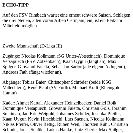
ECHO-TIPP
Auf den FSV Rimbach wartet eine erneut schwere Saison. Schlagen
die drei Neuen, allen voran Arben Cermjani, ein, ist ein Platz im
Mittelfeld möglich.
Zweite Mannschaft (D-Liga III)
Zugänge: Nicolas Kollmann (SG Unter-Abtsteinach), Dominique
Versapuech (FSV Zotzenbach), Kaan Uygur (fängt an), Max
Spilger, Giovanni Faletta, Sebastian Sartor (alle eigene A-Jugend),
Andreas Fath (fängt wieder an).
Abgänge: Tobias Baier, Christopher Schröder (beide KSG
Mitlechtern), René Plaul (SV Fürth), Michael Kraft (Rheingold
Hamm).
Kader: Ahmet Kartal, Alexander Heinzelbecker, Daniel Roik,
Dominique Versapuech, Giovanni Faletta, Christian Gölz, Ibrahim
Sulaiman, Jan Eric Weigold, Johannes Schüler, Joschka Pfeifer,
Kaan Uygur, Kevin Hirschbiehl, Lars Saenen, Nicolas Kollmann,
Niklas Pfeifer, Oliver Rettig, Ruben Weil, Thorsten Rühl, Christian
Schmitt, Jonas Schüler, Lukas Hanke, Lutz Eberle, Max Spilger,