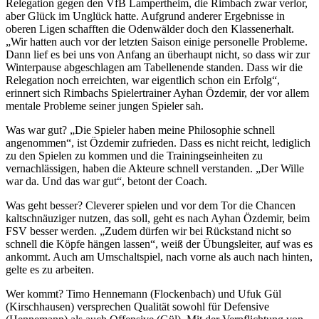
Relegation gegen den VfB Lampertheim, die Rimbach zwar verlor,
aber Glück im Unglück hatte. Aufgrund anderer Ergebnisse in
oberen Ligen schafften die Odenwälder doch den Klassenerhalt.
„Wir hatten auch vor der letzten Saison einige personelle Probleme.
Dann lief es bei uns von Anfang an überhaupt nicht, so dass wir zur
Winterpause abgeschlagen am Tabellenende standen. Dass wir die
Relegation noch erreichten, war eigentlich schon ein Erfolg“,
erinnert sich Rimbachs Spielertrainer Ayhan Özdemir, der vor allem
mentale Probleme seiner jungen Spieler sah.
Was war gut? „Die Spieler haben meine Philosophie schnell
angenommen“, ist Özdemir zufrieden. Dass es nicht reicht, lediglich
zu den Spielen zu kommen und die Trainingseinheiten zu
vernachlässigen, haben die Akteure schnell verstanden. „Der Wille
war da. Und das war gut“, betont der Coach.
Was geht besser? Cleverer spielen und vor dem Tor die Chancen
kaltschnäuziger nutzen, das soll, geht es nach Ayhan Özdemir, beim
FSV besser werden. „Zudem dürfen wir bei Rückstand nicht so
schnell die Köpfe hängen lassen“, weiß der Übungsleiter, auf was es
ankommt. Auch am Umschaltspiel, nach vorne als auch nach hinten,
gelte es zu arbeiten.
Wer kommt? Timo Hennemann (Flockenbach) und Ufuk Gül
(Kirschhausen) versprechen Qualität sowohl für Defensive