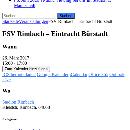
[ 6. Juni 2026 ]
Public Viewing bei uns im Stadion
1.
Mannschaft
Suchen
nach:
Startseite
Veranstaltungen
FSV Rimbach – Eintracht Bürstadt
FSV Rimbach – Eintracht Bürstadt
Wann
26. März 2017
15:00 - 17:00
Zum Kalender hinzufügen
ICS herunterladen
Google Kalender
iCalendar
Office 365
Outlook
Live
Wo
Stadion Rimbach
Kleiststr, Rimbach, 64668
Kategorien