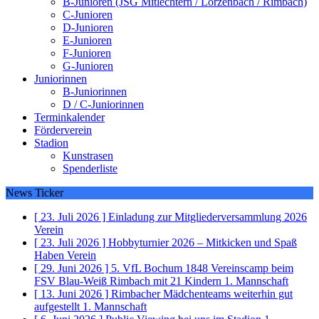
B-Junioren (JSG Mitlechtern / Lörzenbach / Rimbach)
C-Junioren
D-Junioren
E-Junioren
F-Junioren
G-Junioren
Juniorinnen
B-Juniorinnen
D / C-Juniorinnen
Terminkalender
Förderverein
Stadion
Kunstrasen
Spenderliste
News Ticker
[ 23. Juli 2026 ]
Einladung zur Mitgliederversammlung 2026
Verein
[ 23. Juli 2026 ]
Hobbyturnier 2026 – Mitkicken und Spaß
Haben
Verein
[ 29. Juni 2026 ]
5. VfL Bochum 1848 Vereinscamp beim
FSV Blau-Weiß Rimbach mit 21 Kindern
1. Mannschaft
[ 13. Juni 2026 ]
Rimbacher Mädchenteams weiterhin gut
aufgestellt
1. Mannschaft