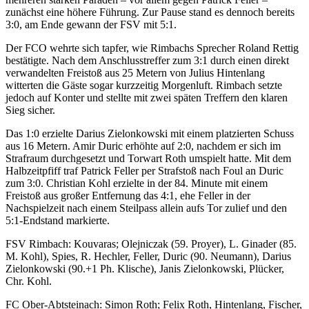
zunächst eine höhere Führung. Zur Pause stand es dennoch bereits
3:0, am Ende gewann der FSV mit 5:1.
Der FCO wehrte sich tapfer, wie Rimbachs Sprecher Roland Rettig
bestätigte. Nach dem Anschlusstreffer zum 3:1 durch einen direkt
verwandelten Freistoß aus 25 Metern von Julius Hintenlang
witterten die Gäste sogar kurzzeitig Morgenluft. Rimbach setzte
jedoch auf Konter und stellte mit zwei späten Treffern den klaren
Sieg sicher.
Das 1:0 erzielte Darius Zielonkowski mit einem platzierten Schuss
aus 16 Metern. Amir Duric erhöhte auf 2:0, nachdem er sich im
Strafraum durchgesetzt und Torwart Roth umspielt hatte. Mit dem
Halbzeitpfiff traf Patrick Feller per Strafstoß nach Foul an Duric
zum 3:0. Christian Kohl erzielte in der 84. Minute mit einem
Freistoß aus großer Entfernung das 4:1, ehe Feller in der
Nachspielzeit nach einem Steilpass allein aufs Tor zulief und den
5:1-Endstand markierte.
FSV Rimbach: Kouvaras; Olejniczak (59. Proyer), L. Ginader (85.
M. Kohl), Spies, R. Hechler, Feller, Duric (90. Neumann), Darius
Zielonkowski (90.+1 Ph. Klische), Janis Zielonkowski, Plücker,
Chr. Kohl.
FC Ober-Abtsteinach: Simon Roth; Felix Roth, Hintenlang, Fischer,