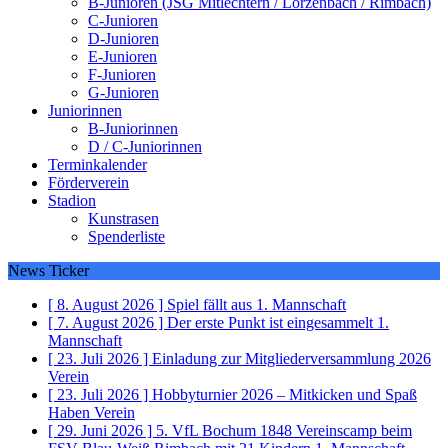
B-Junioren (JSG Mitlechtern / Lörzenbach / Rimbach)
C-Junioren
D-Junioren
E-Junioren
F-Junioren
G-Junioren
Juniorinnen
B-Juniorinnen
D / C-Juniorinnen
Terminkalender
Förderverein
Stadion
Kunstrasen
Spenderliste
News Ticker
[ 8. August 2026 ]
Spiel fällt aus
1. Mannschaft
[ 7. August 2026 ]
Der erste Punkt ist eingesammelt
1.
Mannschaft
[ 23. Juli 2026 ]
Einladung zur Mitgliederversammlung 2026
Verein
[ 23. Juli 2026 ]
Hobbyturnier 2026 – Mitkicken und Spaß
Haben
Verein
[ 29. Juni 2026 ]
5. VfL Bochum 1848 Vereinscamp beim