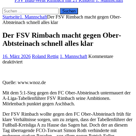
FSV Blau-Weiß Rimbach mit 21 Kindern
1. Mannschaft
Suchen
nach:
Startseite
1. Mannschaft
Der FSV Rimbach macht gegen Ober-
Abtsteinach schnell alles klar
Der FSV Rimbach macht gegen Ober-
Abtsteinach schnell alles klar
16. März 2026
Roland Rettig
1. Mannschaft
Kommentare
für
deaktiviert
Der
FSV
Rimbach
Quelle: www.wnoz.de
macht
gegen
Mit dem 5:1-Sieg gegen den FC Ober-Abtsteinach untermauert der
Ober-
A-Liga-Tabellenführer FSV Rimbach seine Ambitionen.
Abtsteinach
Mörlenbach punktet gegen Aschbach.
schnell
alles
Der FSV Rimbach wollte gegen den FC Ober-Abtsteinach früh für
klar
klare Verhältnisse sorgen, um zu zeigen, dass der Tabellenführer der
Fußball-Kreisliga A zu Hause das Sagen hat. Doch der an diesem
Tag überragende FCO-Torwart Simon Roth verhinderte mit
mehreren starken Paraden – vor allem gegen Patrick Feller –