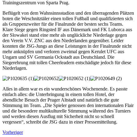
Trainingszentrum von Sparta Prag.
Beflügelt von dem Wahnsinnsstadion und den überragenden Plätzen
boten die Weschnitztäler einen tollen Fußball und qualifizierten sich
als Gruppenzweiter für die Finalrunde der besten sechs Teams.
Klare Siege gegen Ringsted IF aus Dänemark und FK Luborca aus
der Slowakei stand eine mehr als unglückliche Niederlage gegen
den Verein V.V. ZNC aus den Niederlanden gegenüber. Leider
konnten die JSG-Jungs an diese Leistungen in der Finalrunde nicht
mehr anknüpfen und verloren zweimal gegen Kerulet UFC aus
Ungarn und SV Germania Ockstadt aus Deutschland. Die
Siegerehrung mit tollen Cheerleadern entschädigte jedoch für diese
Niederlagen.
Alles in allem war es ein wunderschönes Wochenende. Es passte
einfach alles: die Unterbringung in einem tollen Hotel, der
abendliche Besuch der Prager Altstadt und natürlich die gute
Stimmung im Team. „Die Spieler genossen den internationalen Flair
und die besondere multikulturelle Stimmung während des Turniers
und werden diesen Ausflug mit Sicherheit nicht so schnell
vergessen“, schreibt die JSG dazu in einer Pressemitteilung.
Vorheriger