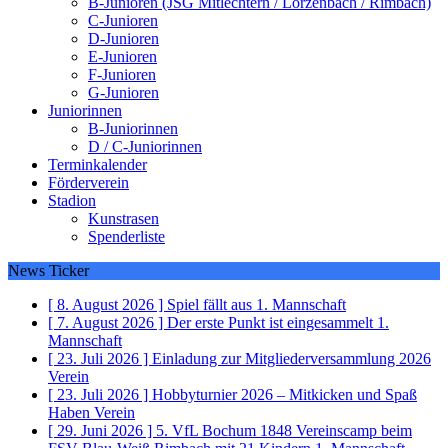
B-Junioren (JSG Mitlechtern / Lörzenbach / Rimbach)
C-Junioren
D-Junioren
E-Junioren
F-Junioren
G-Junioren
Juniorinnen
B-Juniorinnen
D / C-Juniorinnen
Terminkalender
Förderverein
Stadion
Kunstrasen
Spenderliste
News Ticker
[ 8. August 2026 ]
Spiel fällt aus
1. Mannschaft
[ 7. August 2026 ]
Der erste Punkt ist eingesammelt
1.
Mannschaft
[ 23. Juli 2026 ]
Einladung zur Mitgliederversammlung 2026
Verein
[ 23. Juli 2026 ]
Hobbyturnier 2026 – Mitkicken und Spaß
Haben
Verein
[ 29. Juni 2026 ]
5. VfL Bochum 1848 Vereinscamp beim