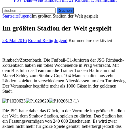
FSV Blau-Weiß Rimbach mit 21 Kindern
1. Mannschaft
Suchen
nach:
Startseite
Jugend
Im größten Stadion der Welt gespielt
Im größten Stadion der Welt gespielt
für
23. Mai 2016
Roland Rettig
Jugend
Kommentare deaktiviert
Im
größten
Stadion
Rimbach/Zotzenbach. Die Fußball-C1-Junioren der JSG Rimbach-
der
Zotzenbach haben ein tolles Wochenende in Prag verbracht. Mit
Welt
dem Bus fuhr das Team um die Trainer Torsten Hartmann und
gespielt
Marcel Schley zum Strahov Cup. 104 Mannschaften aus zehn
Ländern spielten in verschiedenen Altersklassen um den Turniersieg.
Der Veranstalter begrüßte mehr als 1000 Gäste in der goldenen
Stadt.
Die JSG hatte dabei das Glück, in der Vorrunde im größten Stadion
der Welt, dem Strahov Stadion, spielen zu dürfen. Das Stadion hat
ein Fassungsvermögen von 240 000 Zuschauern. Es wird zwar
aktuell nicht mehr für große Spiele genutzt, beherbergt jedoch das