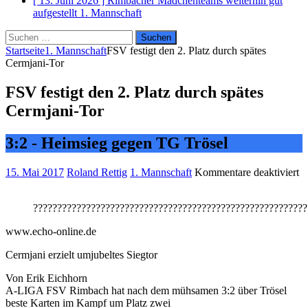
[ 13. Juni 2026 ]
Rimbacher Mädchenteams weiterhin gut
aufgestellt
1. Mannschaft
Suchen
nach:
Startseite
1. Mannschaft
FSV festigt den 2. Platz durch spätes
Cermjani-Tor
FSV festigt den 2. Platz durch spätes
Cermjani-Tor
3:2 - Heimsieg gegen TG Trösel
fü
15. Mai 2017
Roland Rettig
1. Mannschaft
Kommentare deaktiviert
F
fe
?????????????????????????????????????????????????????????
d
2.
www.echo-online.de
Pl
d
Cermjani erzielt umjubeltes Siegtor
sp
Ce
Von Erik Eichhorn
T
A-LIGA FSV Rimbach hat nach dem mühsamen 3:2 über Trösel
beste Karten im Kampf um Platz zwei