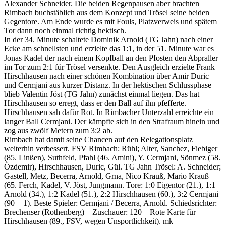
Alexander Schneider. Die beiden Regenpausen aber brachten
Rimbach buchstäblich aus dem Konzept und Trösel seine beiden
Gegentore. Am Ende wurde es mit Fouls, Platzverweis und spätem
Tor dann noch einmal richtig hektisch.
In der 34. Minute schaltete Dominik Arnold (TG Jahn) nach einer
Ecke am schnellsten und erzielte das 1:1, in der 51. Minute war es
Jonas Kadel der nach einem Kopfball an den Pfosten den Abpraller
im Tor zum 2:1 für Trösel versenkte. Den Ausgleich erzielte Frank
Hirschhausen nach einer schönen Kombination über Amir Duric
und Cermjani aus kurzer Distanz. In der hektischen Schlussphase
blieb Valentin Jöst (TG Jahn) zunächst einmal liegen. Das hat
Hirschhausen so erregt, dass er den Ball auf ihn pfefferte.
Hirschhausen sah dafür Rot. In Rimbacher Unterzahl erreichte ein
langer Ball Cermjani. Der kämpfte sich in den Strafraum hinein und
zog aus zwölf Metern zum 3:2 ab.
Rimbach hat damit seine Chancen auf den Relegationsplatz
weiterhin verbessert. FSV Rimbach: Rühl; Alter, Sanchez, Fiebiger
(85. Linßen), Suthfeld, Pfahl (46. Amini), Y. Cermjani, Sönmez (58.
Özdemir), Hirschhausen, Duric, Gül. TG Jahn Trösel: A. Schneider;
Gastell, Metz, Becerra, Arnold, Grna, Nico Krauß, Mario Krauß
(65. Ferch, Kadel, V. Jöst, Jungmann. Tore: 1:0 Eigentor (21.), 1:1
Arnold (34.), 1:2 Kadel (51.), 2:2 Hirschhausen (60.), 3:2 Cermjani
(90 + 1). Beste Spieler: Cermjani / Becerra, Arnold. Schiedsrichter:
Brechenser (Rothenberg) – Zuschauer: 120 – Rote Karte für
Hirschhausen (89., FSV, wegen Unsportlichkeit). mk