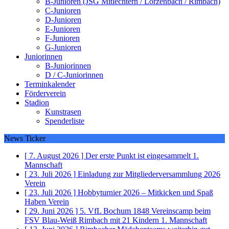
B-Junioren (JSG Mitlechtern / Lörzenbach / Rimbach)
C-Junioren
D-Junioren
E-Junioren
F-Junioren
G-Junioren
Juniorinnen
B-Juniorinnen
D / C-Juniorinnen
Terminkalender
Förderverein
Stadion
Kunstrasen
Spenderliste
News Ticker
[ 7. August 2026 ]
Der erste Punkt ist eingesammelt
1.
Mannschaft
[ 23. Juli 2026 ]
Einladung zur Mitgliederversammlung 2026
Verein
[ 23. Juli 2026 ]
Hobbyturnier 2026 – Mitkicken und Spaß
Haben
Verein
[ 29. Juni 2026 ]
5. VfL Bochum 1848 Vereinscamp beim
FSV Blau-Weiß Rimbach mit 21 Kindern
1. Mannschaft