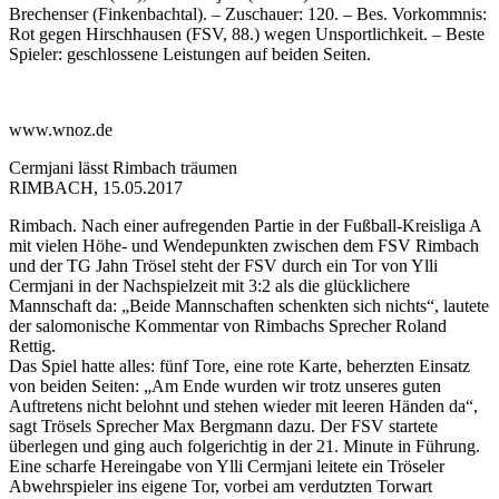
Brechenser (Finkenbachtal). – Zuschauer: 120. – Bes. Vorkommnis:
Rot gegen Hirschhausen (FSV, 88.) wegen Unsportlichkeit. – Beste
Spieler: geschlossene Leistungen auf beiden Seiten.
www.wnoz.de
Cermjani lässt Rimbach träumen
RIMBACH, 15.05.2017
Rimbach. Nach einer aufregenden Partie in der Fußball-Kreisliga A
mit vielen Höhe- und Wendepunkten zwischen dem FSV Rimbach
und der TG Jahn Trösel steht der FSV durch ein Tor von Ylli
Cermjani in der Nachspielzeit mit 3:2 als die glücklichere
Mannschaft da: „Beide Mannschaften schenkten sich nichts“, lautete
der salomonische Kommentar von Rimbachs Sprecher Roland
Rettig.
Das Spiel hatte alles: fünf Tore, eine rote Karte, beherzten Einsatz
von beiden Seiten: „Am Ende wurden wir trotz unseres guten
Auftretens nicht belohnt und stehen wieder mit leeren Händen da“,
sagt Trösels Sprecher Max Bergmann dazu. Der FSV startete
überlegen und ging auch folgerichtig in der 21. Minute in Führung.
Eine scharfe Hereingabe von Ylli Cermjani leitete ein Tröseler
Abwehrspieler ins eigene Tor, vorbei am verdutzten Torwart