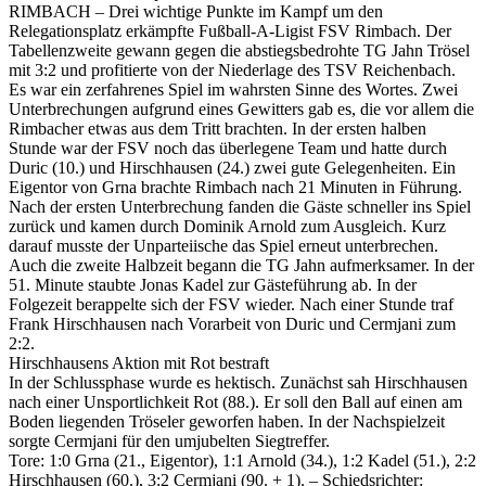
RIMBACH – Drei wichtige Punkte im Kampf um den
Relegationsplatz erkämpfte Fußball-A-Ligist FSV Rimbach. Der
Tabellenzweite gewann gegen die abstiegsbedrohte TG Jahn Trösel
mit 3:2 und profitierte von der Niederlage des TSV Reichenbach.
Es war ein zerfahrenes Spiel im wahrsten Sinne des Wortes. Zwei
Unterbrechungen aufgrund eines Gewitters gab es, die vor allem die
Rimbacher etwas aus dem Tritt brachten. In der ersten halben
Stunde war der FSV noch das überlegene Team und hatte durch
Duric (10.) und Hirschhausen (24.) zwei gute Gelegenheiten. Ein
Eigentor von Grna brachte Rimbach nach 21 Minuten in Führung.
Nach der ersten Unterbrechung fanden die Gäste schneller ins Spiel
zurück und kamen durch Dominik Arnold zum Ausgleich. Kurz
darauf musste der Unparteiische das Spiel erneut unterbrechen.
Auch die zweite Halbzeit begann die TG Jahn aufmerksamer. In der
51. Minute staubte Jonas Kadel zur Gästeführung ab. In der
Folgezeit berappelte sich der FSV wieder. Nach einer Stunde traf
Frank Hirschhausen nach Vorarbeit von Duric und Cermjani zum
2:2.
Hirschhausens Aktion mit Rot bestraft
In der Schlussphase wurde es hektisch. Zunächst sah Hirschhausen
nach einer Unsportlichkeit Rot (88.). Er soll den Ball auf einen am
Boden liegenden Tröseler geworfen haben. In der Nachspielzeit
sorgte Cermjani für den umjubelten Siegtreffer.
Tore: 1:0 Grna (21., Eigentor), 1:1 Arnold (34.), 1:2 Kadel (51.), 2:2
Hirschhausen (60.), 3:2 Cermjani (90. + 1). – Schiedsrichter: