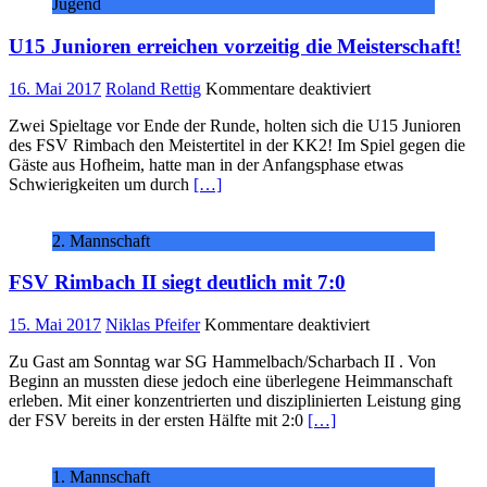
Jugend
U15 Junioren erreichen vorzeitig die Meisterschaft!
für
16. Mai 2017
Roland Rettig
Kommentare deaktiviert
U15
Zwei Spieltage vor Ende der Runde, holten sich die U15 Junioren
Junioren
des FSV Rimbach den Meistertitel in der KK2! Im Spiel gegen die
erreichen
Gäste aus Hofheim, hatte man in der Anfangsphase etwas
vorzeitig
Schwierigkeiten um durch
[…]
die
Meisterschaft!
2. Mannschaft
FSV Rimbach II siegt deutlich mit 7:0
für
15. Mai 2017
Niklas Pfeifer
Kommentare deaktiviert
FSV
Zu Gast am Sonntag war SG Hammelbach/Scharbach II . Von
Rimbach
Beginn an mussten diese jedoch eine überlegene Heimmanschaft
II
erleben. Mit einer konzentrierten und disziplinierten Leistung ging
siegt
der FSV bereits in der ersten Hälfte mit 2:0
[…]
deutlich
mit
7:0
1. Mannschaft