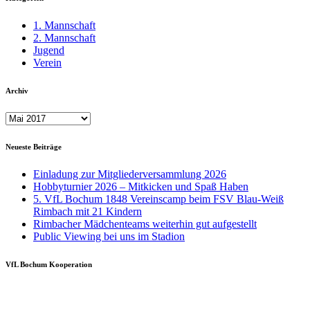
auf
den
1. Mannschaft
2.
2. Mannschaft
Platz
Jugend
Verein
Archiv
Archiv
Neueste Beiträge
Einladung zur Mitgliederversammlung 2026
Hobbyturnier 2026 – Mitkicken und Spaß Haben
5. VfL Bochum 1848 Vereinscamp beim FSV Blau-Weiß
Rimbach mit 21 Kindern
Rimbacher Mädchenteams weiterhin gut aufgestellt
Public Viewing bei uns im Stadion
VfL Bochum Kooperation