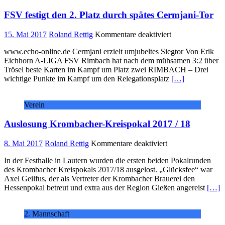
FSV festigt den 2. Platz durch spätes Cermjani-Tor
für
15. Mai 2017
Roland Rettig
Kommentare deaktiviert
FSV
www.echo-online.de Cermjani erzielt umjubeltes Siegtor Von Erik
festigt
Eichhorn A-LIGA FSV Rimbach hat nach dem mühsamen 3:2 über
den
Trösel beste Karten im Kampf um Platz zwei RIMBACH – Drei
2.
wichtige Punkte im Kampf um den Relegationsplatz
[…]
Platz
durch
spätes
Verein
Cermjani-
Tor
Auslosung Krombacher-Kreispokal 2017 / 18
für
8. Mai 2017
Roland Rettig
Kommentare deaktiviert
Auslosung
In der Festhalle in Lautern wurden die ersten beiden Pokalrunden
Krombacher-
des Krombacher Kreispokals 2017/18 ausgelost. „Glücksfee“ war
Kreispokal
Axel Geilfus, der als Vertreter der Krombacher Brauerei den
2017
Hessenpokal betreut und extra aus der Region Gießen angereist
[…]
/
18
2. Mannschaft