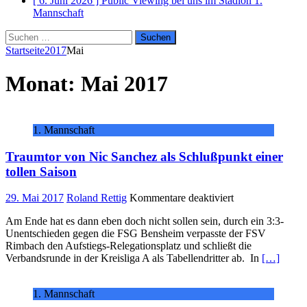
[ 6. Juni 2026 ]
Public Viewing bei uns im Stadion
1.
Mannschaft
Suchen
nach:
Startseite
2017
Mai
Monat:
Mai 2017
1. Mannschaft
Traumtor von Nic Sanchez als Schlußpunkt einer
tollen Saison
für
29. Mai 2017
Roland Rettig
Kommentare deaktiviert
Traumtor
Am Ende hat es dann eben doch nicht sollen sein, durch ein 3:3-
von
Unentschieden gegen die FSG Bensheim verpasste der FSV
Nic
Rimbach den Aufstiegs-Relegationsplatz und schließt die
Sanchez
Verbandsrunde in der Kreisliga A als Tabellendritter ab. In
[…]
als
Schlußpunkt
einer
1. Mannschaft
tollen