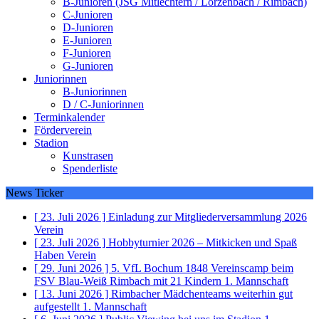
B-Junioren (JSG Mitlechtern / Lörzenbach / Rimbach)
C-Junioren
D-Junioren
E-Junioren
F-Junioren
G-Junioren
Juniorinnen
B-Juniorinnen
D / C-Juniorinnen
Terminkalender
Förderverein
Stadion
Kunstrasen
Spenderliste
News Ticker
[ 23. Juli 2026 ]
Einladung zur Mitgliederversammlung 2026
Verein
[ 23. Juli 2026 ]
Hobbyturnier 2026 – Mitkicken und Spaß
Haben
Verein
[ 29. Juni 2026 ]
5. VfL Bochum 1848 Vereinscamp beim
FSV Blau-Weiß Rimbach mit 21 Kindern
1. Mannschaft
[ 13. Juni 2026 ]
Rimbacher Mädchenteams weiterhin gut
aufgestellt
1. Mannschaft