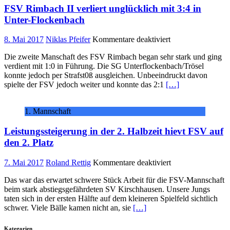
FSV Rimbach II verliert unglücklich mit 3:4 in
Unter-Flockenbach
für
8. Mai 2017
Niklas Pfeifer
Kommentare deaktiviert
FSV
Die zweite Manschaft des FSV Rimbach began sehr stark und ging
Rimbach
verdient mit 1:0 in Führung. Die SG Unterflockenbach/Trösel
II
konnte jedoch per Strafst0ß ausgleichen. Unbeeindruckt davon
verliert
spielte der FSV jedoch weiter und konnte das 2:1
[…]
unglücklich
mit
3:4
1. Mannschaft
in
Unter-
Leistungssteigerung in der 2. Halbzeit hievt FSV auf
Flockenbach
den 2. Platz
für
7. Mai 2017
Roland Rettig
Kommentare deaktiviert
Leistungssteigeru
Das war das erwartet schwere Stück Arbeit für die FSV-Mannschaft
in
beim stark abstiegsgefährdeten SV Kirschhausen. Unsere Jungs
der
taten sich in der ersten Hälfte auf dem kleineren Spielfeld sichtlich
2.
schwer. Viele Bälle kamen nicht an, sie
[…]
Halbzeit
hievt
FSV
Kategorien