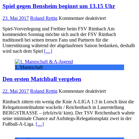
Saison
Spiel gegen Bensheim beginnt um 13.15 Uhr
für
23. Mai 2017
Roland Rettig
Kommentare deaktiviert
Spiel
Spiel-Vorverlegung und Freibier beim FSV Rimbach Am
gegen
kommenden Sonntag möchte sich auch der FSV Rimbach
Bensheim
traditionell bei seinen treuen Fans und Partnern für die
beginnt
Unterstützung während der abgelaufenen Saison bedanken, deshalb
um
wird nach dem Spiel
[…]
13.15
Uhr
1. Mannschaft
Den ersten Matchball vergeben
für
22. Mai 2017
Roland Rettig
Kommentare deaktiviert
Den
Rimbach zittern ein wenig die Knie A-LIGA 1:3 in Lorsch lässt die
ersten
Relegationsteilnahme wackeln / Reichenbach in Lauerstellung
Matchball
BERGSTRASSE – (eh/ü/rs/ü/ kim). Der TSV Reichenbach wahrte
vergeben
seine minimale Chance auf Aufstiegs-Relegationsplatz zwei in der
Fußball-A-Liga.
[…]