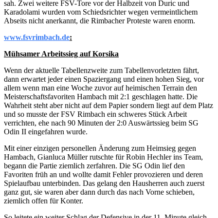
sah. Zwei weitere FSV-Tore vor der Halbzeit von Duric und
Karadolami wurden vom Schiedsrichter wegen vermeintlichem
Abseits nicht anerkannt, die Rimbacher Proteste waren enorm.
www.fsvrimbach.de
:
Mühsamer Arbeitssieg auf Korsika
Wenn der aktuelle Tabellenzweite zum Tabellenvorletzten fährt,
dann erwartet jeder einen Spaziergang und einen hohen Sieg, vor
allem wenn man eine Woche zuvor auf heimischen Terrain den
Meisterschaftsfavoriten Hambach mit 2:1 geschlagen hatte. Die
Wahrheit steht aber nicht auf dem Papier sondern liegt auf dem Platz
und so musste der FSV Rimbach ein schweres Stück Arbeit
verrichten, ehe nach 90 Minuten der 2:0 Auswärtssieg beim SG
Odin II eingefahren wurde.
Mit einer einzigen personellen Änderung zum Heimsieg gegen
Hambach, Gianluca Müller rutschte für Robin Hechler ins Team,
begann die Partie ziemlich zerfahren. Die SG Odin lief den
Favoriten früh an und wollte damit Fehler provozieren und deren
Spielaufbau unterbinden. Das gelang den Hausherren auch zuerst
ganz gut, sie waren aber dann durch das nach Vorne schieben,
ziemlich offen für Konter.
So leitete ein weiter Schlag der Defensive in der 11. Minute gleich