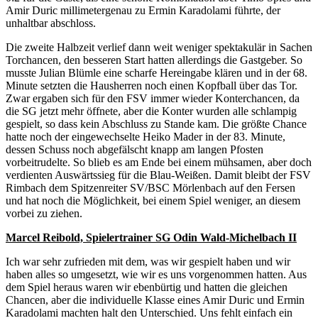
Amir Duric millimetergenau zu Ermin Karadolami führte, der
unhaltbar abschloss.
Die zweite Halbzeit verlief dann weit weniger spektakulär in Sachen
Torchancen, den besseren Start hatten allerdings die Gastgeber. So
musste Julian Blümle eine scharfe Hereingabe klären und in der 68.
Minute setzten die Hausherren noch einen Kopfball über das Tor.
Zwar ergaben sich für den FSV immer wieder Konterchancen, da
die SG jetzt mehr öffnete, aber die Konter wurden alle schlampig
gespielt, so dass kein Abschluss zu Stande kam. Die größte Chance
hatte noch der eingewechselte Heiko Mader in der 83. Minute,
dessen Schuss noch abgefälscht knapp am langen Pfosten
vorbeitrudelte. So blieb es am Ende bei einem mühsamen, aber doch
verdienten Auswärtssieg für die Blau-Weißen. Damit bleibt der FSV
Rimbach dem Spitzenreiter SV/BSC Mörlenbach auf den Fersen
und hat noch die Möglichkeit, bei einem Spiel weniger, an diesem
vorbei zu ziehen.
Marcel Reibold, Spielertrainer SG Odin Wald-Michelbach II
Ich war sehr zufrieden mit dem, was wir gespielt haben und wir
haben alles so umgesetzt, wie wir es uns vorgenommen hatten. Aus
dem Spiel heraus waren wir ebenbürtig und hatten die gleichen
Chancen, aber die individuelle Klasse eines Amir Duric und Ermin
Karadolami machten halt den Unterschied. Uns fehlt einfach ein