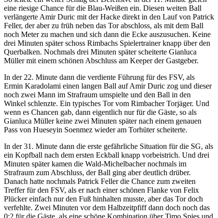
eine riesige Chance für die Blau-Weißen ein. Diesen weiten Ball
verlängerte Amir Duric mit der Hacke direkt in den Lauf von Patrick
Feller, der aber zu früh neben das Tor abschloss, als mit dem Ball
noch Meter zu machen und sich dann die Ecke auszusuchen. Keine
drei Minuten später schoss Rimbachs Spielertrainer knapp über den
Querbalken. Nochmals drei Minuten später scheiterte Gianluca
Müller mit einem schönen Abschluss am Keeper der Gastgeber.
In der 22. Minute dann die verdiente Führung für des FSV, als
Ermin Karadolami einen langen Ball auf Amir Duric zog und dieser
noch zwei Mann im Strafraum umspielte und den Ball in den
Winkel schlenzte. Ein typisches Tor vom Rimbacher Torjäger. Und
wenn es Chancen gab, dann eigentlich nur für die Gäste, so als
Gianluca Müller keine zwei Minuten später nach einem genauen
Pass von Hueseyin Soenmez wieder am Torhüter scheiterte.
In der 31. Minute dann die erste gefährliche Situation für die SG, als
ein Kopfball nach dem ersten Eckball knapp vorbeistrich. Und drei
Minuten später kamen die Wald-Michelbacher nochmals im
Strafraum zum Abschluss, der Ball ging aber deutlich drüber.
Danach hatte nochmals Patrick Feller die Chance zum zweiten
Treffer für den FSV, als er nach einer schönen Flanke von Felix
Plücker einfach nur den Fuß hinhalten musste, aber das Tor doch
verfehlte. Zwei Minuten vor dem Halbzeitpfiff dann doch noch das
0:2 für die Gäste, als eine schöne Kombination über Timo Spies und