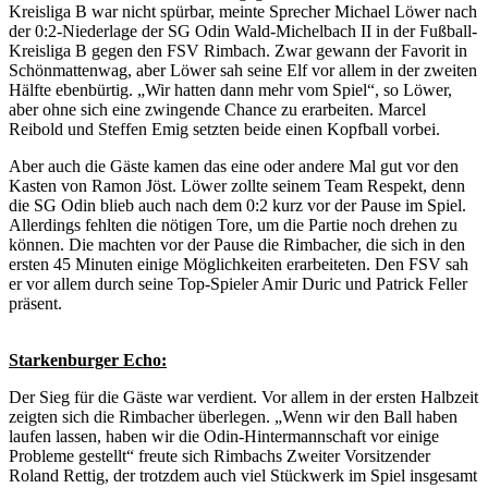
Kreisliga B war nicht spürbar, meinte Sprecher Michael Löwer nach
der 0:2-Niederlage der SG Odin Wald-Michelbach II in der Fußball-
Kreisliga B gegen den FSV Rimbach. Zwar gewann der Favorit in
Schönmattenwag, aber Löwer sah seine Elf vor allem in der zweiten
Hälfte ebenbürtig. „Wir hatten dann mehr vom Spiel“, so Löwer,
aber ohne sich eine zwingende Chance zu erarbeiten. Marcel
Reibold und Steffen Emig setzten beide einen Kopfball vorbei.
Aber auch die Gäste kamen das eine oder andere Mal gut vor den
Kasten von Ramon Jöst. Löwer zollte seinem Team Respekt, denn
die SG Odin blieb auch nach dem 0:2 kurz vor der Pause im Spiel.
Allerdings fehlten die nötigen Tore, um die Partie noch drehen zu
können. Die machten vor der Pause die Rimbacher, die sich in den
ersten 45 Minuten einige Möglichkeiten erarbeiteten. Den FSV sah
er vor allem durch seine Top-Spieler Amir Duric und Patrick Feller
präsent.
Starkenburger Echo:
Der Sieg für die Gäste war verdient. Vor allem in der ersten Halbzeit
zeigten sich die Rimbacher überlegen. „Wenn wir den Ball haben
laufen lassen, haben wir die Odin-Hintermannschaft vor einige
Probleme gestellt“ freute sich Rimbachs Zweiter Vorsitzender
Roland Rettig, der trotzdem auch viel Stückwerk im Spiel insgesamt