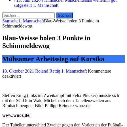
[ 13. Juni 2026 ]
Rimbacher Mädchenteams weiterhin gut
aufgestellt
1. Mannschaft
Suchen
nach:
Startseite
1. Mannschaft
Blau-Weisse holen 3 Punkte in
Schimmeldewog
Blau-Weisse holen 3 Punkte in
Schimmeldewog
Mühsamer Arbeitssieg auf Korsika
18. Oktober 2021
Roland Rettig
1. Mannschaft
Kommentare
für
deaktiviert
Blau-
Weisse
holen
Steffen Emig (links im Zweikampf mit Felix Plücker) musste sich
3
mit der SG Odin Wald-Michelbach dem Tabellenzweiten aus
Punkte
Rimbach beugen. Bild: Philipp Reimer / wnoz.de
in
Schimmeldewog
www.wnoz.de:
Der Tabellenunterschied Zweiter gegen den Vorletzten der Fußball-