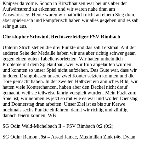
Knipser da vorne. Schon in Kirschhausen war bei uns aber der
Aufwärtstrend zu erkennen und wir waren nahe dran am
Auswärtssieg. Heute waren wir natürlich nicht an einem Sieg dran,
aber spielerisch und kämpferisch haben wir alles gegeben und es sah
sehr gut aus.
Christopher Schwind, Rechtsverteidiger FSV Rimbach
Unterm Strich stehen die drei Punkte und das zählt erstmal. Auf der
anderen Seite der Medaille haben wir uns aber richtig schwer getan
gegen einen guten Tabellenvorletzten. Wir hatten unheimlich
Probleme mit dem Spielaufbau, weil wir früh angelaufen wurden
und konnten so unser Spiel nicht aufziehen. Das Gute war, dass wir
in deren Drangphasen unsere zwei Konter setzten konnten und die
Tore gemacht haben. In der zweiten Halbzeit ein ähnliches Bild, wir
hatten viele Konterchancen, haben aber den Deckel nicht drauf
gemacht, weil sie teilweise fahrig verspielt wurden. Mein Fazit zum
Spiel ist, wir nehmen es jetzt so mit wie es war und wollen Dienstag
und Donnerstag dran arbeiten. Unser Ziel ist es bis zur Kerwe
nochmals sechs Punkte einfahren, damit wir richtig und zünftig
danach feiern können. WB
SG Odin Wald-Michelbach II – FSV Rimbach 0:2 (0:2)
SG Odin: Ramon Jöst – Assad Jamac, Maximilian Zink (46. Dylan