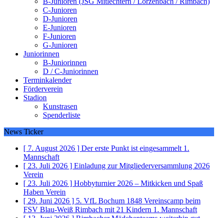
B-Junioren (JSG Mitlechtern / Lörzenbach / Rimbach)
C-Junioren
D-Junioren
E-Junioren
F-Junioren
G-Junioren
Juniorinnen
B-Juniorinnen
D / C-Juniorinnen
Terminkalender
Förderverein
Stadion
Kunstrasen
Spenderliste
News Ticker
[ 7. August 2026 ]
Der erste Punkt ist eingesammelt
1.
Mannschaft
[ 23. Juli 2026 ]
Einladung zur Mitgliederversammlung 2026
Verein
[ 23. Juli 2026 ]
Hobbyturnier 2026 – Mitkicken und Spaß
Haben
Verein
[ 29. Juni 2026 ]
5. VfL Bochum 1848 Vereinscamp beim
FSV Blau-Weiß Rimbach mit 21 Kindern
1. Mannschaft