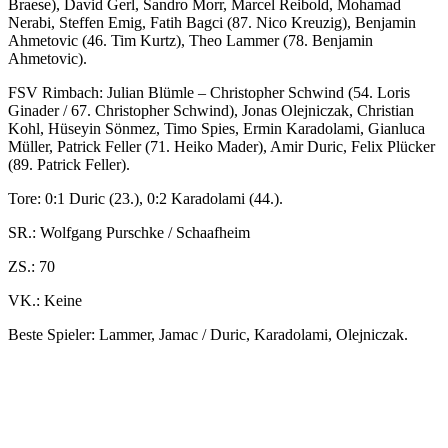
Braese), David Gerl, Sandro Morr, Marcel Reibold, Mohamad
Nerabi, Steffen Emig, Fatih Bagci (87. Nico Kreuzig), Benjamin
Ahmetovic (46. Tim Kurtz), Theo Lammer (78. Benjamin
Ahmetovic).
FSV Rimbach: Julian Blümle – Christopher Schwind (54. Loris
Ginader / 67. Christopher Schwind), Jonas Olejniczak, Christian
Kohl, Hüseyin Sönmez, Timo Spies, Ermin Karadolami, Gianluca
Müller, Patrick Feller (71. Heiko Mader), Amir Duric, Felix Plücker
(89. Patrick Feller).
Tore: 0:1 Duric (23.), 0:2 Karadolami (44.).
SR.: Wolfgang Purschke / Schaafheim
ZS.: 70
VK.: Keine
Beste Spieler: Lammer, Jamac / Duric, Karadolami, Olejniczak.