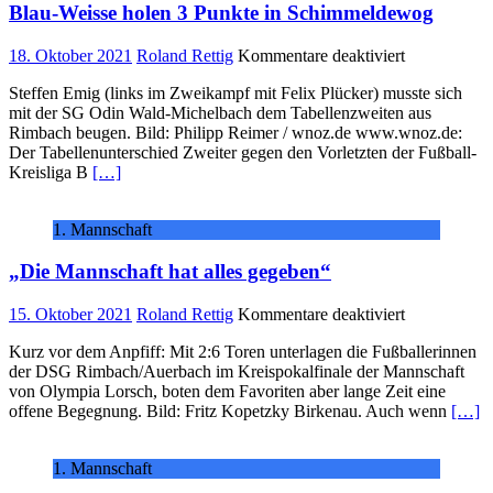
Blau-Weisse holen 3 Punkte in Schimmeldewog
für
18. Oktober 2021
Roland Rettig
Kommentare deaktiviert
Blau-
Steffen Emig (links im Zweikampf mit Felix Plücker) musste sich
Weisse
mit der SG Odin Wald-Michelbach dem Tabellenzweiten aus
holen
Rimbach beugen. Bild: Philipp Reimer / wnoz.de www.wnoz.de:
3
Der Tabellenunterschied Zweiter gegen den Vorletzten der Fußball-
Punkte
Kreisliga B
[…]
in
Schimmeld
1. Mannschaft
„Die Mannschaft hat alles gegeben“
für
15. Oktober 2021
Roland Rettig
Kommentare deaktiviert
„Die
Kurz vor dem Anpfiff: Mit 2:6 Toren unterlagen die Fußballerinnen
Mannschaft
der DSG Rimbach/Auerbach im Kreispokalfinale der Mannschaft
hat
von Olympia Lorsch, boten dem Favoriten aber lange Zeit eine
alles
offene Begegnung. Bild: Fritz Kopetzky Birkenau. Auch wenn
[…]
gegeben“
1. Mannschaft