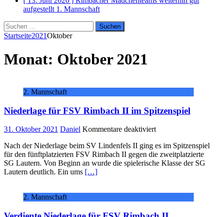
[ 13. Juni 2026 ]
Rimbacher Mädchenteams weiterhin gut
aufgestellt
1. Mannschaft
Suchen
nach:
Startseite
2021
Oktober
Monat:
Oktober 2021
2. Mannschaft
Niederlage für FSV Rimbach II im Spitzenspiel
für
31. Oktober 2021
Daniel
Kommentare deaktiviert
Niederlage
Nach der Niederlage beim SV Lindenfels II ging es im Spitzenspiel
für
für den fünftplatzierten FSV Rimbach II gegen die zweitplatzierte
FSV
SG Lautern. Von Beginn an wurde die spielerische Klasse der SG
Rimbach
Lautern deutlich. Ein ums
[…]
II
im
Spitzenspiel
2. Mannschaft
Verdiente Niederlage für FSV Rimbach II