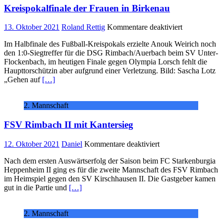
Kreispokalfinale der Frauen in Birkenau
für
13. Oktober 2021
Roland Rettig
Kommentare deaktiviert
Kreispokalfi
Im Halbfinale des Fußball-Kreispokals erzielte Anouk Weirich noch
der
den 1:0-Siegtreffer für die DSG Rimbach/Auerbach beim SV Unter-
Frauen
Flockenbach, im heutigen Finale gegen Olympia Lorsch fehlt die
in
Haupttorschützin aber aufgrund einer Verletzung. Bild: Sascha Lotz
Birkenau
„Gehen auf
[…]
2. Mannschaft
FSV Rimbach II mit Kantersieg
für
12. Oktober 2021
Daniel
Kommentare deaktiviert
FSV
Nach dem ersten Auswärtserfolg der Saison beim FC Starkenburgia
Rimbach
Heppenheim II ging es für die zweite Mannschaft des FSV Rimbach
II
im Heimspiel gegen den SV Kirschhausen II. Die Gastgeber kamen
mit
gut in die Partie und
[…]
Kantersieg
2. Mannschaft