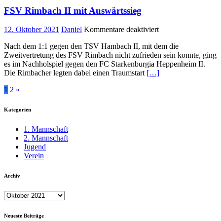
FSV Rimbach II mit Auswärtssieg
für
12. Oktober 2021
Daniel
Kommentare deaktiviert
FSV
Nach dem 1:1 gegen den TSV Hambach II, mit dem die
Rimbach
Zweitvertretung des FSV Rimbach nicht zufrieden sein konnte, ging
II
es im Nachholspiel gegen den FC Starkenburgia Heppenheim II.
mit
Die Rimbacher legten dabei einen Traumstart
[…]
Auswärtssieg
Seitennummerierung
1
2
»
der
Kategorien
Beiträge
1. Mannschaft
2. Mannschaft
Jugend
Verein
Archiv
Archiv
Neueste Beiträge