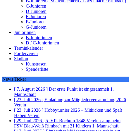
B-Junioren (JSG Mitlechtern / Lörzenbach / Rimbach)
C-Junioren
D-Junioren
E-Junioren
F-Junioren
G-Junioren
Juniorinnen
B-Juniorinnen
D / C-Juniorinnen
Terminkalender
Förderverein
Stadion
Kunstrasen
Spenderliste
News Ticker
[ 7. August 2026 ]
Der erste Punkt ist eingesammelt
1.
Mannschaft
[ 23. Juli 2026 ]
Einladung zur Mitgliederversammlung 2026
Verein
[ 23. Juli 2026 ]
Hobbyturnier 2026 – Mitkicken und Spaß
Haben
Verein
[ 29. Juni 2026 ]
5. VfL Bochum 1848 Vereinscamp beim
FSV Blau-Weiß Rimbach mit 21 Kindern
1. Mannschaft