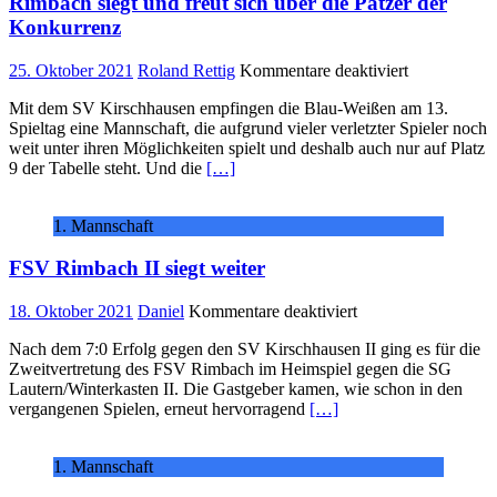
Rimbach siegt und freut sich über die Patzer der
Konkurrenz
für
25. Oktober 2021
Roland Rettig
Kommentare deaktiviert
Rimbach
Mit dem SV Kirschhausen empfingen die Blau-Weißen am 13.
siegt
Spieltag eine Mannschaft, die aufgrund vieler verletzter Spieler noch
und
weit unter ihren Möglichkeiten spielt und deshalb auch nur auf Platz
freut
9 der Tabelle steht. Und die
[…]
sich
über
die
1. Mannschaft
Patzer
der
FSV Rimbach II siegt weiter
Konkurrenz
für
18. Oktober 2021
Daniel
Kommentare deaktiviert
FSV
Nach dem 7:0 Erfolg gegen den SV Kirschhausen II ging es für die
Rimbach
Zweitvertretung des FSV Rimbach im Heimspiel gegen die SG
II
Lautern/Winterkasten II. Die Gastgeber kamen, wie schon in den
siegt
vergangenen Spielen, erneut hervorragend
[…]
weiter
1. Mannschaft