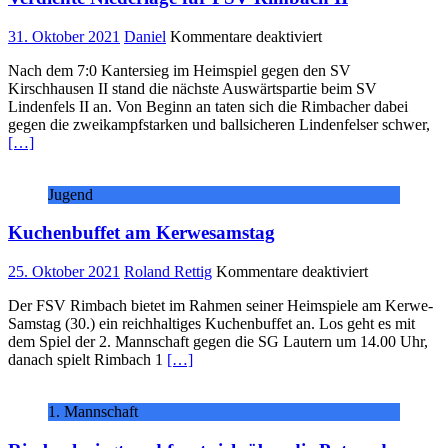
für
31. Oktober 2021
Daniel
Kommentare deaktiviert
Verdiente
Nach dem 7:0 Kantersieg im Heimspiel gegen den SV
Niederlage
Kirschhausen II stand die nächste Auswärtspartie beim SV
für
Lindenfels II an. Von Beginn an taten sich die Rimbacher dabei
FSV
gegen die zweikampfstarken und ballsicheren Lindenfelser schwer,
Rimbach
[…]
II
Jugend
Kuchenbuffet am Kerwesamstag
für
25. Oktober 2021
Roland Rettig
Kommentare deaktiviert
Kuchenbuffe
Der FSV Rimbach bietet im Rahmen seiner Heimspiele am Kerwe-
am
Samstag (30.) ein reichhaltiges Kuchenbuffet an. Los geht es mit
Kerwesamst
dem Spiel der 2. Mannschaft gegen die SG Lautern um 14.00 Uhr,
danach spielt Rimbach 1
[…]
1. Mannschaft