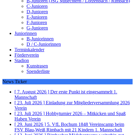
B-Junioren (JSG Mitlechtern / Lörzenbach / Rimbach)
C-Junioren
D-Junioren
E-Junioren
F-Junioren
G-Junioren
Juniorinnen
B-Juniorinnen
D / C-Juniorinnen
Terminkalender
Förderverein
Stadion
Kunstrasen
Spenderliste
News Ticker
[ 7. August 2026 ]
Der erste Punkt ist eingesammelt
1.
Mannschaft
[ 23. Juli 2026 ]
Einladung zur Mitgliederversammlung 2026
Verein
[ 23. Juli 2026 ]
Hobbyturnier 2026 – Mitkicken und Spaß
Haben
Verein
[ 29. Juni 2026 ]
5. VfL Bochum 1848 Vereinscamp beim
FSV Blau-Weiß Rimbach mit 21 Kindern
1. Mannschaft