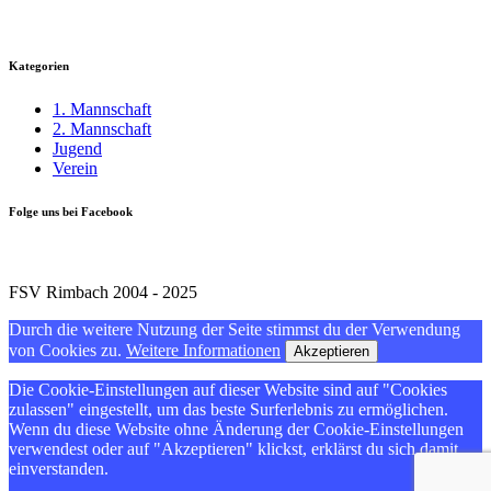
Kategorien
1. Mannschaft
2. Mannschaft
Jugend
Verein
Folge uns bei Facebook
FSV Rimbach 2004 - 2025
Durch die weitere Nutzung der Seite stimmst du der Verwendung
von Cookies zu.
Weitere Informationen
Akzeptieren
Die Cookie-Einstellungen auf dieser Website sind auf "Cookies
zulassen" eingestellt, um das beste Surferlebnis zu ermöglichen.
Wenn du diese Website ohne Änderung der Cookie-Einstellungen
verwendest oder auf "Akzeptieren" klickst, erklärst du sich damit
einverstanden.