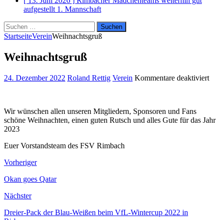
[ 13. Juni 2026 ]
Rimbacher Mädchenteams weiterhin gut
aufgestellt
1. Mannschaft
Suchen
nach:
Startseite
Verein
Weihnachtsgruß
Weihnachtsgruß
für
24. Dezember 2022
Roland Rettig
Verein
Kommentare deaktiviert
Wei
Wir wünschen allen unseren Mitgliedern, Sponsoren und Fans
schöne Weihnachten, einen guten Rutsch und alles Gute für das Jahr
2023
Euer Vorstandsteam des FSV Rimbach
Vorheriger
Okan goes Qatar
Nächster
Dreier-Pack der Blau-Weißen beim VfL-Wintercup 2022 in