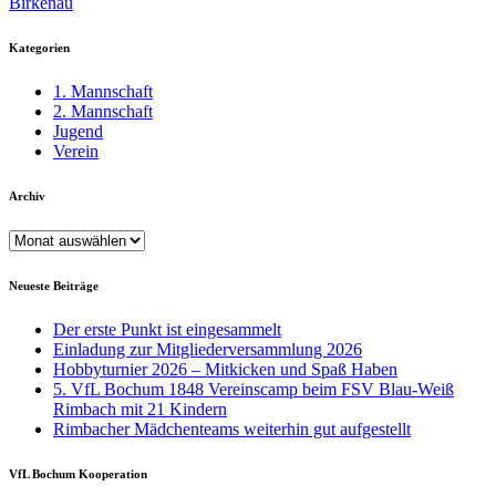
Birkenau
Kategorien
1. Mannschaft
2. Mannschaft
Jugend
Verein
Archiv
Archiv
Neueste Beiträge
Der erste Punkt ist eingesammelt
Einladung zur Mitgliederversammlung 2026
Hobbyturnier 2026 – Mitkicken und Spaß Haben
5. VfL Bochum 1848 Vereinscamp beim FSV Blau-Weiß
Rimbach mit 21 Kindern
Rimbacher Mädchenteams weiterhin gut aufgestellt
VfL Bochum Kooperation