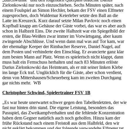
Zielonkowski nur noch einzuschieben. Sechs Minuten später, nach
einem Foulspiel an Simon Hechler, bekam der FSV einen Elfmeter
zugesprochen, doch Waldemar Keierleber setzte den Ball an die
Latte im Kreuzeck. Kurz darauf setzte Milan Pavlovic noch einen
Kopfball knapp am Gehäuse der Gäste vorbei, das war es aber auch
schon in Halbzeit Eins. Die zweite Halbzeit war ein Spiegelbild der
ersten, die Blau-Weißen zwar immer im Vorwärtsgang, aber kaum
zwingende Abschlüsse. Und wenn dann mal was auf Tor kam, war
der ehemalige Keeper der Rimbacher Reserve, Daniel Nagel, auf
dem Posten und verhinderte den Einschlag. Er avancierte ganz klar
zum besten Mann auf Platz. Wenn es spielerisch nicht klappt, dann
muss halt ein Fernschuss herhalten und nach 83 Minuten erlöste
Darius Zielonkowski das Heimteam, als er mit seiner linken Klebe
ins lange Eck traf. Unglücklich für die Gäste, aber schon verdient,
denn von Mittershausen/Scheuerberg kam im zweiten Durchgang
gar nichts mehr. WB
Christopher Schwind, Spielertrainer FSV 1B
„Es war heute unerwartet schwer gegen den Tabellenletzten, der wie
fast nur hinten drin stand. Die eigene Leistung, besonders das
Passspiel, das Zweikampfverhalten und die fehlende Konzentration
haben dem Gegner natürlich auch noch geholfen. Hinzu kam der
frühe Rückstand nach einem Freistoß aus dem Halbfeld, den wir
nicht geklärt bekommen und der folgende verwandelte Elfmeter tat