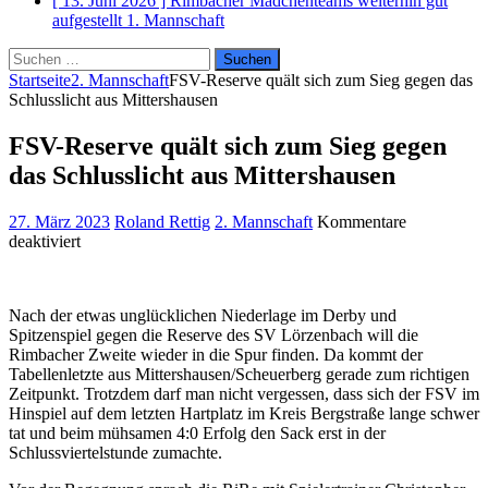
[ 13. Juni 2026 ]
Rimbacher Mädchenteams weiterhin gut
aufgestellt
1. Mannschaft
Suchen
nach:
Startseite
2. Mannschaft
FSV-Reserve quält sich zum Sieg gegen das
Schlusslicht aus Mittershausen
FSV-Reserve quält sich zum Sieg gegen
das Schlusslicht aus Mittershausen
27. März 2023
Roland Rettig
2. Mannschaft
Kommentare
für
deaktiviert
FSV-
Reserve
quält
Nach der etwas unglücklichen Niederlage im Derby und
sich
Spitzenspiel gegen die Reserve des SV Lörzenbach will die
zum
Rimbacher Zweite wieder in die Spur finden. Da kommt der
Sieg
Tabellenletzte aus Mittershausen/Scheuerberg gerade zum richtigen
gegen
Zeitpunkt. Trotzdem darf man nicht vergessen, dass sich der FSV im
das
Hinspiel auf dem letzten Hartplatz im Kreis Bergstraße lange schwer
Schlusslicht
tat und beim mühsamen 4:0 Erfolg den Sack erst in der
aus
Schlussviertelstunde zumachte.
Mittershausen