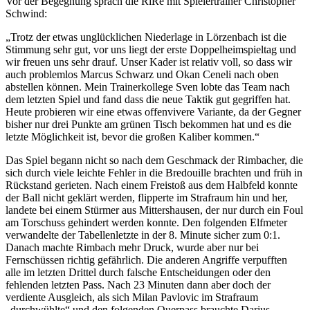
Vor der Begegnung sprach die RiRe mit Spielertrainer Christopher
Schwind:
„Trotz der etwas unglücklichen Niederlage in Lörzenbach ist die
Stimmung sehr gut, vor uns liegt der erste Doppelheimspieltag und
wir freuen uns sehr drauf. Unser Kader ist relativ voll, so dass wir
auch problemlos Marcus Schwarz und Okan Ceneli nach oben
abstellen können. Mein Trainerkollege Sven lobte das Team nach
dem letzten Spiel und fand dass die neue Taktik gut gegriffen hat.
Heute probieren wir eine etwas offenvivere Variante, da der Gegner
bisher nur drei Punkte am grünen Tisch bekommen hat und es die
letzte Möglichkeit ist, bevor die großen Kaliber kommen.“
Das Spiel begann nicht so nach dem Geschmack der Rimbacher, die
sich durch viele leichte Fehler in die Bredouille brachten und früh in
Rückstand gerieten. Nach einem Freistoß aus dem Halbfeld konnte
der Ball nicht geklärt werden, flipperte im Strafraum hin und her,
landete bei einem Stürmer aus Mittershausen, der nur durch ein Foul
am Torschuss gehindert werden konnte. Den folgenden Elfmeter
verwandelte der Tabellenletzte in der 8. Minute sicher zum 0:1.
Danach machte Rimbach mehr Druck, wurde aber nur bei
Fernschüssen richtig gefährlich. Die anderen Angriffe verpufften
alle im letzten Drittel durch falsche Entscheidungen oder den
fehlenden letzten Pass. Nach 23 Minuten dann aber doch der
verdiente Ausgleich, als sich Milan Pavlovic im Strafraum
„durchwühlte“ und den folgenden Querpass brauchte Darius