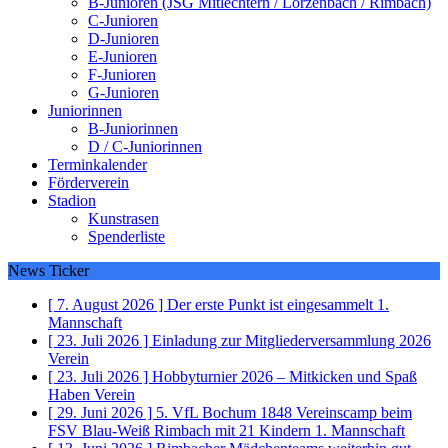
B-Junioren (JSG Mitlechtern / Lörzenbach / Rimbach)
C-Junioren
D-Junioren
E-Junioren
F-Junioren
G-Junioren
Juniorinnen
B-Juniorinnen
D / C-Juniorinnen
Terminkalender
Förderverein
Stadion
Kunstrasen
Spenderliste
News Ticker
[ 7. August 2026 ]
Der erste Punkt ist eingesammelt
1.
Mannschaft
[ 23. Juli 2026 ]
Einladung zur Mitgliederversammlung 2026
Verein
[ 23. Juli 2026 ]
Hobbyturnier 2026 – Mitkicken und Spaß
Haben
Verein
[ 29. Juni 2026 ]
5. VfL Bochum 1848 Vereinscamp beim
FSV Blau-Weiß Rimbach mit 21 Kindern
1. Mannschaft