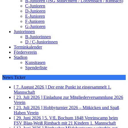
B-Junioren (JSG Mitlechtern / Lörzenbach / Rimbach)
C-Junioren
D-Junioren
E-Junioren
F-Junioren
G-Junioren
Juniorinnen
B-Juniorinnen
D / C-Juniorinnen
Terminkalender
Förderverein
Stadion
Kunstrasen
Spenderliste
News Ticker
[ 7. August 2026 ]
Der erste Punkt ist eingesammelt
1.
Mannschaft
[ 23. Juli 2026 ]
Einladung zur Mitgliederversammlung 2026
Verein
[ 23. Juli 2026 ]
Hobbyturnier 2026 – Mitkicken und Spaß
Haben
Verein
[ 29. Juni 2026 ]
5. VfL Bochum 1848 Vereinscamp beim
FSV Blau-Weiß Rimbach mit 21 Kindern
1. Mannschaft