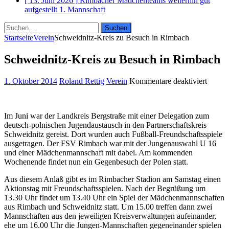
[ 13. Juni 2026 ]
Rimbacher Mädchenteams weiterhin gut
aufgestellt
1. Mannschaft
Suchen
nach:
Startseite
Verein
Schweidnitz-Kreis zu Besuch in Rimbach
Schweidnitz-Kreis zu Besuch in Rimbach
für
1. Oktober 2014
Roland Rettig
Verein
Kommentare deaktiviert
Schwei
Kreis
zu
Im Juni war der Landkreis Bergstraße mit einer Delegation zum
Besuc
deutsch-polnischen Jugendaustausch in den Partnerschaftskreis
in
Schweidnitz gereist. Dort wurden auch Fußball-Freundschaftsspiele
Rimba
ausgetragen. Der FSV Rimbach war mit der Jungenauswahl U 16
und einer Mädchenmannschaft mit dabei. Am kommenden
Wochenende findet nun ein Gegenbesuch der Polen statt.
Aus diesem Anlaß gibt es im Rimbacher Stadion am Samstag einen
Aktionstag mit Freundschaftsspielen. Nach der Begrüßung um
13.30 Uhr findet um 13.40 Uhr ein Spiel der Mädchenmannschaften
aus Rimbach und Schweidnitz statt. Um 15.00 treffen dann zwei
Mannschaften aus den jeweiligen Kreisverwaltungen aufeinander,
ehe um 16.00 Uhr die Jungen-Mannschaften gegeneinander spielen