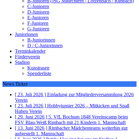
B-Junioren (JSG Mitlechtern / Lörzenbach / Rimbach)
C-Junioren
D-Junioren
E-Junioren
F-Junioren
G-Junioren
Juniorinnen
B-Juniorinnen
D / C-Juniorinnen
Terminkalender
Förderverein
Stadion
Kunstrasen
Spenderliste
News Ticker
[ 23. Juli 2026 ]
Einladung zur Mitgliederversammlung 2026
Verein
[ 23. Juli 2026 ]
Hobbyturnier 2026 – Mitkicken und Spaß
Haben
Verein
[ 29. Juni 2026 ]
5. VfL Bochum 1848 Vereinscamp beim
FSV Blau-Weiß Rimbach mit 21 Kindern
1. Mannschaft
[ 13. Juni 2026 ]
Rimbacher Mädchenteams weiterhin gut
aufgestellt
1. Mannschaft