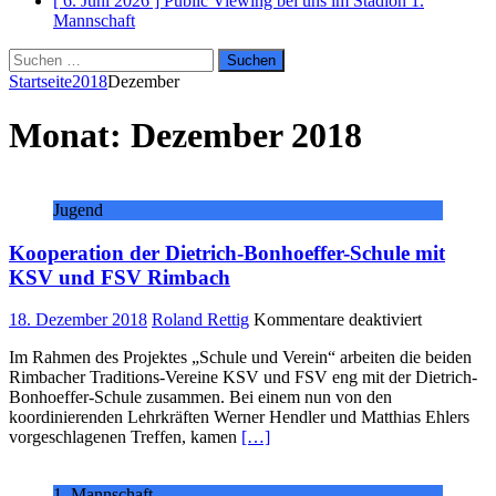
[ 6. Juni 2026 ]
Public Viewing bei uns im Stadion
1.
Mannschaft
Suchen
nach:
Startseite
2018
Dezember
Monat:
Dezember 2018
Jugend
Kooperation der Dietrich-Bonhoeffer-Schule mit
KSV und FSV Rimbach
für
18. Dezember 2018
Roland Rettig
Kommentare deaktiviert
Kooperati
Im Rahmen des Projektes „Schule und Verein“ arbeiten die beiden
der
Rimbacher Traditions-Vereine KSV und FSV eng mit der Dietrich-
Dietrich-
Bonhoeffer-Schule zusammen. Bei einem nun von den
Bonhoeffe
koordinierenden Lehrkräften Werner Hendler und Matthias Ehlers
Schule
vorgeschlagenen Treffen, kamen
[…]
mit
KSV
und
1. Mannschaft