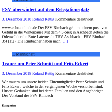
FSV
Rimbach
FSV überwintert auf dem Relegationsplatz
für
3. Dezember 2018
Roland Rettig
Kommentare deaktiviert
FSV
www.echo-onlinde.de Der FSV Rimbach geht mit einem positiven
überwintert
Gefühl in die Winterpause Mit dem 4:3-Sieg in Aschbach geben die
auf
Odenwälder die Rote Laterne ab. TSV Aschbach – FSV Rimbach
dem
3:4 (1:2). Die Rimbacher haben nach
[…]
Relegations
1. Mannschaft
Trauer um Peter Schmitt und Fritz Eckert
für
3. Dezember 2018
Roland Rettig
Kommentare deaktiviert
Trauer
Wir trauern um unsere beiden Ehrenmitglieder Peter Schmitt und
um
Fritz Eckert, welche in der vergangenen Woche verstorben sind.
Peter
Unsere Gedanken sind bei deren Familien und den Angehörigen.
Schmitt
Der Vorstand des FSV Rimbach
und
Fritz
Eckert
Kategorien