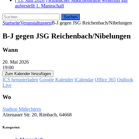
[ 13. Juni 2026 ]
Rimbacher Mädchenteams weiterhin gut
aufgestellt
1. Mannschaft
Suchen
nach:
Startseite
Veranstaltungen
B-J gegen JSG Reichenbach/Nibelungen
B-J gegen JSG Reichenbach/Nibelungen
Wann
20. Mai 2026
19:00
Zum Kalender hinzufügen
ICS herunterladen
Google Kalender
iCalendar
Office 365
Outlook
Live
Wo
Stadion Mitlechtern
Alzenauer Str. 20, Rimbach, 64668
Kategorien