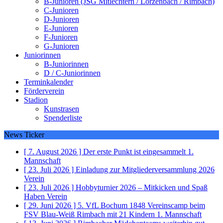
B-Junioren (JSG Mitlechtern / Lörzenbach / Rimbach)
C-Junioren
D-Junioren
E-Junioren
F-Junioren
G-Junioren
Juniorinnen
B-Juniorinnen
D / C-Juniorinnen
Terminkalender
Förderverein
Stadion
Kunstrasen
Spenderliste
News Ticker
[ 7. August 2026 ]
Der erste Punkt ist eingesammelt
1.
Mannschaft
[ 23. Juli 2026 ]
Einladung zur Mitgliederversammlung 2026
Verein
[ 23. Juli 2026 ]
Hobbyturnier 2026 – Mitkicken und Spaß
Haben
Verein
[ 29. Juni 2026 ]
5. VfL Bochum 1848 Vereinscamp beim
FSV Blau-Weiß Rimbach mit 21 Kindern
1. Mannschaft