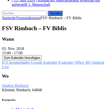
[ 13. Juni 2026 ]
Rimbacher Mädchenteams weiterhin gut
aufgestellt
1. Mannschaft
Suchen
nach:
Startseite
Veranstaltungen
FSV Rimbach – FV Biblis
FSV Rimbach – FV Biblis
Wann
03. Nov. 2018
15:00 - 17:00
Zum Kalender hinzufügen
ICS herunterladen
Google Kalender
iCalendar
Office 365
Outlook
Live
Wo
Stadion Rimbach
Kleiststr, Rimbach, 64668
Kategorien