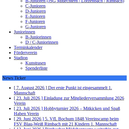
B-Junioren (JSG Mitlechtern / Lörzenbach / Rimbach)
C-Junioren
D-Junioren
E-Junioren
F-Junioren
G-Junioren
Juniorinnen
B-Juniorinnen
D / C-Juniorinnen
Terminkalender
Förderverein
Stadion
Kunstrasen
Spenderliste
News Ticker
[ 7. August 2026 ]
Der erste Punkt ist eingesammelt
1.
Mannschaft
[ 23. Juli 2026 ]
Einladung zur Mitgliederversammlung 2026
Verein
[ 23. Juli 2026 ]
Hobbyturnier 2026 – Mitkicken und Spaß
Haben
Verein
[ 29. Juni 2026 ]
5. VfL Bochum 1848 Vereinscamp beim
FSV Blau-Weiß Rimbach mit 21 Kindern
1. Mannschaft