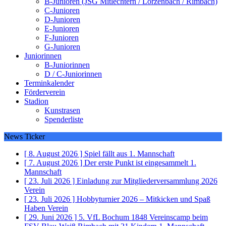
B-Junioren (JSG Mitlechtern / Lörzenbach / Rimbach)
C-Junioren
D-Junioren
E-Junioren
F-Junioren
G-Junioren
Juniorinnen
B-Juniorinnen
D / C-Juniorinnen
Terminkalender
Förderverein
Stadion
Kunstrasen
Spenderliste
News Ticker
[ 8. August 2026 ]
Spiel fällt aus
1. Mannschaft
[ 7. August 2026 ]
Der erste Punkt ist eingesammelt
1.
Mannschaft
[ 23. Juli 2026 ]
Einladung zur Mitgliederversammlung 2026
Verein
[ 23. Juli 2026 ]
Hobbyturnier 2026 – Mitkicken und Spaß
Haben
Verein
[ 29. Juni 2026 ]
5. VfL Bochum 1848 Vereinscamp beim