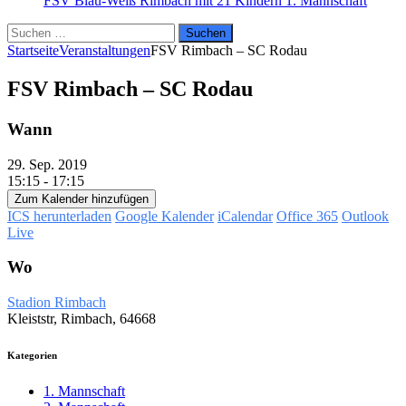
FSV Blau-Weiß Rimbach mit 21 Kindern
1. Mannschaft
Suchen
nach:
Startseite
Veranstaltungen
FSV Rimbach – SC Rodau
FSV Rimbach – SC Rodau
Wann
29. Sep. 2019
15:15 - 17:15
Zum Kalender hinzufügen
ICS herunterladen
Google Kalender
iCalendar
Office 365
Outlook
Live
Wo
Stadion Rimbach
Kleiststr, Rimbach, 64668
Kategorien
1. Mannschaft