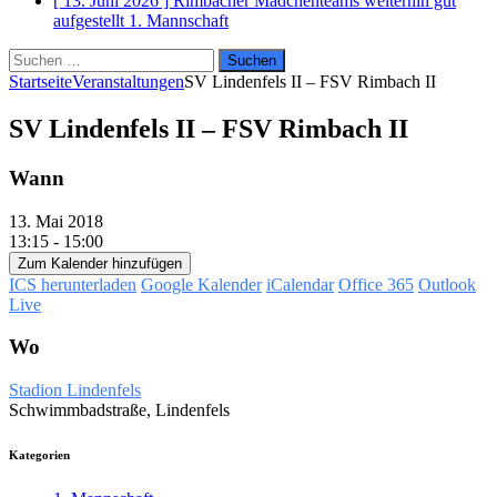
[ 13. Juni 2026 ]
Rimbacher Mädchenteams weiterhin gut
aufgestellt
1. Mannschaft
Suchen
nach:
Startseite
Veranstaltungen
SV Lindenfels II – FSV Rimbach II
SV Lindenfels II – FSV Rimbach II
Wann
13. Mai 2018
13:15 - 15:00
Zum Kalender hinzufügen
ICS herunterladen
Google Kalender
iCalendar
Office 365
Outlook
Live
Wo
Stadion Lindenfels
Schwimmbadstraße, Lindenfels
Kategorien