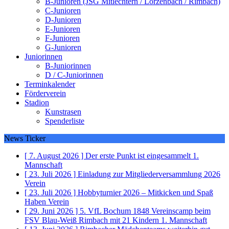
B-Junioren (JSG Mitlechtern / Lörzenbach / Rimbach)
C-Junioren
D-Junioren
E-Junioren
F-Junioren
G-Junioren
Juniorinnen
B-Juniorinnen
D / C-Juniorinnen
Terminkalender
Förderverein
Stadion
Kunstrasen
Spenderliste
News Ticker
[ 7. August 2026 ]
Der erste Punkt ist eingesammelt
1.
Mannschaft
[ 23. Juli 2026 ]
Einladung zur Mitgliederversammlung 2026
Verein
[ 23. Juli 2026 ]
Hobbyturnier 2026 – Mitkicken und Spaß
Haben
Verein
[ 29. Juni 2026 ]
5. VfL Bochum 1848 Vereinscamp beim
FSV Blau-Weiß Rimbach mit 21 Kindern
1. Mannschaft