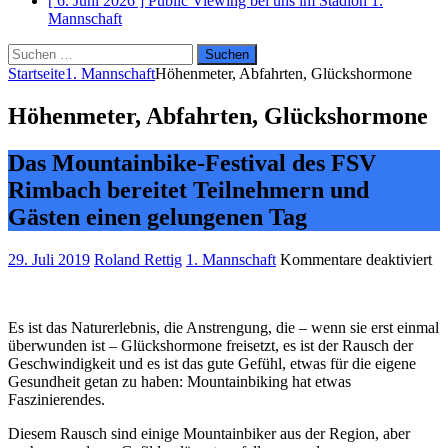
[ 6. Juni 2026 ]
Public Viewing bei uns im Stadion
1.
Mannschaft
Suchen
nach:
Startseite
1. Mannschaft
Höhenmeter, Abfahrten, Glückshormone
Höhenmeter, Abfahrten, Glückshormone
Das Mountainbike-Festival des FSV
Rimbach bereitet Teilnehmern und
Gästen einen gelungenen Tag
fü
29. Juli 2019
Roland Rettig
1. Mannschaft
Kommentare deaktiviert
Hö
Ab
Gl
Es ist das Naturerlebnis, die Anstrengung, die – wenn sie erst einmal
überwunden ist – Glückshormone freisetzt, es ist der Rausch der
Geschwindigkeit und es ist das gute Gefühl, etwas für die eigene
Gesundheit getan zu haben: Mountainbiking hat etwas
Faszinierendes.
Diesem Rausch sind einige Mountainbiker aus der Region, aber