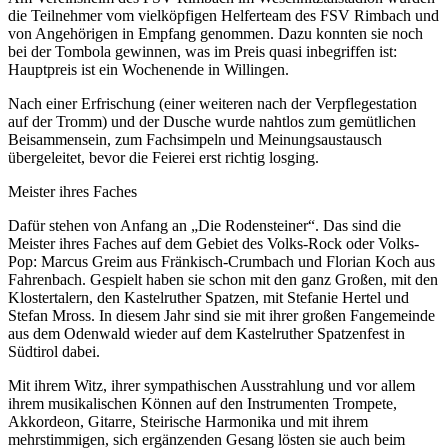
die Teilnehmer vom vielköpfigen Helferteam des FSV Rimbach und
von Angehörigen in Empfang genommen. Dazu konnten sie noch
bei der Tombola gewinnen, was im Preis quasi inbegriffen ist:
Hauptpreis ist ein Wochenende in Willingen.
Nach einer Erfrischung (einer weiteren nach der Verpflegestation
auf der Tromm) und der Dusche wurde nahtlos zum gemütlichen
Beisammensein, zum Fachsimpeln und Meinungsaustausch
übergeleitet, bevor die Feierei erst richtig losging.
Meister ihres Faches
Dafür stehen von Anfang an „Die Rodensteiner“. Das sind die
Meister ihres Faches auf dem Gebiet des Volks-Rock oder Volks-
Pop: Marcus Greim aus Fränkisch-Crumbach und Florian Koch aus
Fahrenbach. Gespielt haben sie schon mit den ganz Großen, mit den
Klostertalern, den Kastelruther Spatzen, mit Stefanie Hertel und
Stefan Mross. In diesem Jahr sind sie mit ihrer großen Fangemeinde
aus dem Odenwald wieder auf dem Kastelruther Spatzenfest in
Südtirol dabei.
Mit ihrem Witz, ihrer sympathischen Ausstrahlung und vor allem
ihrem musikalischen Können auf den Instrumenten Trompete,
Akkordeon, Gitarre, Steirische Harmonika und mit ihrem
mehrstimmigen, sich ergänzenden Gesang lösten sie auch beim