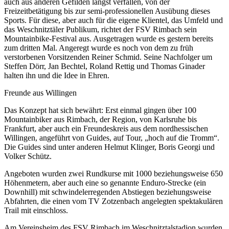
auch aus anderen Gefilden längst verfallen, von der
Freizeitbetätigung bis zur semi-professionellen Ausübung dieses
Sports. Für diese, aber auch für die eigene Klientel, das Umfeld und
das Weschnitztäler Publikum, richtet der FSV Rimbach sein
Mountainbike-Festival aus. Ausgetragen wurde es gestern bereits
zum dritten Mal. Angeregt wurde es noch von dem zu früh
verstorbenen Vorsitzenden Reiner Schmid. Seine Nachfolger um
Steffen Dörr, Jan Bechtel, Roland Rettig und Thomas Ginader
halten ihn und die Idee in Ehren.
Freunde aus Willingen
Das Konzept hat sich bewährt: Erst einmal gingen über 100
Mountainbiker aus Rimbach, der Region, von Karlsruhe bis
Frankfurt, aber auch ein Freundeskreis aus dem nordhessischen
Willingen, angeführt von Guides, auf Tour, „hoch auf die Tromm“.
Die Guides sind unter anderen Helmut Klinger, Boris Georgi und
Volker Schütz.
Angeboten wurden zwei Rundkurse mit 1000 beziehungsweise 650
Höhenmetern, aber auch eine so genannte Enduro-Strecke (ein
Downhill) mit schwindelerregenden Abstiegen beziehungsweise
Abfahrten, die einen vom TV Zotzenbach angelegten spektakulären
Trail mit einschloss.
Am Vereinsheim des FSV Rimbach im Weschnitztalstadion wurden