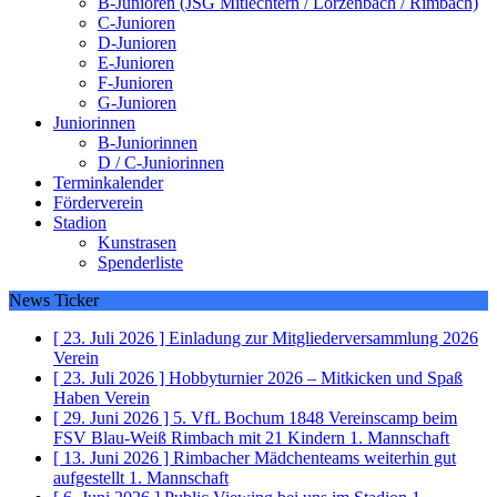
B-Junioren (JSG Mitlechtern / Lörzenbach / Rimbach)
C-Junioren
D-Junioren
E-Junioren
F-Junioren
G-Junioren
Juniorinnen
B-Juniorinnen
D / C-Juniorinnen
Terminkalender
Förderverein
Stadion
Kunstrasen
Spenderliste
News Ticker
[ 23. Juli 2026 ]
Einladung zur Mitgliederversammlung 2026
Verein
[ 23. Juli 2026 ]
Hobbyturnier 2026 – Mitkicken und Spaß
Haben
Verein
[ 29. Juni 2026 ]
5. VfL Bochum 1848 Vereinscamp beim
FSV Blau-Weiß Rimbach mit 21 Kindern
1. Mannschaft
[ 13. Juni 2026 ]
Rimbacher Mädchenteams weiterhin gut
aufgestellt
1. Mannschaft