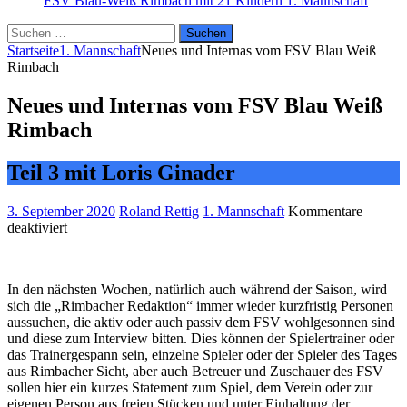
FSV Blau-Weiß Rimbach mit 21 Kindern
1. Mannschaft
Suchen
nach:
Startseite
1. Mannschaft
Neues und Internas vom FSV Blau Weiß
Rimbach
Neues und Internas vom FSV Blau Weiß
Rimbach
Teil 3 mit Loris Ginader
3. September 2020
Roland Rettig
1. Mannschaft
Kommentare
für
deaktiviert
Neues
und
Internas
In den nächsten Wochen, natürlich auch während der Saison, wird
vom
sich die „Rimbacher Redaktion“ immer wieder kurzfristig Personen
FSV
aussuchen, die aktiv oder auch passiv dem FSV wohlgesonnen sind
Blau
und diese zum Interview bitten. Dies können der Spielertrainer oder
Weiß
das Trainergespann sein, einzelne Spieler oder der Spieler des Tages
Rimbach
aus Rimbacher Sicht, aber auch Betreuer und Zuschauer des FSV
sollen hier ein kurzes Statement zum Spiel, dem Verein oder zur
eigenen Person aus freien Stücken und unter Einhaltung der