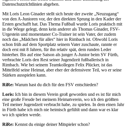
Datenschutzrichtlinien abgeben.
Mit Loris Leon Ginader stellt sich heute der zweite „Neuzugang“
von den A-Junioren vor, der den direkten Sprung in den Kader der
Ersten geschafft hat. Das Thema Fußball wurde Loris praktisch mit
in die Wiege gelegt, denn kein anderer als Thomas Ginader, FSV-
Urgestein und momentaner Co-Trainer ist sein Vater, der zudem
noch das „Mädchen für alles“ hier in Rimbach ist. Obwohl Loris
schon früh auf dem Sportplatz seinem Vater zuschaute, rannte er
doch erst mit 8 Jahren, für ihn relativ spät, dem runden Leder
hinterher. Bis auf eine Saison als junger A-Junior beim SV Fürth,
verbrachte Loris den Rest seiner Jugendzeit fußballerisch in
Rimbach. Wie bei seinem Teamkollegen Felix Plücker, ist das
Mittelfeld seine Heimat, aber eher der defensivere Teil, wo er seine
Stärken ausspielen kann.
RiRe:
Warum hast du dich für den FSV entschieden?
Loris:
Ich bin in diesem Verein groß geworden und es ist für mich
eine große Freude bei meinem Heimatverein, wo ich den größten
Teil meiner Jugendzeit verbracht habe, zu spielen. In dem einen Jahr
in Fürth habe ich mich nie heimisch gefühlt und dann war es klar
wo ich spielen werde.
RiRe:
Kennst du einige deiner Mitspieler schon?