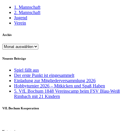
1. Mannschaft
2. Mannschaft
Jugend
Verein
Archiv
Archiv
Neueste Beiträge
Spiel fällt aus
Der erste Punkt ist eingesammelt
Einladung zur Mitgliederversammlung 2026
Hobbyturnier 2026 – Mitkicken und Spaß Haben
5. VfL Bochum 1848 Vereinscamp beim FSV Blau-Weiß
Rimbach mit 21 Kindern
VfL Bochum Kooperation