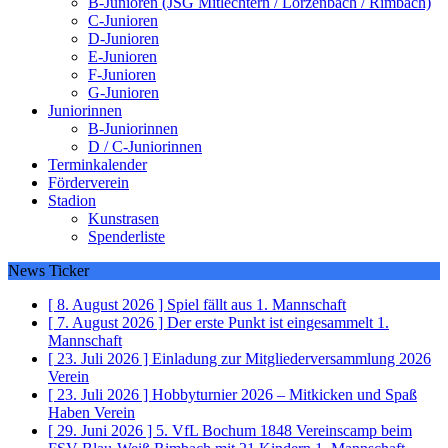
B-Junioren (JSG Mitlechtern / Lörzenbach / Rimbach)
C-Junioren
D-Junioren
E-Junioren
F-Junioren
G-Junioren
Juniorinnen
B-Juniorinnen
D / C-Juniorinnen
Terminkalender
Förderverein
Stadion
Kunstrasen
Spenderliste
News Ticker
[ 8. August 2026 ]
Spiel fällt aus
1. Mannschaft
[ 7. August 2026 ]
Der erste Punkt ist eingesammelt
1.
Mannschaft
[ 23. Juli 2026 ]
Einladung zur Mitgliederversammlung 2026
Verein
[ 23. Juli 2026 ]
Hobbyturnier 2026 – Mitkicken und Spaß
Haben
Verein
[ 29. Juni 2026 ]
5. VfL Bochum 1848 Vereinscamp beim